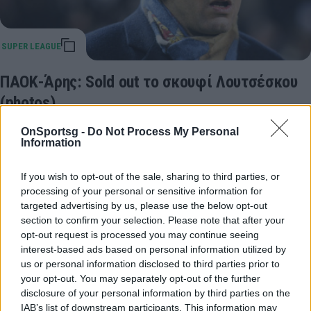
ΠΑΟΚ-Άρης: Sold out το σκουφί Λουτσέσκου
(photos)
Ανάρπαστα τα σκουφιά του Ρουμάνου τεχνικού στη
OnSportsg -
Do Not Process My Personal
μπουτίκ του ΠΑΟΚ.
Information
24 Φεβρουαρίου 2019 19:30
If you wish to opt-out of the sale, sharing to third parties, or
processing of your personal or sensitive information for
targeted advertising by us, please use the below opt-out
section to confirm your selection. Please note that after your
opt-out request is processed you may continue seeing
interest-based ads based on personal information utilized by
us or personal information disclosed to third parties prior to
your opt-out. You may separately opt-out of the further
disclosure of your personal information by third parties on the
IAB’s list of downstream participants. This information may