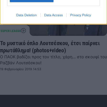
Data Deletion
Data Access
Privacy Policy
Το μυστικό όπλο Λουτσέσκου, έτσι παίρνει
πρωτάθλημα! (photos+video)
Ο ΠΑΟΚ βαδίζει προς τον τίτλο, χάρη… στο σκουφί του
Ραζβάν Λουτσέσκου!
19 Φεβρουαρίου 2019 14:53