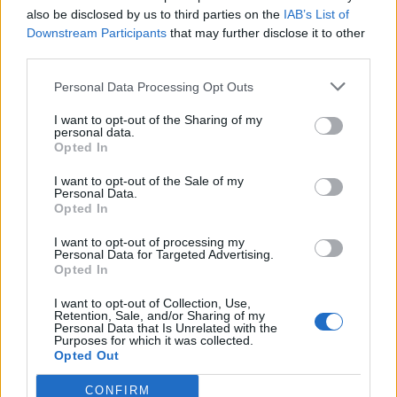
also be disclosed by us to third parties on the
IAB’s List of
Downstream Participants
that may further disclose it to other
third parties.
Personal Data Processing Opt Outs
I want to opt-out of the Sharing of my
ΠΑΟΚ: Τώρα… και στην μπουτίκ το σκουφί
personal data.
Opted In
του Λουτσέσκου! (photos)
I want to opt-out of the Sale of my
Όπως αποκάλυψε ο Γιώργος Σαββίδης, το… θρυλικό
Personal Data.
πλέον σκουφί του Ραζβάν Λουτσέσκου, πωλείται στην
Opted In
μπουτίκ του ΠΑΟΚ.
I want to opt-out of processing my
21 Φεβρουαρίου 2019 14:02
Personal Data for Targeted Advertising.
Opted In
I want to opt-out of Collection, Use,
Retention, Sale, and/or Sharing of my
Personal Data that Is Unrelated with the
Purposes for which it was collected.
Opted Out
CONFIRM