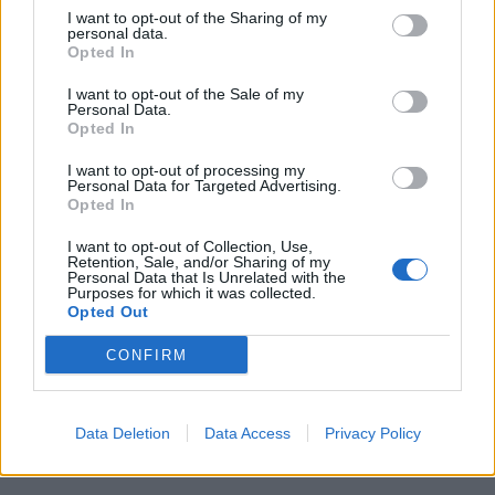
I want to opt-out of the Sharing of my
personal data.
Opted In
I want to opt-out of the Sale of my
Personal Data.
Opted In
I want to opt-out of processing my
Personal Data for Targeted Advertising.
Opted In
I want to opt-out of Collection, Use,
Retention, Sale, and/or Sharing of my
Personal Data that Is Unrelated with the
Purposes for which it was collected.
Τσιτσιπάς: «Η συμμετοχή μας αφιερωμένη
Opted Out
στους δύο ηρωικούς πιλότους μας» (video)
CONFIRM
Ο Στέφανος Τσιτσιπάς αφιέρωσε τη συμμετοχή της
Ελλάδας στο Davis Cup, στη μνήμη των δύο
αδικοχαμένων πιλότων της πολεμικής αεροπορίας.
Data Deletion
Data Access
Privacy Policy
02 Φεβρουαρίου 2023 21:49