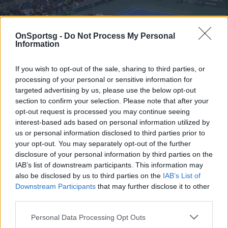
OnSportsg -
Do Not Process My Personal
Information
If you wish to opt-out of the sale, sharing to third parties, or
processing of your personal or sensitive information for
targeted advertising by us, please use the below opt-out
section to confirm your selection. Please note that after your
opt-out request is processed you may continue seeing
Davis Cup: Ενός λεπτού σιγή για τους δύο
interest-based ads based on personal information utilized by
πιλότους στο ΟΑΚΑ - Αποθέωση για την
us or personal information disclosed to third parties prior to
Εθνική (videos)
your opt-out. You may separately opt-out of the further
disclosure of your personal information by third parties on the
Davis Cup: Τη μνήμη των δύο πιλότων που έχασαν τη
IAB’s list of downstream participants. This information may
ζωή τους εν ώρα υπηρεσίας τίμησαν άπαντες στο
also be disclosed by us to third parties on the
IAB’s List of
ΟΑΚΑ πριν την έναρξη…
Downstream Participants
that may further disclose it to other
third parties.
04 Φεβρουαρίου 2023 11:50
Personal Data Processing Opt Outs