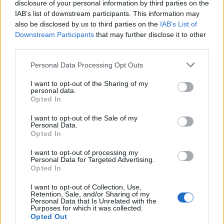
disclosure of your personal information by third parties on the
IAB’s list of downstream participants. This information may
also be disclosed by us to third parties on the
IAB’s List of
Downstream Participants
that may further disclose it to other
third parties.
Personal Data Processing Opt Outs
I want to opt-out of the Sharing of my
personal data.
Κύπελλο Ελλάδας: Ο Κανίς δίνει το
Opted In
προβάδισμα στον Πανσερραϊκό (video)
I want to opt-out of the Sale of my
Ο Πανσερραϊκός προηγήθηκε νωρίς στο παιχνίδι με
Personal Data.
Opted In
τον Απόλλωνα Πόντου.
16 Δεκεμβρίου 2022 14:43
I want to opt-out of processing my
Personal Data for Targeted Advertising.
Opted In
I want to opt-out of Collection, Use,
Retention, Sale, and/or Sharing of my
Personal Data that Is Unrelated with the
Purposes for which it was collected.
Opted Out