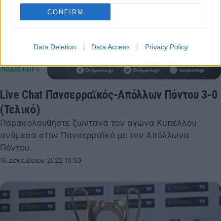
CONFIRM
Data Deletion
Data Access
Privacy Policy
Live Chat Πανσερραϊκός-Απόλλων Πόντου 3-0
(Τελικό)
Παρακολουθήστε ζωντανά τον αγώνα Κυπέλλου
ανάμεσα στον Πανσερραϊκό με τον Απόλλωνα
Πόντου.
16 Δεκεμβρίου 2022 15:50