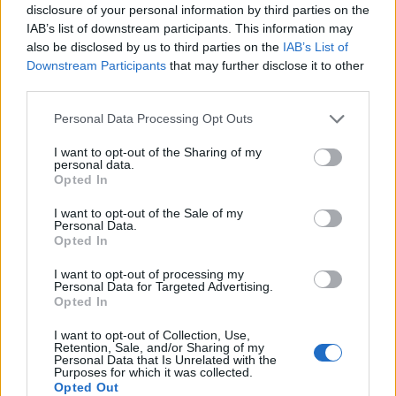
disclosure of your personal information by third parties on the
IAB’s list of downstream participants. This information may
also be disclosed by us to third parties on the
IAB’s List of
Downstream Participants
that may further disclose it to other
third parties.
Personal Data Processing Opt Outs
Τσιτσιπάς – Τζόκοβιτς 2-3: Τα highlights του
I want to opt-out of the Sharing of my
personal data.
σπουδαίου ημιτελικού (video)
Opted In
Τσιτσιπάς-Τζόκοβιτς: Δείτε τις καλύτερες στιγμές από
I want to opt-out of the Sale of my
την αναμέτρηση του Στέφανου Τσιτσιπά με τον Νόβακ
Personal Data.
Opted In
Τζόκοβιτς.
10 Οκτωβρίου 2020 00:43
I want to opt-out of processing my
Personal Data for Targeted Advertising.
Opted In
I want to opt-out of Collection, Use,
Retention, Sale, and/or Sharing of my
Personal Data that Is Unrelated with the
Purposes for which it was collected.
Opted Out