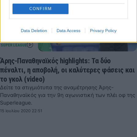
CONFIRM
Data Deletion
Data Access
Privacy Policy
Άρης-Παναθηναϊκός highlights: Τα δύο
πέναλτι, η αποβολή, οι καλύτερες φάσεις και
το γκολ (video)
Δείτε τα στιγμιότυπα της αναμέτρησης Άρης-
Παναθηναϊκός για την 9η αγωνιστική των πλέι οφ της
Superleague.
15 Ιουλίου 2020 22:51