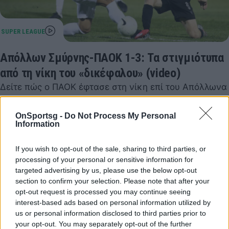
Απόλλων Σμύρνης-ΠΑΟΚ 1-3: Τα στιγμιότυπα
από τη νίκη του «δικέφαλου» (video)
Δείτε πώς ο ΠΑΟΚ έφτασε στη νίκη επί του Απόλλωνα
Σμύρνης στη Ριζούπολη - Τα γκολ, τα πέναλτι και οι
καλύτερες φάσεις
OnSportsg -
Do Not Process My Personal
Information
08 Νοεμβρίου 2020 22:38
If you wish to opt-out of the sale, sharing to third parties, or
processing of your personal or sensitive information for
targeted advertising by us, please use the below opt-out
section to confirm your selection. Please note that after your
opt-out request is processed you may continue seeing
interest-based ads based on personal information utilized by
us or personal information disclosed to third parties prior to
your opt-out. You may separately opt-out of the further