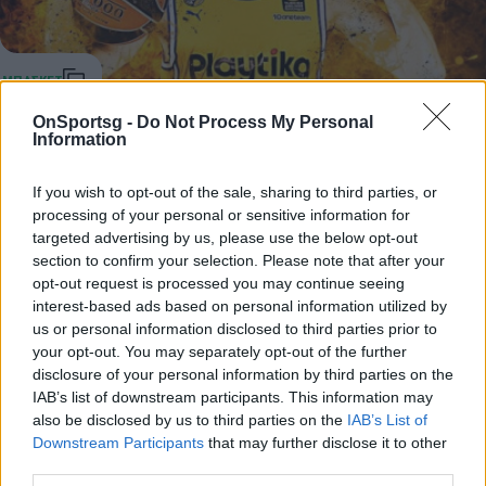
OnSportsg -
Do Not Process My Personal
Μακάμπι: Επανήλθε ο Πνίνι
Information
Επέστρεψε στη Μακάμπι ο 39χρονος Γκάι Πνίνι
If you wish to opt-out of the sale, sharing to third parties, or
23 Ιουνίου 2022 13:42
processing of your personal or sensitive information for
targeted advertising by us, please use the below opt-out
section to confirm your selection. Please note that after your
opt-out request is processed you may continue seeing
interest-based ads based on personal information utilized by
us or personal information disclosed to third parties prior to
your opt-out. You may separately opt-out of the further
disclosure of your personal information by third parties on the
IAB’s list of downstream participants. This information may
also be disclosed by us to third parties on the
IAB’s List of
Downstream Participants
that may further disclose it to other
third parties.