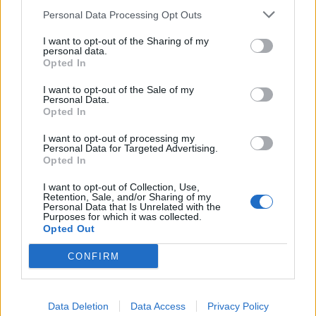
Personal Data Processing Opt Outs
I want to opt-out of the Sharing of my
Βίρτους Μπολόνια: Θέλει τον Μίκι
personal data.
Opted In
Τον Τζόρνταν Μίκι φαίνεται ότι θέλει για να ενισχύσει
την γραμμή των ψηλών της η Βίρτους Μπολόνια
I want to opt-out of the Sale of my
Personal Data.
10 Ιουνίου 2022 19:47
Opted In
I want to opt-out of processing my
Personal Data for Targeted Advertising.
Opted In
I want to opt-out of Collection, Use,
Retention, Sale, and/or Sharing of my
Personal Data that Is Unrelated with the
Purposes for which it was collected.
Opted Out
CONFIRM
Data Deletion
Data Access
Privacy Policy