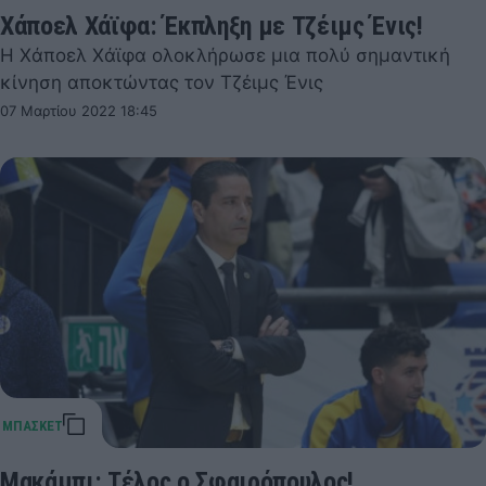
Χάποελ Χάϊφα: Έκπληξη με Τζέιμς Ένις!
Η Χάποελ Χάϊφα ολοκλήρωσε μια πολύ σημαντική
κίνηση αποκτώντας τον Τζέιμς Ένις
07 Μαρτίου 2022 18:45
Μακάμπι: Τέλος ο Σφαιρόπουλος!