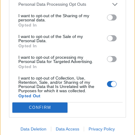
Personal Data Processing Opt Outs
Δείχνει να επιστρέφει στην κανονικότητα
Στο σωστό μονοπάτι φαίνεται να έχει μπει η Εθνική
I want to opt-out of the Sharing of my
personal data.
υπό τις οδηγίες του Γκουστάβο Πογέτ, ωστόσο μένει
Opted In
να έχει διάρκεια όλο αυτό
I want to opt-out of the Sale of my
06 Ιουνίου 2022 09:45
Personal Data.
Opted In
I want to opt-out of processing my
Personal Data for Targeted Advertising.
Opted In
I want to opt-out of Collection, Use,
Retention, Sale, and/or Sharing of my
Personal Data that Is Unrelated with the
Purposes for which it was collected.
Opted Out
CONFIRM
Data Deletion
Data Access
Privacy Policy