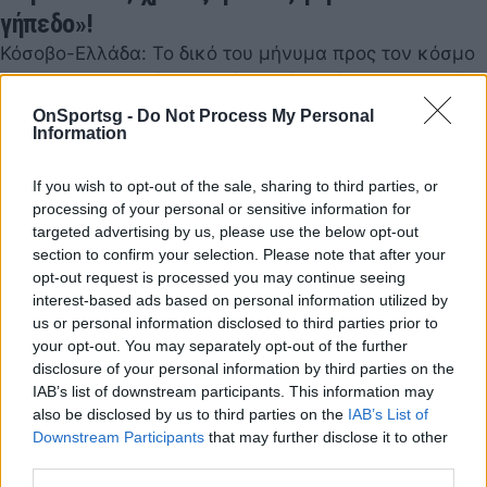
γήπεδο»!
Κόσοβο-Ελλάδα: Το δικό του μήνυμα προς τον κόσμο
έστειλε ο Γκουστάβο Πογιέτ μετά τη νίκη της Εθνικής
μας – «Είχα ζητήσει προσωπικότητα…
OnSportsg -
Do Not Process My Personal
Information
06 Ιουνίου 2022 00:47
If you wish to opt-out of the sale, sharing to third parties, or
processing of your personal or sensitive information for
targeted advertising by us, please use the below opt-out
section to confirm your selection. Please note that after your
opt-out request is processed you may continue seeing
interest-based ads based on personal information utilized by
us or personal information disclosed to third parties prior to
your opt-out. You may separately opt-out of the further
disclosure of your personal information by third parties on the
IAB’s list of downstream participants. This information may
also be disclosed by us to third parties on the
IAB’s List of
Downstream Participants
that may further disclose it to other
third parties.