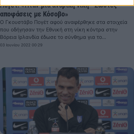
Πογέτ: «Ήταν μια ανδρική νίκη - Σωστές
αποφάσεις με Κόσοβο»
Ο Γκουστάβο Πογέτ αφού αναφέρθηκε στα στοιχεία
που οδήγησαν την Εθνική στη νίκη κόντρα στην
Βόρεια Ιρλανδία έδωσε το σύνθημα για το…
03 Ιουνίου 2022 00:29