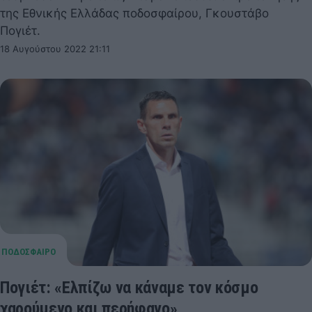
της Εθνικής Ελλάδας ποδοσφαίρου, Γκουστάβο
Πογιέτ.
18 Αυγούστου 2022 21:11
Πογιέτ: «Ελπίζω να κάναμε τον κόσμο
χαρούμενο και περήφανο»