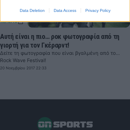
Data Deletion
Data Access
Privacy Policy
Αυτή είναι η πιο… ροκ φωτογραφία από τη
γιορτή για τον Γκέραρντ!
Δείτε τη φωτογραφία που είναι βγαλμένη από το…
Rock Wave Festival!
20 Νοεμβρίου 2017 22:33