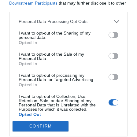
Downstream Participants
that may further disclose it to other
third parties.
Personal Data Processing Opt Outs
Απίστευτος τραυματισμός στο
I want to opt-out of the Sharing of my
ανατριχιαστικό φιλικό για τον Ευγένιο
personal data.
Opted In
Γκέραρντ! (pic)
I want to opt-out of the Sale of my
Ο ΟΦΗ τίμησε τον Ευγένιο Γκέραρντ στο «Γεντί
Personal Data.
Κουλέ» και κάποιος είχε ραντεβού με την ατυχία!
Opted In
20 Νοεμβρίου 2017 23:45
I want to opt-out of processing my
Personal Data for Targeted Advertising.
Opted In
I want to opt-out of Collection, Use,
Retention, Sale, and/or Sharing of my
Personal Data that Is Unrelated with the
Purposes for which it was collected.
Opted Out
CONFIRM