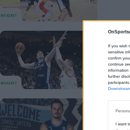
OnSports
Αγραβάν
If you wish 
πολύ»
sensitive in
Ο Δημήτρη
confirm you
continue se
Αντετοκού
information 
Νάπολι
further disc
30 Σεπτεμβρί
participants
Downstream 
Ζενίτ: 
Persona
Την πρώτη
έκανε ο Τ
I want t