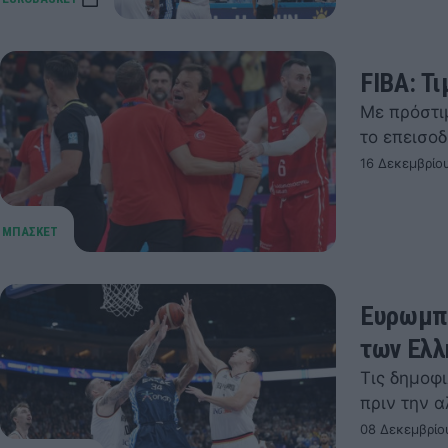
FIBA: Τ
Με πρόστι
το επεισο
16 Δεκεμβρίο
Ευρωμπά
των Ελλ
Τις δημοφι
πριν την 
08 Δεκεμβρίο