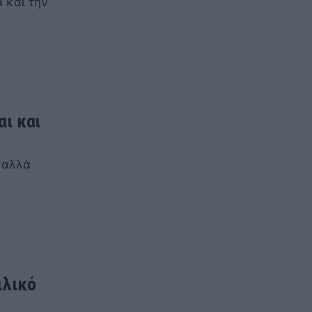
 και την
ι και
 αλλά
ιλικό