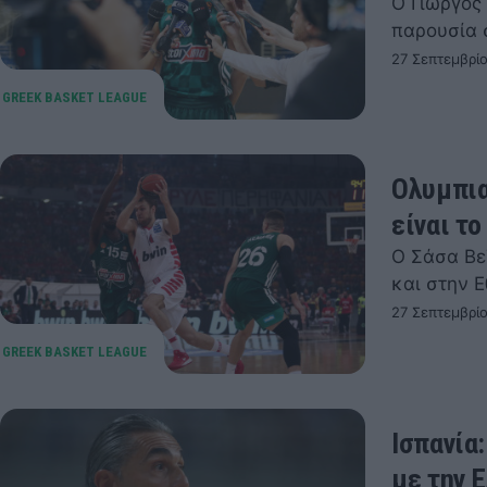
Ο Γιώργος 
παρουσία 
27 Σεπτεμβρίο
Ολυμπια
είναι το
Ο Σάσα Βε
και στην 
27 Σεπτεμβρί
Ισπανία
με την 