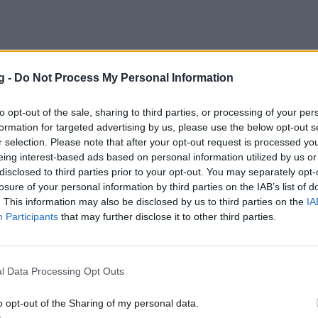
g -
Do Not Process My Personal Information
ης: «Ο Αντετοκούνμπο με έχει βοηθήσει π
to opt-out of the sale, sharing to third parties, or processing of your per
formation for targeted advertising by us, please use the below opt-out s
ς Αγραβάνης αναφέρθηκε στη σημαντική βοήθεια του 
r selection. Please note that after your opt-out request is processed y
eing interest-based ads based on personal information utilized by us or
νμπο στην Εθνική ομάδα και τους στόχους που έχει με
disclosed to third parties prior to your opt-out. You may separately opt-
losure of your personal information by third parties on the IAB’s list of
ου 2022 17:55
. This information may also be disclosed by us to third parties on the
IA
Participants
that may further disclose it to other third parties.
Προπόνηση με τον Ερτέλ
l Data Processing Opt Outs
 του προπόνηση με τη φανέλα της Ζενίτ Αγίας Πετρού
ομά Ερτέλ
o opt-out of the Sharing of my personal data.