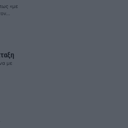
 πως «με
τον…
άταξη
να με
ς