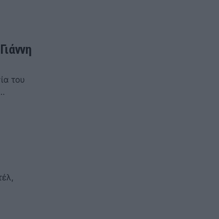
 Γιάννη
ία του
α…
τέλ,