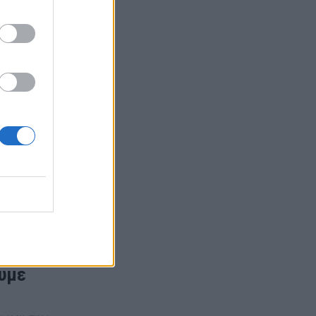
νης
ουμε