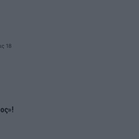
ις 18
ος»!