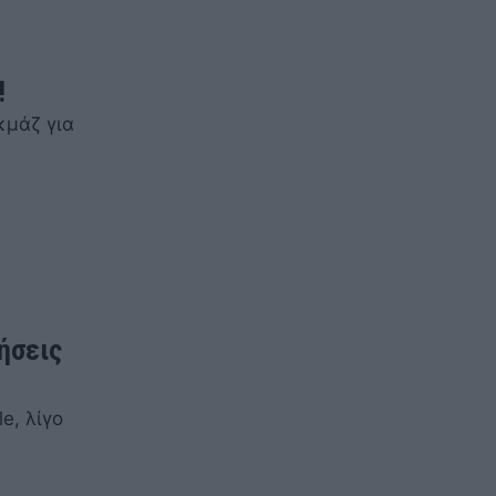
!
κμάζ για
ήσεις
e, λίγο