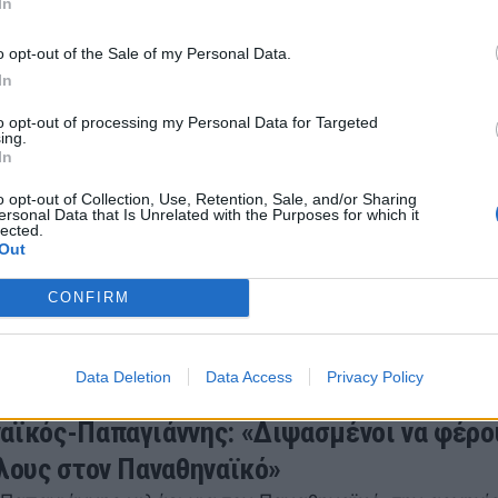
In
ου 2022 21:50
o opt-out of the Sale of my Personal Data.
In
to opt-out of processing my Personal Data for Targeted
ing.
In
ης: Πλησιάζει στη Νάπολι!
o opt-out of Collection, Use, Retention, Sale, and/or Sharing
συμφωνία με τη Νάπολι βρίσκεται ο Δημήτρης Αγραβά
ersonal Data that Is Unrelated with the Purposes for which it
lected.
ου 2022 15:23
Out
CONFIRM
Data Deletion
Data Access
Privacy Policy
αϊκός-Παπαγιάννης: «Διψασμένοι να φέρ
τλους στον Παναθηναϊκό»