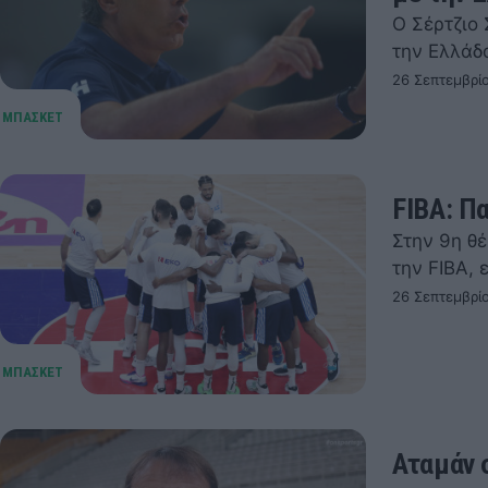
Ο Σέρτζιο
την Ελλάδ
26 Σεπτεμβρί
FIBA: Π
Στην 9η θ
την FIBA,
26 Σεπτεμβρί
Αταμάν σ