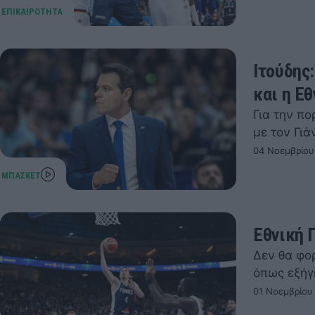
Ιτούδης:
και η Εθ
Για την πο
με τον Γι
04 Νοεμβρίου
Εθνική Γ
Δεν θα φο
όπως εξήγ
01 Νοεμβρίου