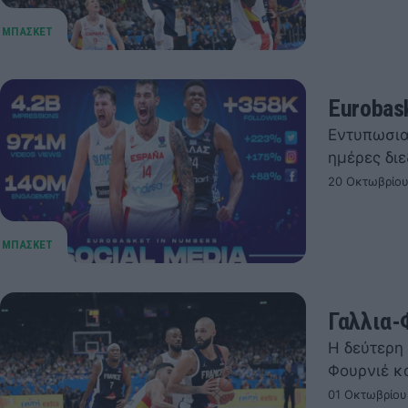
Eurobask
Εντυπωσια
ημέρες δι
20 Οκτωβρίου
Γαλλια-
Η δεύτερη
Φουρνιέ κ
01 Οκτωβρίου