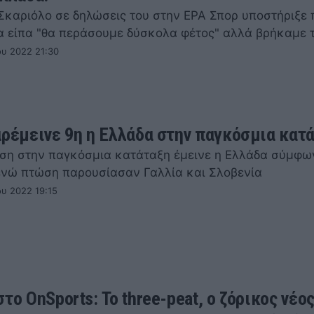
 Σκαριόλο σε δηλώσεις του στην ΕΡΑ Σπορ υποστήριξε
α είπα "θα περάσουμε δύσκολα φέτος" αλλά βρήκαμε 
ου 2022 21:30
αρέμεινε 9η η Ελλάδα στην παγκόσμια κατ
έση στην παγκόσμια κατάταξη έμεινε η Ελλάδα σύμφω
 ενώ πτώση παρουσίασαν Γαλλία και Σλοβενία
ου 2022 19:15
το OnSports: Το three-peat, ο ζόρικος νέο