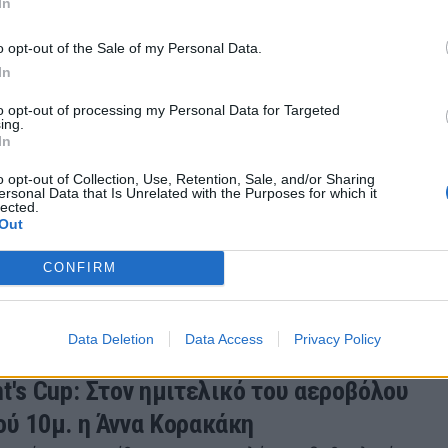
In
υ 2022 19:57
o opt-out of the Sale of my Personal Data.
In
to opt-out of processing my Personal Data for Targeted
ing.
In
λή: Στον τελικό του Sport η Άννα Κορακάκ
o opt-out of Collection, Use, Retention, Sale, and/or Sharing
δρικό Κύπελλο ISSF 2022
ersonal Data that Is Unrelated with the Purposes for which it
lected.
τις εξαιρετικές εμφανίσεις η Άννα Κορακάκη, η οποία
Out
ε σήμερα, Πέμπτη (1/12) στον τελικό Πιστολιού Σπορ 
σμιο Κύπελλο του…
CONFIRM
υ 2022 15:30
Data Deletion
Data Access
Privacy Policy
nt's Cup: Στον ημιτελικό του αεροβόλου
ού 10μ. η Άννα Κορακάκη