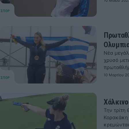
10 Μαΐου 202
Πρωταθλ
Ολυμπια
Νέα μεγάλ
χρυσό μετ
πρωταθλήμ
10 Μαρτίου 2
Χάλκινο
Την τρίτη
Κορακάκη 
κρεμώντας