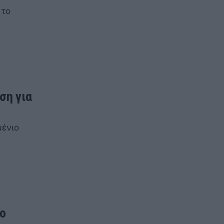
 το
ση για
μένιο
το