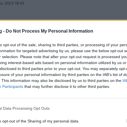
ου 2023 18:42
g -
Do Not Process My Personal Information
ηση 2022: Τα πρόσωπα που ξεχώρισαν φέ
to opt-out of the sale, sharing to third parties, or processing of your per
ληνικό αθλητισμό
formation for targeted advertising by us, please use the below opt-out s
α που έλαμψαν στον ελληνικό αθλητισμό μέσα στο 2
r selection. Please note that after your opt-out request is processed y
eing interest-based ads based on personal information utilized by us or
υ 2022 22:30
disclosed to third parties prior to your opt-out. You may separately opt-
losure of your personal information by third parties on the IAB’s list of
. This information may also be disclosed by us to third parties on the
IA
Participants
that may further disclose it to other third parties.
 η Άννα Κορακάκη στο Κάιρο
l Data Processing Opt Outs
ρακάκη κατέκτησε το χάλκινο μετάλλιο στο αγώνισμ
resident's Cup, ενώ έχει μπροστά της και τον τελικό σ
o opt-out of the Sharing of my personal data.