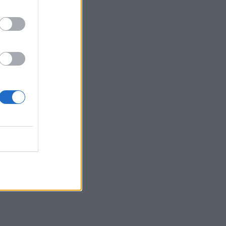
η για
Γυναικών