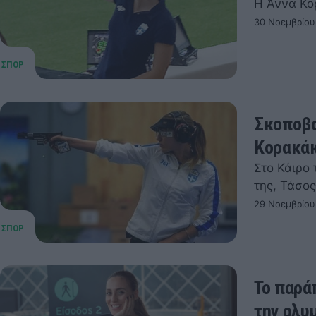
Η Άννα Κο
30 Νοεμβρίου
Σκοποβο
Κορακά
Στο Κάιρο
της, Τάσο
29 Νοεμβρίου
Το παρά
την ολυ