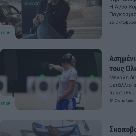
Η Άννα Κο
Παγκόσμιο
25 Οκτωβρίου
Ασημένι
τους Ολ
Μεγάλη δι
μετάλλιο 
πρωταθλή
15 Οκτωβρίου
Σκοποβο