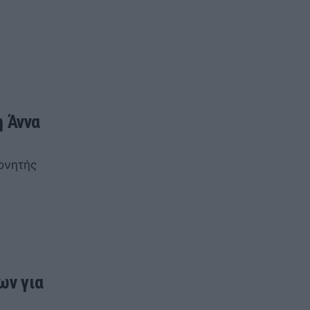
η Άννα
ονητής
ων για