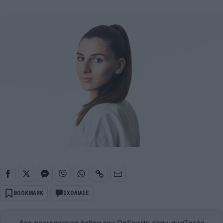
BOOKMARK
ΣΧΟΛΙΑΣΕ
Δες περισσότερα άρθρα του OnSports όταν αναζητάς