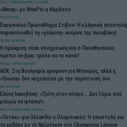
10:57
GREEK BASKET LEAGUE
«Μπαμ» με ΜακΡέι η Καρδίτσα
10:47
ΣΠΟΡ
Ευρωπαϊκό Πρωτάθλημα Στίβου: Η ελληνική αποστολή
παρακολουθεί τη «χάλκινη» κούρσα της Ιακωβάκη!
10:26
OPINION
Η πρόκριση είναι υποχρέωση και ο Παναθηναϊκός
πρέπει να βρει τρόπο να το κάνει!
10:02
SUPER LEAGUE
ΑΕΚ: Στη Βουλγαρία γράφουν για Μπουράς, αλλά η
«Ένωση» δεν ασχολείται με την περίπτωσή του
09:43
ΣΠΟΡ
Ελένη Ιακωβάκη: «Τρίτη στον κόσμο... Δεν ξέρω πού
μπορώ να φτάσω!»
09:17
CHAMPIONS LEAGUE
«Πετάει» για Ολλανδία ο Ολυμπιακός: Η αποστολή για
τη ρεβάνς με τη Ναϊμέγκεν στο Champions League