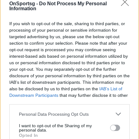
OnSportsg -
Do Not Process My Personal
Η Φαίδρα Καλτέκη γεννήθηκε στις 4 Οκτωβρίου
Information
2022 και έχει καταγωγή από την Λάρισα. Ανήκει
στον Αίαντα Αγίου Δημητρίου. Προπονητής της είναι
If you wish to opt-out of the sale, sharing to third parties, or
ο Θοδωρής Ζηνέλης, ο οποίος είναι και προπονητής
processing of your personal or sensitive information for
targeted advertising by us, please use the below opt-out
της προολυμπιακής ομάδας. Κατέχει το Νο-12 της
section to confirm your selection. Please note that after your
Παγκόσμιας κατάταξης στην κατηγορία των -57
opt-out request is processed you may continue seeing
κιλών αλλά και την 18η στην Ολυμπιακή. Το 2016
interest-based ads based on personal information utilized by
us or personal information disclosed to third parties prior to
κατέκτησε το χάλκινο μετάλλιο στο Ευρωπαϊκό
your opt-out. You may separately opt-out of the further
πρωτάθλημα κορασίδων (Βουκουρέστι), ενώ στον
disclosure of your personal information by third parties on the
τελευταίο προολυμπιακό κύκλο, κατέκτησε
IAB’s list of downstream participants. This information may
also be disclosed by us to third parties on the
IAB’s List of
συνολικά 16 μετάλλια, εκ των οποίων τέσσερα
Downstream Participants
that may further disclose it to other
χρυσά. Το 2023, στους Ευρωπαϊκούς Αγώνες
third parties.
κατέλαβε την 5η θέση, όπως και στο Ευρωπαϊκό
Personal Data Processing Opt Outs
πρωτάθλημα του 2022, ενώ στο Παγκόσμιο
πρωτάθλημα που έγινε πέρυσι στο Μπακού, πήρε
I want to opt-out of the Sharing of my
personal data.
την 9η θέση.
Opted In