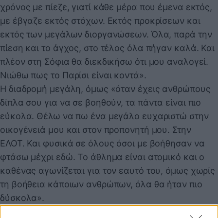
χρόνος με πίεζε, γιατί κάθε μέρα που έμενα εκτός,
με έβγαζε εκτός στόχων. Εκτός προκρίσεων και
εκτός των μεγάλων διοργανώσεων. Όλα, παρά την
πίεση και το άγχος, στο τέλος όλα πήγαν καλά. Και
πλέον στη Σόφια θα διεκδικήσω ότι μου αναλογεί.
Νιώθω πως το Παρίσι είναι κοντά».
Η διαδρομή μεγάλη, όμως «όταν έχεις ανθρώπους
δίπλα σου για να σε βοηθούν, τα πάντα είναι πιο
εύκολα. Θέλω να πω ένα μεγάλο ευχαριστώ στην
οικογένειά μου και στον προπονητή μου. Στην
ΕΛΟΤ. Και φυσικά σε όλους όσοι με βοήθησαν να
φτάσω μέχρι εδώ. Το άθλημα είναι ατομικό και ο
καθένας αγωνίζεται για τον εαυτό του, όμως χωρίς
τη βοήθεια κάποιων ανθρώπων, όλα θα ήταν πιο
δύσκολα».
Σύντομο βιογραφικό