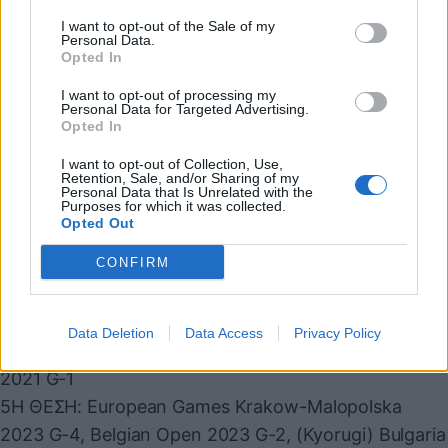
Οι διακρίσεις της Καλτέκη στον τελευταίο
I want to opt-out of the Sale of my
προολυμπιακό κύκλο όπως αναφέρονται στην
Personal Data.
Opted In
Παγκόσμια κατάταξη:
I want to opt-out of processing my
ΧΡΥΣΑ ΜΕΤΑΛΛΙΑ: 2023 Albanian Open G-1, Polish
Personal Data for Targeted Advertising.
Open 2023 G-1, 2022 Multi European Games G-2, 7th
Opted In
Sofia Open 2020 G-1
I want to opt-out of Collection, Use,
Retention, Sale, and/or Sharing of my
ΑΣΗΜΕΝΙΑ ΜΕΤΑΛΛΙΑ: (Kyorugi) 11th Turkish Open
Personal Data that Is Unrelated with the
Purposes for which it was collected.
2024 G-1, 2024 Austrian Open G-1, 2021 Beirut Open
Opted Out
Taekwondo Tournament G-2
CONFIRM
ΧΑΛΚΙΝΑ ΜΕΤΑΛΛΙΑ: (Kyorugi) 10th Turkish Open
2023 G-2, Austrian Open 2023 G-1, Sweden Open
2022 G-2, Spanish Open 2022 G-2, Belgian Open
Data Deletion
Data Access
Privacy Policy
2022 G-2, (Seniors) Montenegro Podgorica Open
2021 G-1
5Η ΘΕΣΗ: European Games Krakow-Malopolska
2023 G-4, Belgian Open 2023 G-2, (Kyorugi) Bulgaria