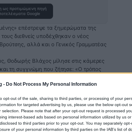
 ως προτιμώμενη πηγή
ποτελέσματα Google
μένης» επέστρεψε τα ξημερώματα της
 τους διεθνείς υποδέχθηκαν ο νέος
Βρούτσης, αλλά και ο Γενικός Γραμματέας
ας, Θοδωρής Βλάχος μίλησε στις κάμερες
 και τη συγγνώμη που ζήτησε: «Ο τρόπος
όχλησε. Μας άφησε μία πικρία.
g -
Do Not Process My Personal Information
 δικούς μας ανθρώπους και απλούς
χαμε κάτι σημαντικό στη Φουκουόκα.
to opt-out of the sale, sharing to third parties, or processing of your per
ά για να απαλύνω τις ευθύνες για τους
formation for targeted advertising by us, please use the below opt-out s
η από τα παιδιά και τον κόσμο για την
r selection. Please note that after your opt-out request is processed y
eing interest-based ads based on personal information utilized by us or
disclosed to third parties prior to your opt-out. You may separately opt-
ς Γενηδουνιάς, σχολίασε: «Μαζί χάνουμε,
losure of your personal information by third parties on the IAB’s list of