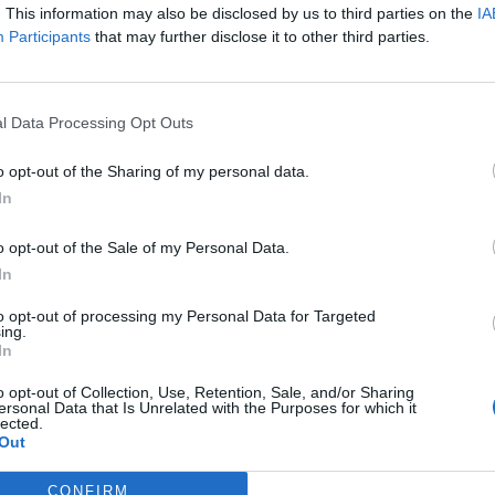
ο αυτό που έκανε ο προπονητής.
. This information may also be disclosed by us to third parties on the
IA
Participants
that may further disclose it to other third parties.
ει ξανά η Εθνική πόλο στο παρελθόν.
, αλλά δεν σημαίνει πως μειώνει αυτό την
l Data Processing Opt Outs
 Γενικός Γραμματέας Αθλητισμού, Γιώργος
σμος είδε την ομάδα που μας έχει κάνει
o opt-out of the Sharing of my personal data.
 Πέρα από το αργυρό μετάλλιο, πήραν
In
o opt-out of the Sale of my Personal Data.
 υφυπουργός Αθλητισμού, ανέφερε: «Είμαι
In
ς μου μέρες στο υπουργείο είχα την χαρά
to opt-out of processing my Personal Data for Targeted
ωταθλητές του κόσμου, γιατί στις καρδιές
ing.
In
o opt-out of Collection, Use, Retention, Sale, and/or Sharing
ersonal Data that Is Unrelated with the Purposes for which it
lected.
Out
CONFIRM