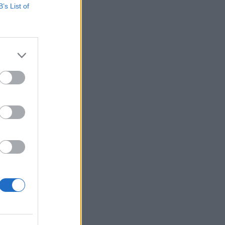
γκολ στα 17 δευτερόλεπτα
B’s List of