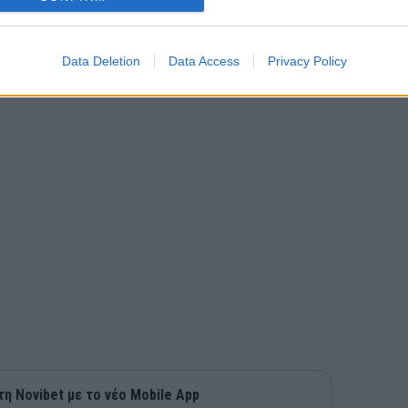
Data Deletion
Data Access
Privacy Policy
τη Novibet με το νέο Mobile App