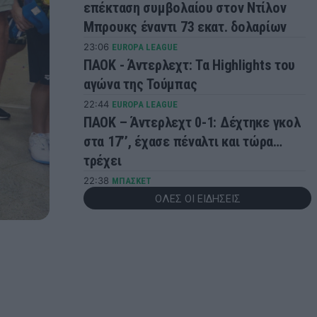
επέκταση συμβολαίου στον Ντίλον
Μπρουκς έναντι 73 εκατ. δολαρίων
23:06
EUROPA LEAGUE
ΠΑΟΚ - Άντερλεχτ: Τα Highlights του
αγώνα της Τούμπας
22:44
EUROPA LEAGUE
ΠΑΟΚ – Άντερλεχτ 0-1: Δέχτηκε γκολ
στα 17’’, έχασε πέναλτι και τώρα…
τρέχει
22:38
ΜΠΑΣΚΕΤ
«Ο Σμάιλαγκιτς συμφώνησε με την
ΟΛΕΣ ΟΙ ΕΙΔΗΣΕΙΣ
Γαλατασαράι»
22:10
CONFERENCE LEAGUE
«Διπλό» της Μπεσίκτας και η
Χράντετς... βλέπει Παναθηναϊκό
22:07
ΠΟΔΟΣΦΑΙΡΟ
Ουγκάντα: Ομάδα αγνώστων