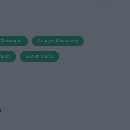
Αθλητισμού
Γιώργος Μαυρωτάς
νδρών
Εθνική ομάδα