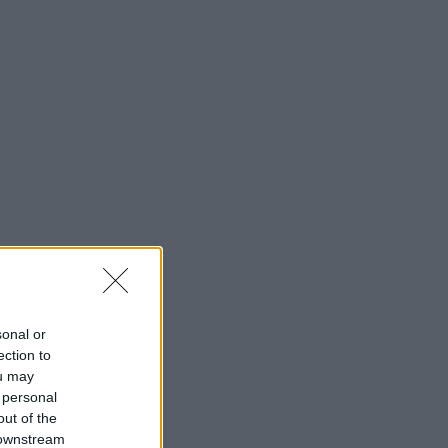
δολοφόνησε τον ποδοσφαιριστή
Ντέιβιντ Οβόρι κατά την διάρκεια
ληστείας
21:48
EUROPA LEAGUE
Η ΤΣΣΚΑ Σόφιας νίκησε 3-0 την
Μακάμπι Τελ Αβίβ και είναι το φαβορί
για να αντιμετωπίσει τον ΟΦΗ
21:35
ΠΟΔΟΣΦΑΙΡΟ
«Στο στόχαστρο της Ατλέτικο ο
Ρομέρο»
21:24
ΠΟΔΟΣΦΑΙΡΟ
Ρεάλ Μαδρίτης: «Έδεσε» τον
sonal or
Βινίσιους μέχρι το 2032!
ection to
21:12
ou may
EUROPA LEAGUE
 personal
ΠΑΟΚ - Άντερλεχτ: Πιάστηκε στον
out of the
«ύπνο» ο «Δικέφαλος» και δέχτηκε
 downstream