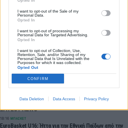
Opted In
Βόλεϊ
Volleyleague
Volley League
I want to opt-out of the Sale of my
Personal Data.
Opted In
Φοίνικας Σύρου
Ολυμπιακός Πειραιώς
I want to opt-out of processing my
Personal Data for Targeted Advertising.
Φοίνικας Σύρου Onex
Opted In
I want to opt-out of Collection, Use,
COMMENTS
Retention, Sale, and/or Sharing of my
Personal Data that Is Unrelated with the
Purposes for which it was collected.
Opted Out
Συνδεθείτε για να σχολιάσετε
CONFIRM
Data Deletion
Data Access
Privacy Policy
LATEST NEWS
18:16
ΜΠΑΣΚΕΤ
EuroBasket U16: Ήττα για την Εθνική Παίδων από την