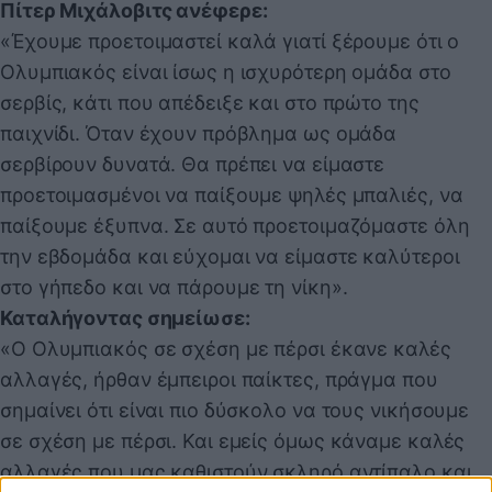
Πίτερ Μιχάλοβιτς ανέφερε:
«Έχουμε προετοιμαστεί καλά γιατί ξέρουμε ότι ο
Ολυμπιακός είναι ίσως η ισχυρότερη ομάδα στο
σερβίς, κάτι που απέδειξε και στο πρώτο της
παιχνίδι. Όταν έχουν πρόβλημα ως ομάδα
σερβίρουν δυνατά. Θα πρέπει να είμαστε
προετοιμασμένοι να παίξουμε ψηλές μπαλιές, να
παίξουμε έξυπνα. Σε αυτό προετοιμαζόμαστε όλη
την εβδομάδα και εύχομαι να είμαστε καλύτεροι
στο γήπεδο και να πάρουμε τη νίκη».
Καταλήγοντας σημείωσε:
«Ο Ολυμπιακός σε σχέση με πέρσι έκανε καλές
αλλαγές, ήρθαν έμπειροι παίκτες, πράγμα που
σημαίνει ότι είναι πιο δύσκολο να τους νικήσουμε
σε σχέση με πέρσι. Και εμείς όμως κάναμε καλές
αλλαγές που μας καθιστούν σκληρό αντίπαλο και