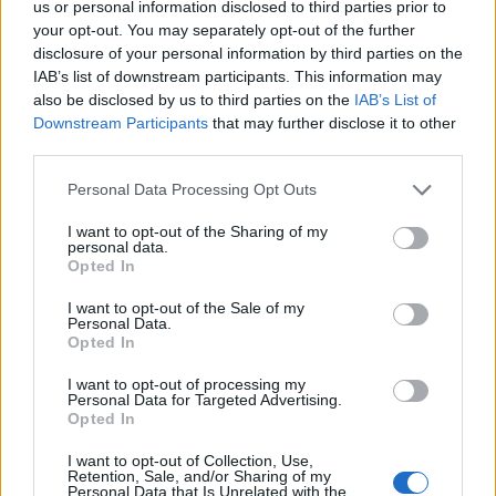
us or personal information disclosed to third parties prior to
your opt-out. You may separately opt-out of the further
Παιχνίδι από παντού στη Novibet με το
disclosure of your personal information by third parties on the
νέο Mobile App
IAB’s list of downstream participants. This information may
also be disclosed by us to third parties on the
IAB’s List of
Downstream Participants
that may further disclose it to other
third parties.
Personal Data Processing Opt Outs
Σπαντάου Βερολίνου
Σάκης Κεχαγιάς
Πόλο
I want to opt-out of the Sharing of my
personal data.
Opted In
COMMENTS
I want to opt-out of the Sale of my
Personal Data.
Opted In
Συνδεθείτε για να σχολιάσετε
I want to opt-out of processing my
Personal Data for Targeted Advertising.
Opted In
I want to opt-out of Collection, Use,
Retention, Sale, and/or Sharing of my
Personal Data that Is Unrelated with the