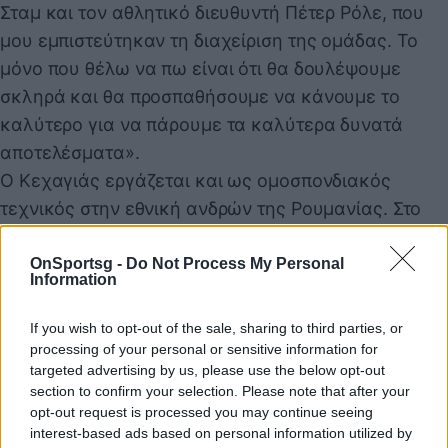
Σταμ και τον αθλητικό διευθυντή Πέτερ Ρόλε, που
μου εμπιστεύτηκαν τη διαχείριση της ομάδας. Το
μόνο που θέλω να πω είναι ότι θα δουλέψουμε
σκληρά και θα προσπαθήσουμε να κάνουμε το
καλύτερο για να πάρουμε τα καλύτερα δυνατά
αποτελέσματα».
Ο Κεχαγιάς εργάζεται και ως ομοσπονδιακός
τεχνικός στην εθνική ανδρών της Ρουμανίας. Στο
παρελθόν, έχει εργαστεί στην εθνική γυναικών στο
πλευρό του Γιώργου Μορφέση, η οποία ανάμεσα σε
OnSportsg -
Do Not Process My Personal
Information
άλλες επιτυχίες, κατέκτησε το χρυσό μετάλλιο στο
Παγκόσμιο Πρωτάθλημα στη Σαγκάη το 2011.
If you wish to opt-out of the sale, sharing to third parties, or
Επιπρόσθετα, είχε σύντομο πέρασμα στην εθνική
processing of your personal or sensitive information for
targeted advertising by us, please use the below opt-out
ανδρών, ενώ διετέλεσε Ομοσπονδιακός τεχνικός
section to confirm your selection. Please note that after your
στην εθνική γυναικών της Αυστραλίας.
opt-out request is processed you may continue seeing
interest-based ads based on personal information utilized by