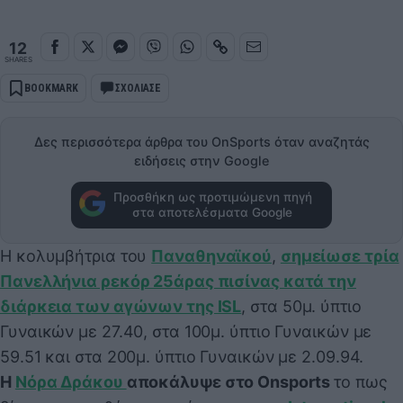
12
SHARES
BOOKMARK
ΣΧΟΛΙΑΣΕ
Δες περισσότερα άρθρα του OnSports όταν αναζητάς
ειδήσεις στην Google
Προσθήκη ως προτιμώμενη πηγή
στα αποτελέσματα Google
Η κολυμβήτρια του
Παναθηναϊκού
,
σημείωσε τρία
Πανελλήνια ρεκόρ 25άρας πισίνας κατά την
διάρκεια των αγώνων της ISL
, στα 50μ. ύπτιο
Γυναικών με 27.40, στα 100μ. ύπτιο Γυναικών με
59.51 και στα 200μ. ύπτιο Γυναικών με 2.09.94.
Η
Νόρα Δράκου
αποκάλυψε στο Onsports
το πως