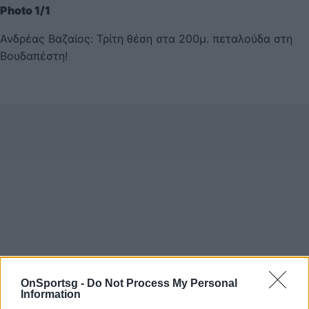
Photo 1/1
Ανδρέας Βαζαίος: Τρίτη θέση στα 200μ. πεταλούδα στη
Βουδαπέστη!
OnSportsg -
Do Not Process My Personal
Information