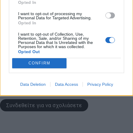
Opted In
I want to opt-out of processing my
Personal Data for Targeted Advertising.
Opted In
I want to opt-out of Collection, Use,
Ανδρέας Βαζαίος
International Swimming League
Retention, Sale, and/or Sharing of my
Personal Data that Is Unrelated with the
Purposes for which it was collected.
ISL
Κολύμβηση
Κριστιάν Γκολομέεβ
Opted Out
CONFIRM
Γκολομέεβ
Απόστολος Χρήστου
Data Deletion
Data Access
Privacy Policy
COMMENTS
Συνδεθείτε για να σχολιάσετε