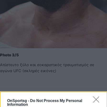
Photo 3/5
Απίστευτο ξύλο και σοκαριστικός τραυματισμός σε
αγώνα UFC (σκληρές εικόνες)
OnSportsg -
Do Not Process My Personal
Information