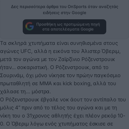
Δες περισσότερα άρθρα του OnSports όταν αναζητάς
ειδήσεις στην Google
Προσθήκη ως προτιμώμενη πηγή
στα αποτελέσματα Google
Τα σκληρά χτυπήματα είναι συνηθισμένα στους
αγώνες UFC, αλλά η εικόνα του Άλιστερ Όβεριμ,
μετά τον αγώνα με τον Ζαϊρζίνιο Ρόζενστρουικ
ήταν… σοκαριστική. Ο Ρόζενστρουικ, από το
Σουρινάμ, όχι μόνο νίκησε τον πρώην παγκόσμιο
πρωταθλητή σε MMA και kick boxing, αλλά του
χάλασε τη… μόστρα.
Ο Ρόζενστρουικ έβγαλε νοκ άουτ τον αντίπαλο του
μόλις 4’’ πριν από το τέλος του αγώνα και με τη
νίκη του ο 31χρονος αθλητής έχει πλέον ρεκόρ 10-
0. Ο Όβεριμ λόγω ενός χτυπήματος έσκισε σε