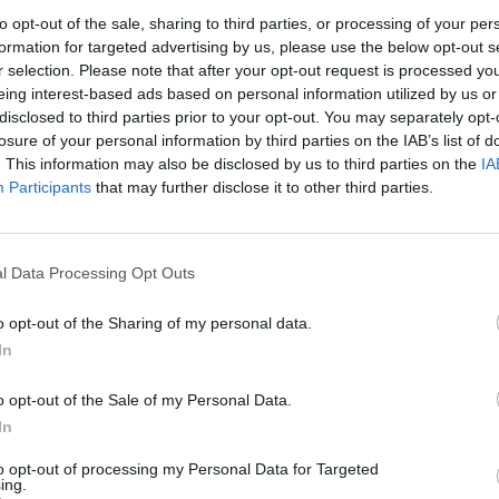
to opt-out of the sale, sharing to third parties, or processing of your per
formation for targeted advertising by us, please use the below opt-out s
r selection. Please note that after your opt-out request is processed y
eing interest-based ads based on personal information utilized by us or
disclosed to third parties prior to your opt-out. You may separately opt-
losure of your personal information by third parties on the IAB’s list of
. This information may also be disclosed by us to third parties on the
IA
BOOKMARK
ΣΧΟΛΙΑΣΕ
Participants
that may further disclose it to other third parties.
ports όταν αναζητάς ειδήσεις στην Google
l Data Processing Opt Outs
 ως προτιμώμενη πηγή
ποτελέσματα Google
o opt-out of the Sharing of my personal data.
In
 την πορεία του στο πρωτάθλημα ο
 τον Κώστα Χαριτωνίδη.
o opt-out of the Sale of my Personal Data.
 που κατηφόρισε στον Ολυμπιακό,
In
αποτελεί πια και ο Χαριτωνίδης senior,
to opt-out of processing my Personal Data for Targeted
 σε κοινή συναινέσει λύση της
ing.