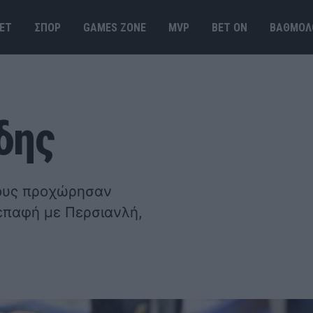
ΕΤ
ΣΠΟΡ
GAMES ΖΟΝΕ
MVP
BET ΟΝ
ΒΑΘΜΟΛ
δης
τους προχώρησαν
επαφή με Περσιανλή,