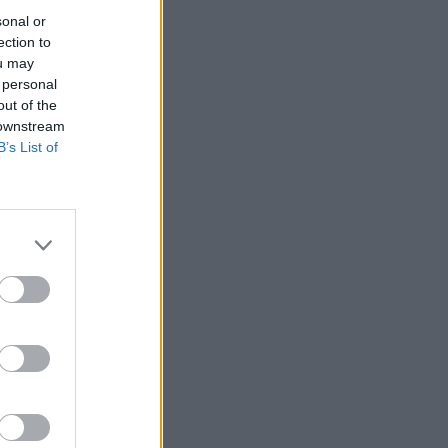
00:01
CONFERENCE LEAGUE
sonal or
Νίστρουπ: «Πρέπει παρά την πίεση, να
ection to
πάρουμε την πρόκριση»
ou may
 personal
23:56
CHAMPIONS LEAGUE
out of the
Champions League: Βήμα πρόκρισης
 downstream
για Άαρχους και Φενέρμπαχτσε - Τα
B’s List of
αποτελέσματα της βραδιάς
23:51
CONFERENCE LEAGUE
Γιάγκουσιτς: «Πρέπει να
βελτιωθούμε, έχουμε πέντε μέρες
μπροστά μας»