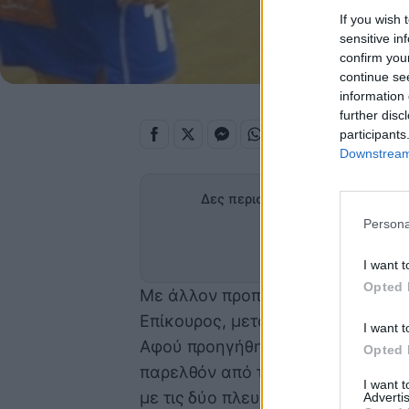
If you wish 
sensitive in
confirm you
continue se
information 
further disc
participants
Downstream 
Δες περισσότερα άρθρα του OnS
Persona
Προσθήκη
στα α
I want t
Opted 
Με άλλον προπονητή θα συνεχίσει
Επίκουρος, μετά το «διαζύγιο» με
I want t
Αφού προηγήθηκε ο γιος Γιάννης,
Opted 
παρελθόν από τους Θεσσαλονικείς 
I want 
με τις δύο πλευρές να καταλήγουν
Advertis