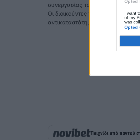
Opted 
συνεργασίας τους.
Οι διοικούντες τον Επίκουρο προχ
I want t
of my P
αντικαταστάτη, κάνοντας μία πρώ
was col
Opted 
Παιχνίδι από παντού σ