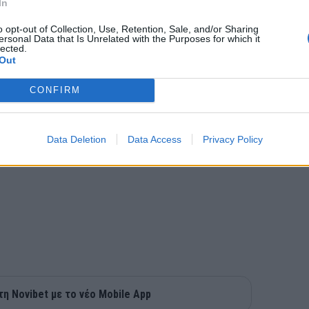
In
ώρησαν ήδη σε κινήσεις για την εύρεση
o opt-out of Collection, Use, Retention, Sale, and/or Sharing
ersonal Data that Is Unrelated with the Purposes for which it
τη συζήτηση με τον Γιώργο Περσιανλή.
lected.
Out
CONFIRM
Data Deletion
Data Access
Privacy Policy
τη Novibet με το νέο Mobile App