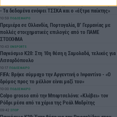
Παναθηναϊκός: Ο Νίστρουπ ρίχνει στα βαθιά τον Λιβάι
- Τα δεδομένα ενόψει ΤΣΣΚΑ και ο «έξτρα παίκτης»
10:59
ΠΟΔΟΣΦΑΙΡΟ
Πρεμιέρα σε Ολλανδία, Πορτογαλία, Β’ Γερμανίας με
πολλές στοιχηματικές επιλογές από το ΠΑΜΕ
ΣΤΟΙΧΗΜΑ
10:43
ONSPORTS
Παγκόσμιο Κ20: Στη 10η θέση η Σαμολαδά, τελικός για
Λιτσαρδόπουλο
10:17
ΠΟΔΟΣΦΑΙΡΟ
FIFA: Βρήκε σύμμαχο την Αργεντινή ο Ινφαντίνο - «Ο
δρόμος προς το μέλλον είναι μαζί του»
10:00
ΠΟΔΟΣΦΑΙΡΟ
Colpo grosso από την Μπαρτσελόνα: «Κλέβει» τον
Ρόδρι μέσα από τα χέρια της Ρεάλ Μαδρίτης
09:42
ΣΠΟΡ
Παγκόσμιο Κ20: Έκτη θέση για την Ραφαηλίδου στον