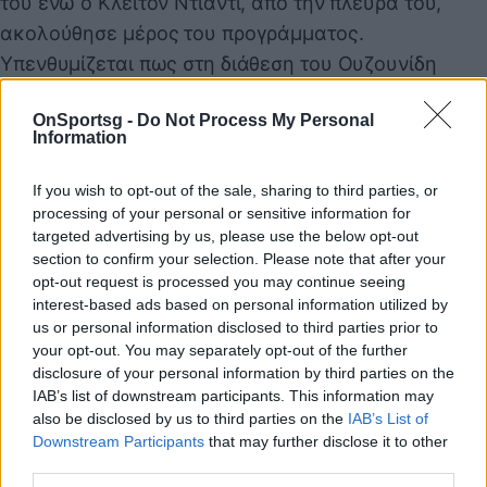
του ενώ ο Κλέιτον Ντιαντί, από την πλευρά του,
ακολούθησε μέρος του προγράμματος.
Υπενθυμίζεται πως στη διάθεση του Ουζουνίδη
επανέρχονται και οι Γιάκουμπ Μπράμπετς, Λορέν
OnSportsg -
Do Not Process My Personal
Μορόν που εξέτισαν την τιμωρία τους.
Information
If you wish to opt-out of the sale, sharing to third parties, or
Παιχνίδι από παντού στη Novibet με το
processing of your personal or sensitive information for
νέο Mobile App
targeted advertising by us, please use the below opt-out
section to confirm your selection. Please note that after your
opt-out request is processed you may continue seeing
interest-based ads based on personal information utilized by
us or personal information disclosed to third parties prior to
your opt-out. You may separately opt-out of the further
disclosure of your personal information by third parties on the
COMMENTS
IAB’s list of downstream participants. This information may
also be disclosed by us to third parties on the
IAB’s List of
Downstream Participants
that may further disclose it to other
third parties.
Συνδεθείτε για να σχολιάσετε