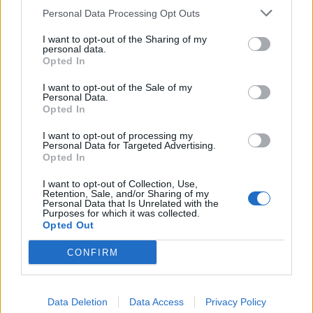
Personal Data Processing Opt Outs
I want to opt-out of the Sharing of my
personal data.
Opted In
LATEST NEWS
I want to opt-out of the Sale of my
12:51
Personal Data.
MVP
Opted In
Brock Lesnar: Now the Beast can finally rest..
12:25
ΠΟΔΟΣΦΑΙΡΟ
I want to opt-out of processing my
Personal Data for Targeted Advertising.
Αλλάζει το στάτους του Φώτη Ιωαννίδη στη Σπόρτινγκ
Opted In
- Ο καυγάς που ανέτρεψε τα δεδομένα
I want to opt-out of Collection, Use,
12:05
ΠΟΔΟΣΦΑΙΡΟ
Retention, Sale, and/or Sharing of my
Personal Data that Is Unrelated with the
ΑΕΚ - ΟΦΗ: Ολοταχώς προς sold out ο τελικός του
Purposes for which it was collected.
Opted Out
Super Cup - Πόσα εισιτήρια απομένουν
11:49
MVP
CONFIRM
Το τέλος των δίσκων στα videogames είναι πιο κοντά
απ' όσο νομίζεις
Data Deletion
Data Access
Privacy Policy
11:22
CONFERENCE LEAGUE