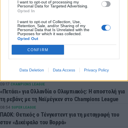
I want to opt-out of processing my
Personal Data for Targeted Advertising.
Opted In
COMMENTS
I want to opt-out of Collection, Use,
Retention, Sale, and/or Sharing of my
Personal Data that Is Unrelated with the
Purposes for which it was collected.
Opted Out
Συνδεθείτε για να σχολιάσετε
CONFIRM
Data Deletion
Data Access
Privacy Policy
LATEST NEWS
09:17
CHAMPIONS LEAGUE
«Πετάει» για Ολλανδία ο Ολυμπιακός: Η αποστολή για
τη ρεβάνς με τη Ναϊμέγκεν στο Champions League
08:54
SUPER LEAGUE
ΠΑΟΚ: Θετικός ο Τένγκστεντ για τη μεταγραφή του
στον «Δικέφαλο του Βορρά»