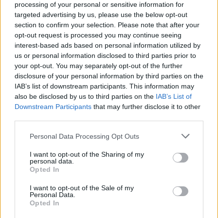
processing of your personal or sensitive information for
Boavista, με τη φανέλα της οποίας πραγματοποίησε
targeted advertising by us, please use the below opt-out
77 συμμετοχές, σημείωσε πέντε γκολ και μοίρασε
section to confirm your selection. Please note that after your
τρεις ασίστ.
opt-out request is processed you may continue seeing
interest-based ads based on personal information utilized by
Εφέτος έχει αγωνιστεί σε 18 παιχνίδια, με
us or personal information disclosed to third parties prior to
απολογισμό τρία γκολ και μία ασίστ.
your opt-out. You may separately opt-out of the further
Στο παρελθόν ο διεθνής αμυντικός αγωνίστηκε σε
disclosure of your personal information by third parties on the
IAB’s list of downstream participants. This information may
Feirense (31 συμμετοχές) και Vila Real, ενώ
also be disclosed by us to third parties on the
IAB’s List of
αποτελεί ενεργό μέλος της εθνικής Νιγηρίας,
Downstream Participants
that may further disclose it to other
έχοντας έχει χριστεί 11 φορές διεθνής.
third parties.
Μπρούνο, καλώς ήλθες στον Ολυμπιακό».
Personal Data Processing Opt Outs
I want to opt-out of the Sharing of my
personal data.
Παιχνίδι από παντού στη Novibet με το
Opted In
νέο Mobile App
I want to opt-out of the Sale of my
Personal Data.
Opted In