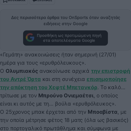
Δες περισσότερα άρθρα του OnSports όταν αναζητάς
ειδήσεις στην Google
Προσθήκη ως προτιμώμενη πηγή
στα αποτελέσματα Google
«Γεμάτη» ανακοινώσεις ήταν σημερινή (27/01)
ημέρα για τους «ερυθρόλευκους».
Ο
Ολυμπιακός
ανακοίνωσε αρχικά
την επιστροφή
του Αντρέ Όρτα
και στη συνέχεια
επισημοποίησε
την απόκτηση του Χεφτέ Μπετανκόρ
. Το καλό…
τρίτωσε με τον
Μπρούνο Ονιεμαέτσι
, ο οποίος
είναι κι αυτός με τη… βούλα «ερυθρόλευκος».
Ο 25χρονος μπακ έρχεται από την
Μποαβίστα
, με
την οποία μέτρησε φέτος 18 ματς (όλα ως βασικός)
στο πορτογαλικό πρωτάθλημα και σύμφωνα με