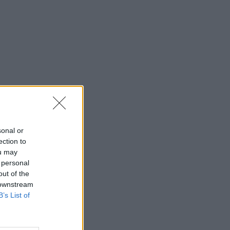
09:46
ΣΠΟΡ
Παγκόσμιο Στίβου Κ20: Στον τελικό
των 400μ. με εμπόδια η Ιακωβάκη
09:14
ΠΟΔΟΣΦΑΙΡΟ
Βασικός ο Ορτέγκα στην ήττα-σοκ της
Ρίβερ από την Τίγκρε
08:55
ΠΟΔΟΣΦΑΙΡΟ
Μοναδική στιγμή: Ο Ντε Πολ σκόραρε
και αφιέρωσε το γκολ στην
sonal or
οικογένεια του Μέσι (vid)
ection to
08:46
ΠΟΔΟΣΦΑΙΡΟ
ou may
Στο Ροσάριο για την κηδεία του
 personal
out of the
πατέρα του ο Μέσι και η οικογένειά
 downstream
του
B’s List of
08:34
EUROBASKET
Εθνική Παίδων: Για την πρώτη της νίκη