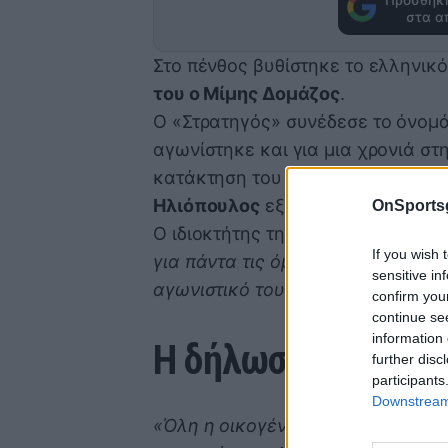
στα α
Στο πένθος βυθίστηκε το ελληνι
του ο Μίμης Δομάζος
.
Ο «Στρατηγός» συνέδεσε το όνομά
αγωνίστηκε και για μια χρονιά στ
κατάκτηση του πρωταθλήματος. H
Ηλιόπουλος
εξέφρασαν τα συλλυπ
OnSports
Ο ιδιοκτήτης της
ΠΑΕ ΑΕΚ
ανέφερε
If you wish 
για πάντα τις όμορφες στιγμές πο
sensitive in
αγωνιστικό του Πάθος, τις Αξίες 
confirm you
continue se
information 
Η δήλωση του Μάρ
further disc
participants
Downstream 
«Όλη η οικογένεια της ΑΕΚ εκφράζ