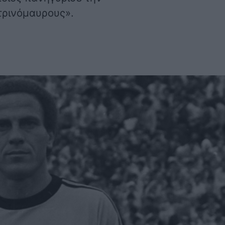
τρινόμαυρους».