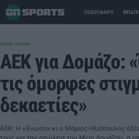
ΠΟΔΟΣΦΑΙΡΟ
ΜΠΑΣΚ
SUPER LEAGUE
ΑΕΚ για Δομάζο: 
τις όμορφες στιγ
δεκαετίες»
ΑΕΚ: Η «Ένωση» κι ο Μάριος Ηλιόπουλος εξ
τους για την απώλεια του Μίμη Δομάζου, ο ο