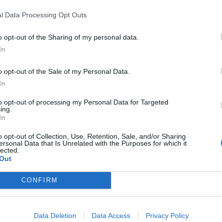
l Data Processing Opt Outs
από τις πιο εμβληματικές φυσιογνωμίες
o opt-out of the Sharing of my personal data.
φαίρου, είχε φορέσει την φανέλα της
In
ατακτώντας μαζί της το πρωτάθλημα της
o opt-out of the Sale of my Personal Data.
In
ρα του στον Παναθηναϊκό, όμως ποτέ δεν
to opt-out of processing my Personal Data for Targeted
ing.
υ και την αγάπη του για την ΑΕΚ που
In
ο της καριέρας του.
o opt-out of Collection, Use, Retention, Sale, and/or Sharing
ersonal Data that Is Unrelated with the Purposes for which it
lected.
νεια του Μίμη Δομάζου. Όλοι θα
Out
 στιγμές που μας προσέφερε για δεκαετίες
CONFIRM
ξίες και την αγάπη του για το Ποδόσφαιρο.
μεγάλη απώλεια.
Data Deletion
Data Access
Privacy Policy