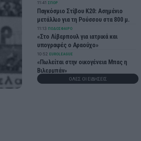
11:41
ΣΠΟΡ
Παγκόσμιο Στίβου Κ20: Ασημένιο
μετάλλιο για τη Ρούσσου στα 800 μ.
11:13
ΠΟΔΟΣΦΑΙΡΟ
«Στο Λίβερπουλ για ιατρικά και
υπογραφές ο Αραούχο»
10:52
EUROLEAGUE
«Πωλείται στην οικογένεια Μπας η
Βιλερμπάν»
ΟΛΕΣ ΟΙ ΕΙΔΗΣΕΙΣ
10:24
ΠΟΔΟΣΦΑΙΡΟ
Τα 88 έκλεισε ο αρχιτέκτονας του
έπους του 2004, Ότο Ρεχάγκελ: Οι
ευχές της ΕΠΟ
10:07
CHAMPIONS LEAGUE
Ολυμπιακός: Πάει για βασικός με τη
Ναϊμέγκεν ο Ζότα Σίλβα - Τα πλάνα
του Μεντιλίμπαρ ενόψει ρεβάνς