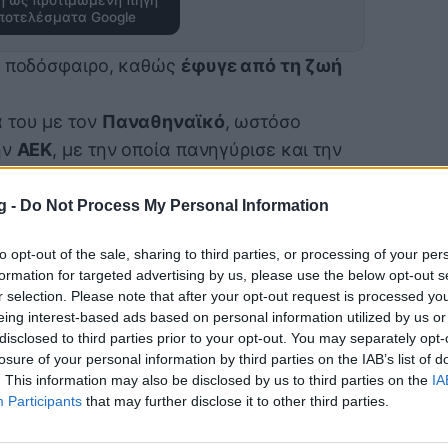
ποτελέσματα Google
κό ποδόσφαιρο, καθώς
έφυγε από τη ζωή
 του με τον
Παναθηναϊκό
, ωστόσο
ην
ΑΕΚ
, με την οποία πανηγύρισε και την
 «κιτρινόμαυρη» ΠΑΕ κι ο
Μάριος
ητήριά τους για την απώλεια του.
g -
Do Not Process My Personal Information
, μεταξύ άλλων ότι:
«Όλοι θα θυμόμαστε
to opt-out of the sale, sharing to third parties, or processing of your per
υ μας προσέφερε για δεκαετίες με το
formation for targeted advertising by us, please use the below opt-out s
και την αγάπη του για το Ποδόσφαιρο».
r selection. Please note that after your opt-out request is processed y
eing interest-based ads based on personal information utilized by us or
disclosed to third parties prior to your opt-out. You may separately opt-
ιου Ηλιόπουλου
losure of your personal information by third parties on the IAB’s list of
. This information may also be disclosed by us to third parties on the
IA
Participants
that may further disclose it to other third parties.
ει την μεγάλη της θλίψη για την απώλεια