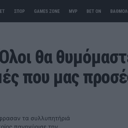
ΕΤ
ΣΠΟΡ
GAMES ΖΟΝΕ
MVP
BET ΟΝ
ΒΑΘΜΟΛ
«Όλοι θα θυμόμαστ
μές που μας προσέ
έφρασαν τα συλλυπητήριά
ποίος πανηγύρισε την