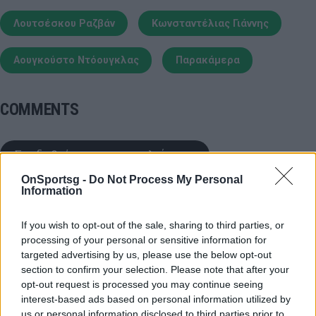
Λουτσέσκου Ραζβάν
Κωνσταντέλιας Γιάννης
Αουγκούστο Ντόουγκλας
Παρακάμερα
COMMENTS
Συνδεθείτε για να σχολιάσετε
OnSportsg -
Do Not Process My Personal
Information
If you wish to opt-out of the sale, sharing to third parties, or
LATEST NEWS
processing of your personal or sensitive information for
targeted advertising by us, please use the below opt-out
23:18
ΜΠΑΣΚΕΤ
section to confirm your selection. Please note that after your
Εθνική Ελλάδας: Απίθανο για Γιάννη Αντετοκούνμπο,
opt-out request is processed you may continue seeing
interest-based ads based on personal information utilized by
με Καλάθη και Ντόρσεϊ στους «τελικούς»
us or personal information disclosed to third parties prior to