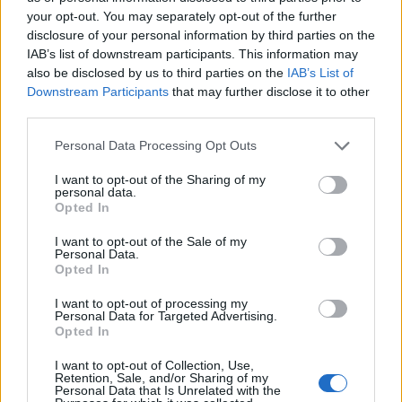
23:01
ΜΠΑΣΚΕΤ
your opt-out. You may separately opt-out of the further
Προκρίθηκε στον τελικό η Eθνική Κορασίδων και
disclosure of your personal information by third parties on the
παρέμεινε σε τροχιά ανόδου
IAB’s list of downstream participants. This information may
also be disclosed by us to third parties on the
IAB’s List of
22:30
EUROLEAGUE
Downstream Participants
that may further disclose it to other
Βιλερμπάν: Ανακοινώθηκε η μεταγραφή του Πάτι Μιλς
third parties.
21:59
CONFERENCE LEAGUE
Personal Data Processing Opt Outs
Προπονητής ΤΣΣΚΑ 1948: «Η πίεση είναι στον
Παναθηναϊκό, έχει πολύ μεγαλύτερο μπάτζετ»
I want to opt-out of the Sharing of my
personal data.
21:37
ΣΠΟΡ
Opted In
Ευρωπαϊκό κολύμβησης: Πρεμιέρα με «βροχή» από
I want to opt-out of the Sale of my
ρεκόρ και εξαιρετικές ελληνικές παρουσίες
Personal Data.
Opted In
21:24
ΜΠΑΣΚΕΤ
Κορυφαίος ο Φρανσίσκο σε προπονητικό φιλικό της
I want to opt-out of processing my
Personal Data for Targeted Advertising.
Εθνικής Γαλλίας - Πήρε χρόνο και ο Γιαμπουσέλε
Opted In
21:06
ΣΠΟΡ
I want to opt-out of Collection, Use,
Ευρωπαϊκό Κολύμβησης: Πανελλήνιο ρεκόρ η Ελλάδα
Retention, Sale, and/or Sharing of my
Personal Data that Is Unrelated with the
στα 4Χ200μ, τρομερή επίδοση ο Μάρκος