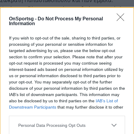
Σωκράτη Παπασταθόπουλο και Γιαν Εμβιλά.
Κατά τη συζήτηση των πέντε ανδρών, μεταφέρθηκε
στο μήνυμα της διοίκησης, που δεν ήταν άλλο για
OnSportsg -
Do Not Process My Personal
Information
τη νίκη στο ντέρμπι με την ΑΕΚ. «Πάμε δυνατά με
την Ένωση», ήταν μεταξύ άλλων η «εντολή» προς
If you wish to opt-out of the sale, sharing to third parties, or
τους αρχηγούς του
Ολυμπιακού
.
processing of your personal or sensitive information for
READ MORE
targeted advertising by us, please use the below opt-out
section to confirm your selection. Please note that after your
opt-out request is processed you may continue seeing
Ολυμπιακός: «Κίνδυνος» για Χάμες | Σκάει
interest-based ads based on personal information utilized by
πρόταση εκατομμυρίων στον Κολομβιανό
us or personal information disclosed to third parties prior to
your opt-out. You may separately opt-out of the further
disclosure of your personal information by third parties on the
AEK - Ολυμπιακός: Έτοιμος ο Χάμες
IAB’s list of downstream participants. This information may
Ροντρίγκες για το ντέρμπι, νοκ άουτ ο Εμβιλά
also be disclosed by us to third parties on the
IAB’s List of
Downstream Participants
that may further disclose it to other
third parties.
Παιχνίδι από παντού στη Novibet με το
Personal Data Processing Opt Outs
νέο Mobile App