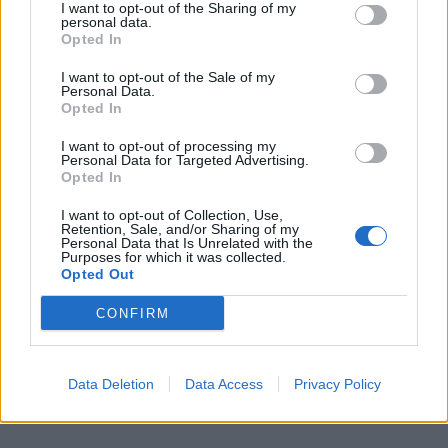
I want to opt-out of the Sharing of my
personal data.
Opted In
43
I want to opt-out of the Sale of my
Personal Data.
SHARES
Opted In
I want to opt-out of processing my
ΑΕΚ - ΟΛΥΜΠΙΑΚΟΣ
Βρέντζος Ιωάννης
Personal Data for Targeted Advertising.
Opted In
Ελ Αραμπί Γιουσέφ
Βαλμπουενά Ματιέ
I want to opt-out of Collection, Use,
Retention, Sale, and/or Sharing of my
Personal Data that Is Unrelated with the
Παπασταθόπουλος Σωκράτης
Εμβιλά Γιαν
Purposes for which it was collected.
Opted Out
CONFIRM
COMMENTS
Data Deletion
Data Access
Privacy Policy
Συνδεθείτε για να σχολιάσετε