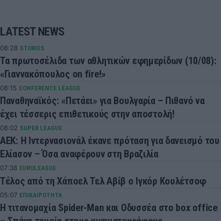
LATEST NEWS
08:28
STORIES
Τα πρωτοσέλιδα των αθλητικών εφημερίδων (10/08):
«Γιαννακόπουλος on fire!»
08:15
CONFERENCE LEAGUE
Παναθηναϊκός: «Πετάει» για Βουλγαρία – Πιθανό να
έχει τέσσερις επιθετικούς στην αποστολή!
08:02
SUPER LEAGUE
ΑΕΚ: Η Ιντερνασιονάλ έκανε πρόταση για δανεισμό του
Ελίασον – Όσα αναφέρουν στη Βραζιλία
07:38
EUROLEAGUE
Τέλος από τη Χάποελ Τελ Αβίβ ο Ιγκόρ Κουλέτσοφ
05:07
ΕΠΙΚΑΙΡΟΤΗΤΑ
Η τιτανομαχία Spider-Man και Οδυσσέα στο box office
– Σπάνε ταμεία στους κινηματογράφους