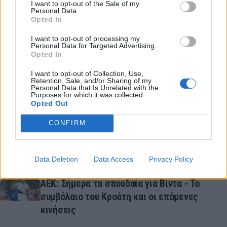
I want to opt-out of the Sale of my
Personal Data.
βασικό στέλεχος της ομάδας που έφτασε μέχρι τον
Opted In
τελικό της διοργάνωσης το 2018. Συνολικά μετράει
I want to opt-out of processing my
98 συμμετοχές και 4 γκολ.
Personal Data for Targeted Advertising.
Opted In
Ντομαγκόι, καλωσόρισες στην οικογένεια της ΑΕΚ!
I want to opt-out of Collection, Use,
Retention, Sale, and/or Sharing of my
READ MORE
Personal Data that Is Unrelated with the
Purposes for which it was collected.
Opted Out
ΑΕΚ: Οι πρώτες στιγμές του Βίντα με τον
«Δικέφαλο» στο στήθος (photos)
CONFIRM
ΑΕΚ: Εντυπωσιακές οι εξετάσεις του Βίντα -
Data Deletion
Data Access
Privacy Policy
Ανακοινώνεται ο Κροάτης
ΑΕΚ: Σήμερα τα σπουδαία για Βίντα - Το
συμβόλαιο του Κροάτη και οι επόμενες
κινήσεις