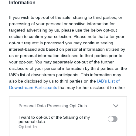
Information
όλες τις διοργανώσεις, σκοράροντας 16 φορές.
Στην καριέρα του έχει κατακτήσει δύο
If you wish to opt-out of the sale, sharing to third parties, or
processing of your personal or sensitive information for
Πρωταθλήματα (2012, 2013) και ένα Κύπελλο
targeted advertising by us, please use the below opt-out
(2012) Κροατίας, δύο Πρωταθλήματα (2015, 2016),
section to confirm your selection. Please note that after your
δύο Κύπελλα (2014, 2015) και ένα Σούπερ Καπ
opt-out request is processed you may continue seeing
interest-based ads based on personal information utilized by
(2017) Ουκρανίας, όπως επίσης ένα Πρωτάθλημα
us or personal information disclosed to third parties prior to
(2021), ένα Κύπελλο (2021) και ένα Σούπερ Καπ
your opt-out. You may separately opt-out of the further
(2022) Τουρκίας.
disclosure of your personal information by third parties on the
IAB’s list of downstream participants. This information may
Υπήρξε διεθνής με όλες τις «μικρές» Εθνικές
also be disclosed by us to third parties on the
IAB’s List of
ομάδες της Κροατίας και πραγματοποίησε το
Downstream Participants
that may further disclose it to other
ντεμπούτο του στην Εθνική Ανδρών σε ηλικία 21
third parties.
ετών. Από τότε αποτελεί βασικό στέλεχος του
Personal Data Processing Opt Outs
αντιπροσωπευτικού συγκροτήματος της χώρας του,
I want to opt-out of the Sharing of my
έχοντας φορέσει και το περιβραχιόνιο του αρχηγού.
personal data.
Έχει συμμετάσχει στα Euro 2012 και 2016, όπως
Opted In
επίσης στα Μουντιάλ του 2014 και του 2018, όντας