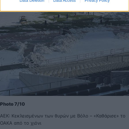
Data Deletion
Data Access
Privacy Policy
Photo 7/10
ΑΕΚ: Κεκλεισμένων των θυρών με Βόλο – «Καθάρισε» το
ΟΑΚΑ από το χιόνι