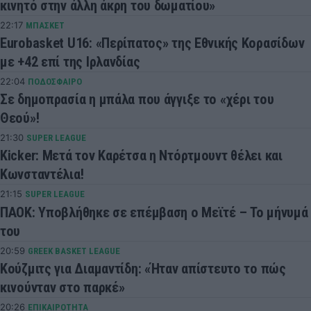
κινητό στην άλλη άκρη του δωματίου»
22:17
ΜΠΑΣΚΕΤ
Eurobasket U16: «Περίπατος» της Εθνικής Κορασίδων
με +42 επί της Ιρλανδίας
22:04
ΠΟΔΟΣΦΑΙΡΟ
Σε δημοπρασία η μπάλα που άγγιξε το «χέρι του
Θεού»!
21:30
SUPER LEAGUE
Kicker: Μετά τον Καρέτσα η Ντόρτμουντ θέλει και
Κωνσταντέλια!
21:15
SUPER LEAGUE
ΠΑΟΚ: Υποβλήθηκε σε επέμβαση ο Μεϊτέ – Το μήνυμά
του
20:59
GREEK BASKET LEAGUE
Κούζμιτς για Διαμαντίδη: «Ήταν απίστευτο το πώς
κινούνταν στο παρκέ»
20:26
ΕΠΙΚΑΙΡΟΤΗΤΑ