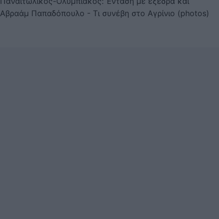
Παναιτωλικός-Ολυμπιακός: Ένταση με εξέδρα και
Αβραάμ Παπαδόπουλο - Τι συνέβη στο Αγρίνιο (photos)