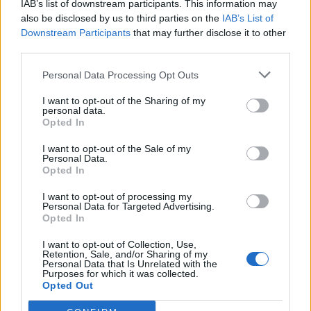
IAB’s list of downstream participants. This information may
also be disclosed by us to third parties on the
IAB’s List of
Downstream Participants
that may further disclose it to other
third parties.
Personal Data Processing Opt Outs
I want to opt-out of the Sharing of my
personal data.
Opted In
I want to opt-out of the Sale of my
Photo 7/11
Personal Data.
Opted In
Παναιτωλικός-Ολυμπιακός: Ένταση με εξέδρα και
I want to opt-out of processing my
Αβραάμ Παπαδόπουλο - Τι συνέβη στο Αγρίνιο (photos)
Personal Data for Targeted Advertising.
Opted In
I want to opt-out of Collection, Use,
Retention, Sale, and/or Sharing of my
Personal Data that Is Unrelated with the
Purposes for which it was collected.
Opted Out