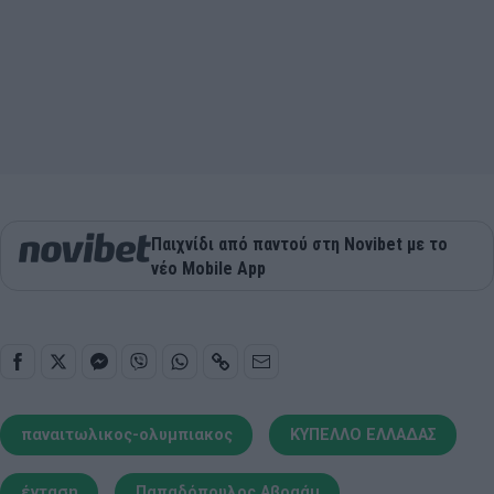
Παιχνίδι από παντού στη Novibet με το
νέο Mobile App
παναιτωλικος-ολυμπιακος
ΚΥΠΕΛΛΟ ΕΛΛΑΔΑΣ
ένταση
Παπαδόπουλος Αβραάμ