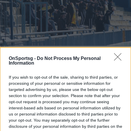
Photo 6/11
OnSportsg -
Do Not Process My Personal
Information
Παναιτωλικός-Ολυμπιακός: Ένταση με εξέδρα και
Αβραάμ Παπαδόπουλο - Τι συνέβη στο Αγρίνιο (photos)
If you wish to opt-out of the sale, sharing to third parties, or
processing of your personal or sensitive information for
targeted advertising by us, please use the below opt-out
section to confirm your selection. Please note that after your
opt-out request is processed you may continue seeing
interest-based ads based on personal information utilized by
us or personal information disclosed to third parties prior to
your opt-out. You may separately opt-out of the further
disclosure of your personal information by third parties on the