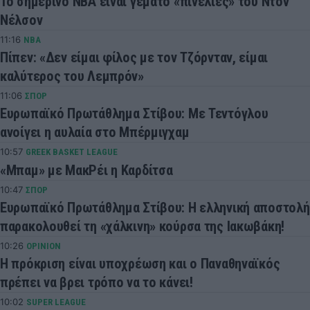
Το σημερινό ΝΒΑ είναι γεμάτο «πινελιές» του Ντον
Νέλσον
11:16
NBA
Πίπεν: «Δεν είμαι φίλος με τον Τζόρνταν, είμαι
καλύτερος του Λεμπρόν»
11:06
ΣΠΟΡ
Ευρωπαϊκό Πρωτάθλημα Στίβου: Με Τεντόγλου
ανοίγει η αυλαία στο Μπέρμιγχαμ
10:57
GREEK BASKET LEAGUE
«Μπαμ» με ΜακΡέι η Καρδίτσα
10:47
ΣΠΟΡ
Ευρωπαϊκό Πρωτάθλημα Στίβου: Η ελληνική αποστολή
παρακολουθεί τη «χάλκινη» κούρσα της Ιακωβάκη!
10:26
OPINION
Η πρόκριση είναι υποχρέωση και ο Παναθηναϊκός
πρέπει να βρει τρόπο να το κάνει!
10:02
SUPER LEAGUE