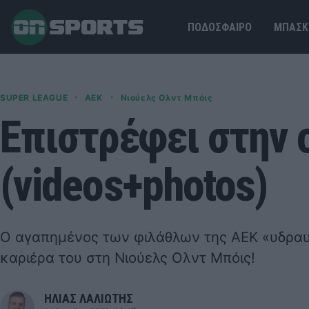
ΠΟΔΟΣΦΑΙΡΟ
ΜΠΑΣΚ
·
·
SUPER LEAGUE
ΑΕΚ
Νιούελς Ολντ Μπόις
Επιστρέφει στην 
(videos+photos)
Ο αγαπημένος των φιλάθλων της ΑΕΚ «υδραυλ
καριέρα του στη Νιούελς Ολντ Μπόις!
ΗΛΙΑΣ ΛΑΛΙΩΤΗΣ