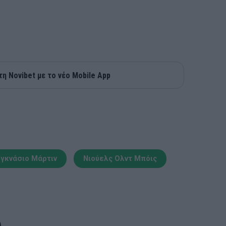
τη Novibet με το νέο Mobile App
Ιγκνάσιο Μάρτιν
Νιούελς Ολντ Μπόις