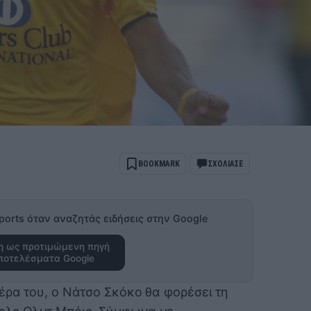
BOOKMARK
ΣΧΟΛΙΑΣΕ
ports όταν αναζητάς ειδήσεις στην Google
 ως προτιμώμενη πηγή
ποτελέσματα Google
έρα του, ο Νάτσο Σκόκο θα φορέσει τη