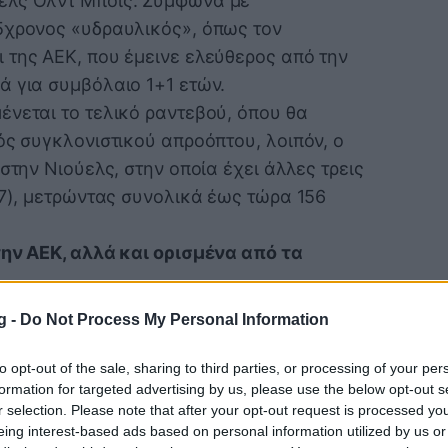
ελς Ολντ Μπόις. Σύμφωνα με
5χρονος «υδραυλικός», όπως τον
 της ΑΕΚ, που έμεινε ελεύθερος από την
ά για συμβόλαιο 1+1 ετών.
ένεται το τελικό ραντεβού, όπου θα
ός συγκλονιστικού απροόπτου, λοιπόν, ο
στην Νιούελς, στην οποία έχει άλλες τρεις
17), μετρώντας συνολικά έως τώρα 156
την ΑΕΚ, αλλά και ορισμένα από τα
g -
Do Not Process My Personal Information
to opt-out of the sale, sharing to third parties, or processing of your per
formation for targeted advertising by us, please use the below opt-out s
r selection. Please note that after your opt-out request is processed y
eing interest-based ads based on personal information utilized by us or