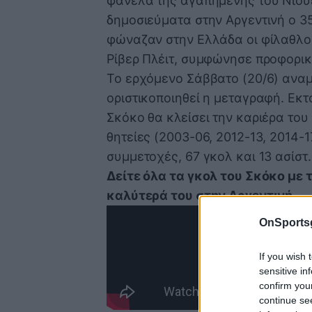
φανέλα της αγαπημένης του Νιού
δημοσιεύματα στην Αργεντινή ο 3
φώναζαν στην Ελλάδα οι φίλαθλοι
Ρίβερ Πλέιτ, συμφώνησε προφορικ
Το ερχόμενο Σάββατο (20/6) αναμ
οριστικοποιηθεί η μεταγραφή. Εκτ
Σκόκο θα κλείσει την καριέρα του 
θητείες (2003-06, 2012-13, 2014-
συμμετοχές, 67 γκολ και 13 ασίστ.
Δείτε όλα τα γκολ του Σκόκο με 
καλύτερά του στην Αργεντινή
OnSports
If you wish 
sensitive in
confirm you
continue se