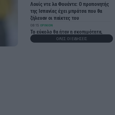
Λουίς ντε λα Φουέντε: Ο προπονητής
της Ισπανίας έχει μπράτσα που θα
ζήλευαν οι παίκτες του
08:15
OPINION
Το εύκολο θα ήταν η σκοπιμότητα,
άνετες προκρίσεις και μετά άλλη μια
ΟΛΕΣ ΟΙ ΕΙΔΗΣΕΙΣ
τέταρτη θέση
07:38
ΠΟΔΟΣΦΑΙΡΟ
Ο Φορλάν νέος προπονητής της
Ουρουγουάης
05:07
SUPER LEAGUE 2
Στην ΑΕΛ ο Ανδρέας Μακρής
02:21
ΠΟΔΟΣΦΑΙΡΟ
Νότια Κορέα: Ερευνα της αστυνομίας
για την πρόσληψη του Χονγκ Μιουνγκ
Μπo