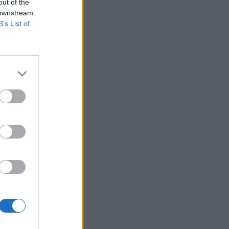
out of the
 downstream
B’s List of