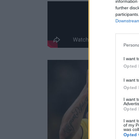
information 
further disc
participants
Downstream 
Persona
I want t
Opted 
I want t
Opted 
I want 
Advertis
Opted 
I want t
of my P
was col
Opted 