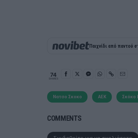
Παιχνίδι από παντού σ
74
SHARES
Νατσο Σκοκο
ΑΕΚ
Σκόκο 
COMMENTS