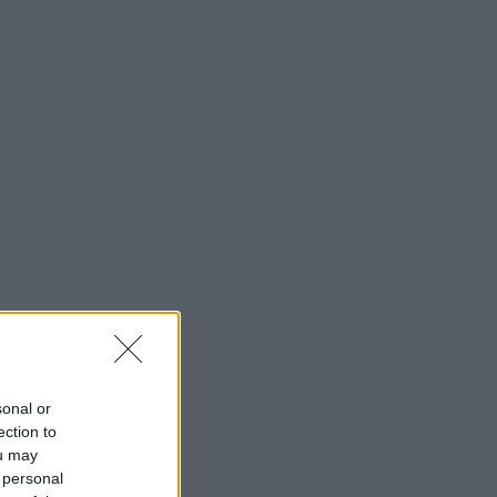
00:57
ΠΟΔΟΣΦΑΙΡΟ
Βαθμολογία UEFA: «Πληγώθηκε» η
Ελλάδα, απομακρύνεται η Πολωνία
00:13
EUROLEAGUE
Ο… σοκαριστικός Γκέρσον
Γιαμπουσέλε στις διακοπές του
(Photos)
00:10
CONFERENCE LEAGUE
Conference League: Τα αποτελέσματα
των πρώτων αγώνων του τρίτου
προκριματικού γύρου
00:04
EUROPA LEAGUE
Λίσι: «Αξίζαμε κάτι παραπάνω –
Πρέπει να βελτιωθούμε»
sonal or
ection to
ou may
 personal