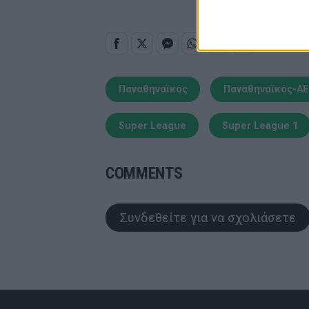
Παναθηναϊκός
Παναθηναϊκός-Α
Super League
Super League 1
COMMENTS
Συνδεθείτε για να σχολιάσετε