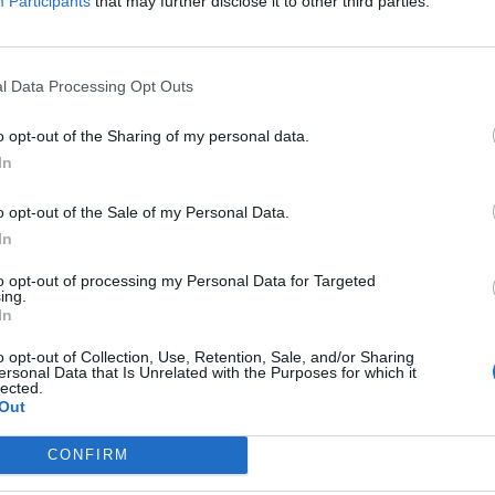
Participants
that may further disclose it to other third parties.
πελλο. Το παιχνίδι με την ΑΕΛ
για μία εβδομάδα.
os.gr
l Data Processing Opt Outs
o opt-out of the Sharing of my personal data.
In
o opt-out of the Sale of my Personal Data.
In
to opt-out of processing my Personal Data for Targeted
ing.
In
o opt-out of Collection, Use, Retention, Sale, and/or Sharing
ersonal Data that Is Unrelated with the Purposes for which it
lected.
Out
CONFIRM
τη Novibet με το νέο Mobile App