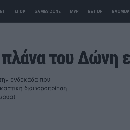
ΕΤ
ΣΠΟΡ
GAMES ΖΟΝΕ
MVP
BET ΟΝ
ΒΑΘΜΟΛ
 πλάνα του Δώνη 
 την ενδεκάδα που
γκαστική διαφοροποίηση
σούα!