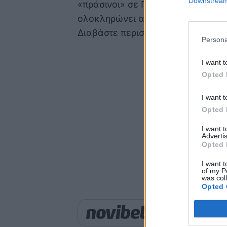
Downstream 
«πράσινοι» σε Πρωτάθλημα και Κύ
ολοκληρώνει αυτή τη σειρά, έστω 
Διαβάστε περισσότερα στο
Leofor
Persona
I want t
Opted 
I want t
Opted 
I want 
Advertis
Opted 
I want t
of my P
was col
Opted 
Παιχνίδι από παντού σ