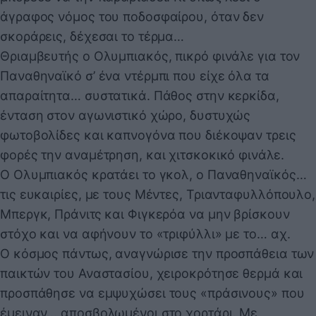
άγραφος νόμος του ποδοσφαίρου, όταν δεν
σκοράρεις, δέχεσαι το τέρμα…
Θριαμβευτής ο Ολυμπιακός, πικρό φινάλε για τον
Παναθηναϊκό σ’ ένα ντέρμπι που είχε όλα τα
απαραίτητα… συστατικά. Πάθος στην κερκίδα,
ένταση στον αγωνιστικό χώρο, δυστυχώς
φωτοβολίδες και καπνογόνα που διέκοψαν τρεις
φορές την αναμέτρηση, και χιτσκοκικό φινάλε.
Ο Ολυμπιακός κρατάει το γκολ, ο Παναθηναϊκός…
τις ευκαιρίες, με τους Μέντες, Τριανταφυλλόπουλο,
Μπεργκ, Πράνιτς και Φιγκερόα να μην βρίσκουν
στόχο και να αφήνουν το «τριφύλλι» με το… αχ.
Ο κόσμος πάντως, αναγνώρισε την προσπάθεια των
παικτών του Αναστασίου, χειροκρότησε θερμά και
προσπάθησε να εμψυχώσει τους «πράσινους» που
έμειναν… αποσβολωμένοι στο χορτάρι. Με