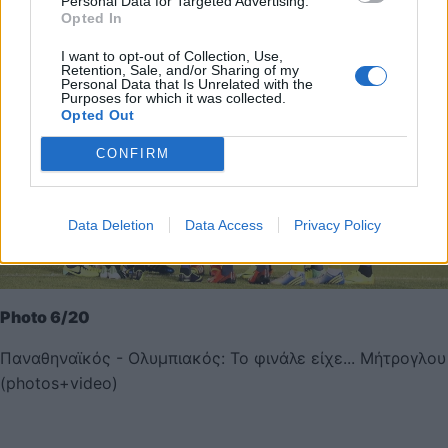
Personal Data for Targeted Advertising.
Opted In
I want to opt-out of Collection, Use,
Retention, Sale, and/or Sharing of my
Personal Data that Is Unrelated with the
Purposes for which it was collected.
Opted Out
CONFIRM
Data Deletion
Data Access
Privacy Policy
Photo 6/20
Παναθηναϊκός - Ολυμπιακός: Το φινάλε είχε... Μήτρογλου
(photos+video)