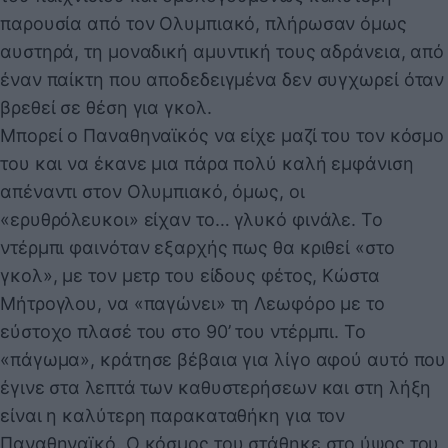
παρουσία από τον Ολυμπιακό, πλήρωσαν όμως
αυστηρά, τη μοναδική αμυντική τους αδράνεια, από
έναν παίκτη που αποδεδειγμένα δεν συγχωρεί όταν
βρεθεί σε θέση για γκολ.
Μπορεί ο Παναθηναϊκός να είχε μαζί του τον κόσμο
του και να έκανε μια πάρα πολύ καλή εμφάνιση
απέναντι στον Ολυμπιακό, όμως, οι
«ερυθρόλευκοι» είχαν το… γλυκό φινάλε. Το
ντέρμπι φαινόταν εξαρχής πως θα κριθεί «στο
γκολ», με τον μετρ του είδους φέτος, Κώστα
Μήτρογλου, να «παγώνει» τη Λεωφόρο με το
εύστοχο πλασέ του στο 90’ του ντέρμπι. Το
«πάγωμα», κράτησε βέβαια για λίγο αφού αυτό που
έγινε στα λεπτά των καθυστερήσεων και στη λήξη
είναι η καλύτερη παρακαταθήκη για τον
Παναθηναϊκό. Ο κόσμος του στάθηκε στο ύψος του,