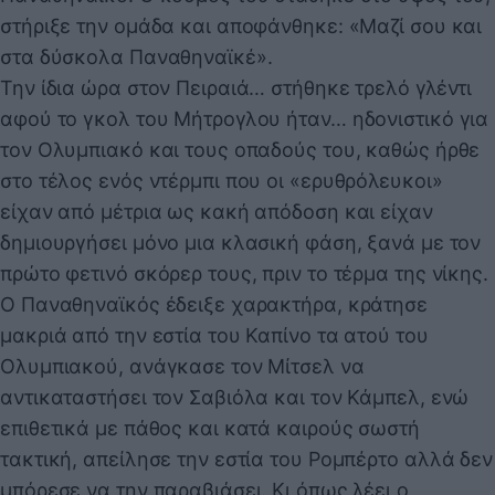
στήριξε την ομάδα και αποφάνθηκε: «Μαζί σου και
στα δύσκολα Παναθηναϊκέ».
Την ίδια ώρα στον Πειραιά… στήθηκε τρελό γλέντι
αφού το γκολ του Μήτρογλου ήταν… ηδονιστικό για
τον Ολυμπιακό και τους οπαδούς του, καθώς ήρθε
στο τέλος ενός ντέρμπι που οι «ερυθρόλευκοι»
είχαν από μέτρια ως κακή απόδοση και είχαν
δημιουργήσει μόνο μια κλασική φάση, ξανά με τον
πρώτο φετινό σκόρερ τους, πριν το τέρμα της νίκης.
Ο Παναθηναϊκός έδειξε χαρακτήρα, κράτησε
μακριά από την εστία του Καπίνο τα ατού του
Ολυμπιακού, ανάγκασε τον Μίτσελ να
αντικαταστήσει τον Σαβιόλα και τον Κάμπελ, ενώ
επιθετικά με πάθος και κατά καιρούς σωστή
τακτική, απείλησε την εστία του Ρομπέρτο αλλά δεν
μπόρεσε να την παραβιάσει. Κι όπως λέει ο