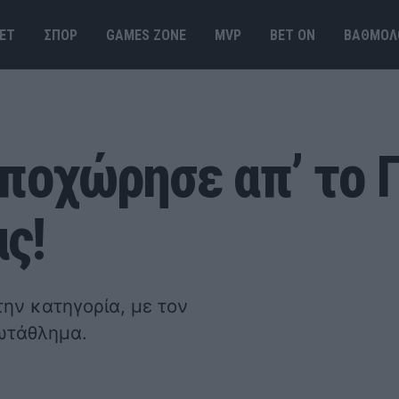
ΕΤ
ΣΠΟΡ
GAMES ΖΟΝΕ
MVP
BET ΟΝ
ΒΑΘΜΟΛ
Αποχώρησε απ’ το
ς!
ην κατηγορία, με τον
ωτάθλημα.