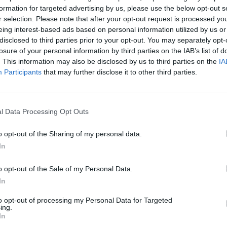
 αγωνιστικό χώρο με έξι (6) παίκτες με
formation for targeted advertising by us, please use the below opt-out s
α.
r selection. Please note that after your opt-out request is processed y
σε εξέλιξη η δε Διοργανώτρια
eing interest-based ads based on personal information utilized by us or
disclosed to third parties prior to your opt-out. You may separately opt-
α παρακαλούμε, όπως φροντίσετε να μην
losure of your personal information by third parties on the IAB’s list of
ατα στο μέλλον.
. This information may also be disclosed by us to third parties on the
IA
ιληφθείτε ότι η ομάδα σας δεν μπορεί να
Participants
that may further disclose it to other third parties.
ούμε να σκεφτείτε το ενδεχόμενο
ς Super League 2 – Betsson.
l Data Processing Opt Outs
οδοσφαίρου Α2 Εθνικής Κατηγορίας Super
o opt-out of the Sharing of my personal data.
In
o opt-out of the Sale of my Personal Data.
στολή παραίτησης απ’ το Πρωτάθλημα
In
Λάρισας:
 αξιότιμε κ. Πρόεδρε, κατόπιν των
to opt-out of processing my Personal Data for Targeted
ing.
ετωπίζει η ομάδα μας, τόσο σε
In