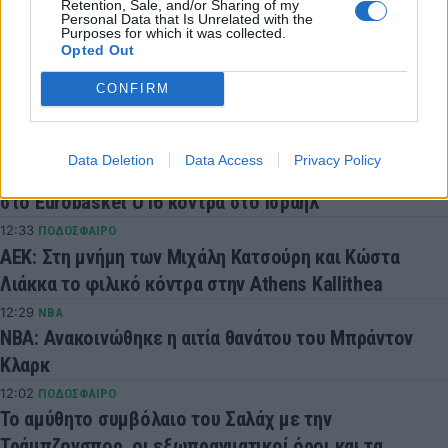
Retention, Sale, and/or Sharing of my
Personal Data that Is Unrelated with the
Purposes for which it was collected.
Opted Out
LATEST NEWS
CONFIRM
13:15
SUPER LEAGUE 2
«Θωράκισε» τα μετόπισθεν με Ρισβάνη η ΑΕΛ
12:50
EUROBASKET
Data Deletion
Data Access
Privacy Policy
Live Streaming: Η δεύτερη «μάχη» της Εθνικής Παίδων
στο Eurobasket U16 κόντρα στο Ισραήλ
12:33
ΠΟΔΟΣΦΑΙΡΟ
ΑΕΚ: Στη μνήμη των Μιχάλη Κατσούρη και Κώστα
Λιάκκα το φιλικό κόντρα στην Athens Kallithea
12:29
NBA
ΝΒΑ: Ανακοινώθηκε η αιτία θανάτου του Μπράντον
Κλαρκ
12:02
ΠΟΔΟΣΦΑΙΡΟ
Το αμύθητο συμβόλαιο του Σαλάχ με την
Τράμπζονσπορ, οι εξωπραγματικοί όροι και τα