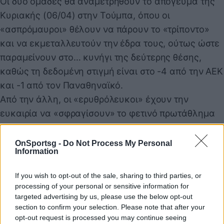
Οι δύο ομάδες θα αναμετρηθούν το απόγευμα της
Κυριακής (06/04) στην Τούμπα, όπου οι
«ασπρόμαυροι» θέλουν να πάρουν το «τρίποντο»
και να εκμεταλλευτούν την έδρα τους, ούτως ώστε
παραμείνουν στο… κυνήγι της δεύτερης θέσης,
καθώς τη δεδομένη στιγμή είναι στο -4 από την ΑΕΚ
και -1 από τον Παναθηναϊκό.
Από την άλλη, οι «ερυθρόλευκοι» έχουν την
ευκαιρία να «σφραγίσουν» το φετινό πρωτάθλημα
της Super League, σε περίπτωση που πάρουν το
«διπλό» στη Νύμφη του Θερμαϊκού και λίγη ώρα
OnSportsg -
Do Not Process My Personal
Information
αργότερα, η Ένωση γνωρίσει νέα ήττα, αυτή τη
φορά στο ΟΑΚΑ από τους «πράσινους».
If you wish to opt-out of the sale, sharing to third parties, or
Η σέντρα στο ντέρμπι ΠΑΟΚ - Ολυμπιακός έχει
processing of your personal or sensitive information for
οριστεί για το απόγευμα της Κυριακής (06/04) στις
targeted advertising by us, please use the below opt-out
section to confirm your selection. Please note that after your
19:30 και τηλεοπτικά, θα καλυφθεί από το
opt-out request is processed you may continue seeing