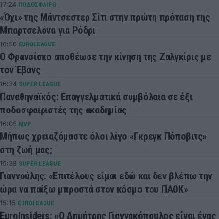
17:24
ΠΟΔΟΣΦΑΙΡΟ
«Όχι» της Μάντσεστερ Σίτι στην πρώτη πρόταση της
Μπαρτσελόνα για Ρόδρι
16:50
EUROLEAGUE
Ο Φρανσίσκο αποθέωσε την κίνηση της Ζαλγκίρις με
τον Έβανς
16:34
SUPER LEAGUE
Παναθηναϊκός: Επαγγελματικά συμβόλαια σε έξι
ποδοσφαιριστές της ακαδημίας
16:05
MVP
Μήπως χρειαζόμαστε όλοι λίγο «Γκρεγκ Πόποβιτς»
στη ζωή μας;
15:38
SUPER LEAGUE
Γιαννούλης: «Επιτέλους είμαι εδώ και δεν βλέπω την
ώρα να παίξω μπροστά στον κόσμο του ΠΑΟΚ»
15:15
EUROLEAGUE
EuroInsiders: «Ο Δημήτρης Γιαννακόπουλος είναι ένας