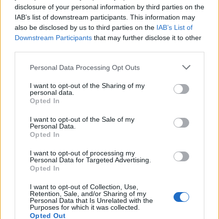
θανάτου του Ματίας Ακούνια. Εκφράζουμε τα
disclosure of your personal information by third parties on the
θερμά μας συλλυπητήρια στην οικογένειά του.
IAB’s list of downstream participants. This information may
also be disclosed by us to third parties on the
IAB’s List of
Ματίας δεν θα σε ξεχάσουμε ποτέ…».
Downstream Participants
that may further disclose it to other
third parties.
Personal Data Processing Opt Outs
I want to opt-out of the Sharing of my
personal data.
Opted In
I want to opt-out of the Sale of my
Μερικές ώρες πριν εντοπιστεί νεκρός, ο 32χρονος
Personal Data.
ποδοσφαιριστής είχε κάνει μια αινιγματική
Opted In
ανάρτηση στο
Instagram
, στην οποία ανέφερε ότι:
I want to opt-out of processing my
Personal Data for Targeted Advertising.
«Να βγάζετε χρήματα, επειδή τα χρήματα δεν
Opted In
γίνονται σπάνια από τη μια μέρα στην άλλη».
I want to opt-out of Collection, Use,
Retention, Sale, and/or Sharing of my
Personal Data that Is Unrelated with the
Purposes for which it was collected.
Opted Out