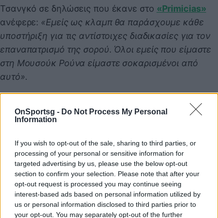
Τσανγκό σε δηλώσεις που έκανε στο
«Primicias»
ανέφερε:
«Εμείς ως κλαμπ θα παράσχουμε κάθε
υποστήριξη για τις αντίστοιχες διαδικασίες για τον
επαναπατρισμό της σορού. Όλοι εμείς που είμαστε
στη Μουσούκ Ρούνα είμαστε σοκαρισμένοι από
αυτό».
OnSportsg -
Do Not Process My Personal
Information
If you wish to opt-out of the sale, sharing to third parties, or
processing of your personal or sensitive information for
targeted advertising by us, please use the below opt-out
Λίγα λεπτά μετά τη γνωστοποίηση της θλιβερής
section to confirm your selection. Please note that after your
είδησης, η
ΠΑΕ ΑΕΛ
εξέδωσε συλλυπητήρια
opt-out request is processed you may continue seeing
ανακοίνωση, αναφέροντας:
«Όλοι στην ΠΑΕ ΑΕΛ
interest-based ads based on personal information utilized by
us or personal information disclosed to third parties prior to
είμαστε συγκλονισμένοι από την είδηση του
your opt-out. You may separately opt-out of the further