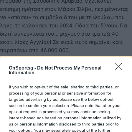
Η ομάδα της Σαουδικής Αραβίας, έχει κάνει
επίσημη πρόταση στον Μάρκο Σίλβα, περιμένοντας
να «σπάσει» το συμβόλαιό του με τη Φούλαμ που
λήγει το καλοκαίρι του 2024. Πόσα του δίνουν; Για
διετή συνεργασία του… ρίχνουν στο τραπέζι 40
εκατ. λίρες Αγγλίας! Σε ευρώ αυτό σημαίνει κάτι
παραπάνω από 46.000.000.
Ποσά απίστευτα που είναι λογικό να έχουν κάνει
τον Μάρκο Σίλβα να πάρει την απόφασή του. Γι’
OnSportsg -
Do Not Process My Personal
Information
αυτό όπως αναφέρουν δημοσιεύματα, ήδη οι
εκπρόσωποί του είναι στην Αγγλία για να βρουν
If you wish to opt-out of the sale, sharing to third parties, or
λύση με τη Φούλαμ και να μετακομίσει στη
processing of your personal or sensitive information for
Σαουδική Αραβία και την Αλ Αχλί ο Πορτογάλος.
targeted advertising by us, please use the below opt-out
section to confirm your selection. Please note that after your
opt-out request is processed you may continue seeing
interest-based ads based on personal information utilized by
Παιχνίδι από παντού στη Novibet με το
us or personal information disclosed to third parties prior to
νέο Mobile App
your opt-out. You may separately opt-out of the further