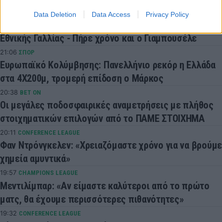
21:24
ΜΠΑΣΚΕΤ
Data Deletion
Data Access
Privacy Policy
Κορυφαίος ο Φρανσίσκο σε προπονητικό φιλικό της
Εθνικής Γαλλίας - Πήρε χρόνο και ο Γιαμπουσέλε
21:06
ΣΠΟΡ
Ευρωπαϊκό Κολύμβησης: Πανελλήνιο ρεκόρ η Ελλάδα
στα 4Χ200μ, τρομερή επίδοση ο Μάρκος
20:38
BET ON
Οι μεγάλες ποδοσφαιρικές αναμετρήσεις με πλήθος
στοιχηματικών επιλογών από το ΠΑΜΕ ΣΤΟΙΧΗΜΑ
20:11
CONFERENCE LEAGUE
Φαν Ντρόνγκελεν: «Χρειαζόμαστε χρόνο για να βρούμε
χημεία αμυντικά»
19:57
CHAMPIONS LEAGUE
Μεντιλίμπαρ: «Αν είμαστε καλύτεροι από το πρώτο
ματς, θα έχουμε περισσότερες πιθανότητες»
19:32
CONFERENCE LEAGUE