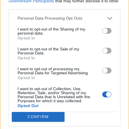
Downstream Participants
that may further disclose it to other
third parties.
COMMENTS
Personal Data Processing Opt Outs
Συνδεθείτε για να σχολιάσετε
I want to opt-out of the Sharing of my
personal data.
Opted In
I want to opt-out of the Sale of my
Personal Data.
Opted In
LATEST NEWS
I want to opt-out of processing my
Personal Data for Targeted Advertising.
22:30
EUROLEAGUE
Opted In
Βιλερμπάν: Ανακοινώθηκε η μεταγραφή του Πάτι Μιλς
I want to opt-out of Collection, Use,
21:59
CONFERENCE LEAGUE
Retention, Sale, and/or Sharing of my
Προπονητής ΤΣΣΚΑ 1948: «Η πίεση είναι στον
Personal Data that Is Unrelated with the
Purposes for which it was collected.
Παναθηναϊκό, έχει πολύ μεγαλύτερο μπάτζετ»
Opted Out
21:37
ΣΠΟΡ
CONFIRM
Ευρωπαϊκό κολύμβησης: Πρεμιέρα με «βροχή» από
ρεκόρ και εξαιρετικές ελληνικές παρουσίες