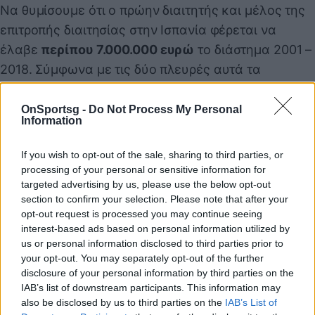
Να θυμίσουμε ότι ο πρώην διαιτητής και μέλος της
επιτροπής διαιτησίας στην Ισπανία φέρεται να
έλαβε
περίπου 7.000.000 ευρώ
το διάστημα 2001 –
2018. Σύμφωνα με τις δύο πλευρές αυτά τα
χρήματα δόθηκαν για να έχει συμβουλευτικό ρόλο
για θέματα διαιτησίας.
OnSportsg -
Do Not Process My Personal
Information
If you wish to opt-out of the sale, sharing to third parties, or
Παιχνίδι από παντού στη Novibet με το
processing of your personal or sensitive information for
νέο Mobile App
targeted advertising by us, please use the below opt-out
section to confirm your selection. Please note that after your
opt-out request is processed you may continue seeing
interest-based ads based on personal information utilized by
5
us or personal information disclosed to third parties prior to
SHARES
your opt-out. You may separately opt-out of the further
disclosure of your personal information by third parties on the
IAB’s list of downstream participants. This information may
UEFA
also be disclosed by us to third parties on the
IAB’s List of