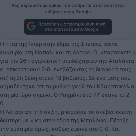
Δες περισσότερα άρθρα του OnSports όταν αναζητάς
ειδήσεις στην Google
Προσθήκη ως προτιμώμενη πηγή
στα αποτελέσματα Google
Η ήττα της Ίντερ στην έδρα της Σπέτσια, έδινε
ευκαιρία στη Νάπολι και τη Λάτσιο. Οι «παρτενοπέι»
για την 26η αγωνιστική υποδέχτηκαν την Αταλάντα
κι επικράτησαν 2-0. Ανεβάζοντας τη διαφορά τους
απ’ τη 2η θέση στους 18 βαθμούς. Σε ένα ματς που
σημαδεύτηκε απ’ το μυθικό γκολ του Κβαρατσκέλια
στη μία ώρα αγώνα. Ο Ραχμάνι στο 77’ έκανε το 2-
0.
Η Λάτσιο απ’ την άλλη, μπορούσε να ανέβει εκείνη
δεύτερη με νίκη στην έδρα της Μπολόνια. Πέταξε
την ευκαιρία όμως, καθώς έμεινε στο 0-0. Και