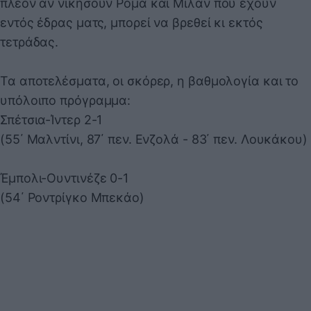
πλέον αν νικήσουν Ρόμα και Μίλαν που έχουν
εντός έδρας ματς, μπορεί να βρεθεί κι εκτός
τετράδας.
Τα αποτελέσματα, οι σκόρερ, η βαθμολογία και το
υπόλοιπο πρόγραμμα:
Σπέτσια-Ίντερ 2-1
(55΄ Μαλντίνι, 87΄ πεν. Ενζολά - 83΄ πεν. Λουκάκου)
Έμπολι-Ουντινέζε 0-1
(54΄ Ροντρίγκο Μπεκάο)