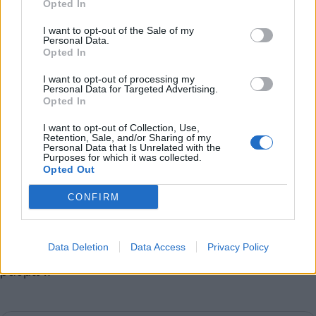
Opted In
Ουντινέζε 35 -26αγ.
I want to opt-out of the Sale of my
Τορίνο 34
Personal Data.
Μόντσα 32
Opted In
Φιορεντίνα 31
I want to opt-out of processing my
Personal Data for Targeted Advertising.
Σασουόλο 30
Opted In
Έμπολι 28 -26αγ.
I want to opt-out of Collection, Use,
Λέτσε 27
Retention, Sale, and/or Sharing of my
Personal Data that Is Unrelated with the
Σαλερνιτάνα 25
Purposes for which it was collected.
Opted Out
Σπέτσια 24 -26αγ.
Βερόνα 18
CONFIRM
Κρεμονέζε 12
Σαμπντόρια 12
Data Deletion
Data Access
Privacy Policy
* Η Γιουβέντους έχει τιμωρηθεί με αφαίρεση 15
βαθμών.