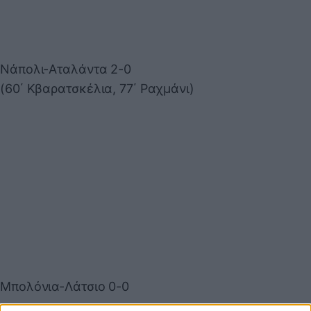
Νάπολι-Αταλάντα 2-0
(60΄ Κβαρατσκέλια, 77΄ Ραχμάνι)
Μπολόνια-Λάτσιο 0-0