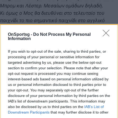
Μπρομ και Λέστερ. Μεσαίων ομάδων δηλαδή.
Κι όμως ο Μος θα διευθύνει στο τελευταίο του
παιχνίδι το πιο σημαντικό παιχνίδι στο αγγλικό
ποδόσφαιρο. Πιθανότατα την αναμέτρηση με την
OnSportsg -
Do Not Process My Personal
υψηλότερη πίεση για έναν διαιτητή, από τη στιγμή
Information
που διακυβεύεται η άνοδος στην Premier League.
Ο δεύτερος λόγος είναι ότι ο 51χρονος διαιτητής ζει
If you wish to opt-out of the sale, sharing to third parties, or
στο Λιντς. Με τους δεσμούς που έχει με το δυτικό
processing of your personal or sensitive information for
targeted advertising by us, please use the below opt-out
Γιόρκσαϊρ, δεν είμαι σίγουρος αν ήταν η πιο σοφή
section to confirm your selection. Please note that after your
κίνηση να οριστεί διαιτητής σε ένα παιχνίδι τέτοιου
opt-out request is processed you may continue seeing
βεληνεκούς που περιλαμβάνει τη Χάντερσφιλντ,
interest-based ads based on personal information utilized by
us or personal information disclosed to third parties prior to
ομάδα του δυτικού Γιόρκσαϊρ. Ειδικά μετά την
your opt-out. You may separately opt-out of the further
πρόσφατη κόντρα της Φόρεστ με τη διαιτησία. VAR
disclosure of your personal information by third parties on the
θα υπάρχει στο «Γουέμπλεϊ» ως ένα δίχτυ
IAB’s list of downstream participants. This information may
also be disclosed by us to third parties on the
IAB’s List of
ασφαλείας, αλλά αν συμβεί οτιδήποτε
Downstream Participants
that may further disclose it to other
αμφισβητούμενο, θα δώσει τροφή σε όσους ασκούν
third parties.