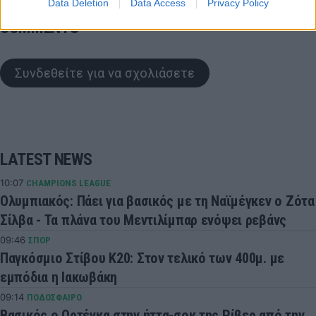
Data Deletion
Data Access
Privacy Policy
COMMENTS
Συνδεθείτε για να σχολιάσετε
LATEST NEWS
10:07
CHAMPIONS LEAGUE
Ολυμπιακός: Πάει για βασικός με τη Ναϊμέγκεν ο Ζότα
Σίλβα - Τα πλάνα του Μεντιλίμπαρ ενόψει ρεβάνς
09:46
ΣΠΟΡ
Παγκόσμιο Στίβου Κ20: Στον τελικό των 400μ. με
εμπόδια η Ιακωβάκη
09:14
ΠΟΔΟΣΦΑΙΡΟ
Βασικός ο Ορτέγκα στην ήττα-σοκ της Ρίβερ από την