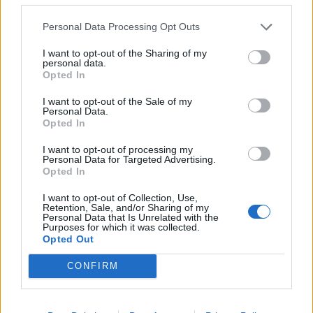
κριτική. Ο Μος θα εκτιμήσει την εμπιστοσύνη που
Personal Data Processing Opt Outs
του έδειξαν οι ανώτεροί του του, αλλά δεν είμαι
σίγουρος ότι η διαιτητική αρχή βοήθησε τον εαυτό
I want to opt-out of the Sharing of my
personal data.
της ιδιαίτερα με αυτή την απόφαση».
Opted In
I want to opt-out of the Sale of my
Personal Data.
Opted In
Παιχνίδι από παντού στη Novibet με το
νέο Mobile App
I want to opt-out of processing my
Personal Data for Targeted Advertising.
Opted In
I want to opt-out of Collection, Use,
5
Retention, Sale, and/or Sharing of my
SHARES
Personal Data that Is Unrelated with the
Purposes for which it was collected.
Opted Out
Μαρινάκης Ευάγγελος
Κλάτενμπεργκ Μαρκ
CONFIRM
Premier League