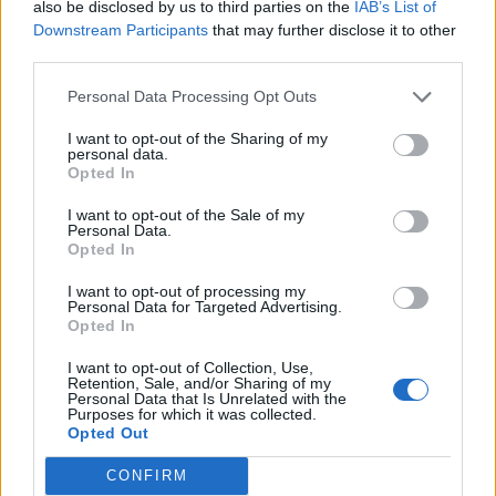
also be disclosed by us to third parties on the
IAB’s List of
Downstream Participants
that may further disclose it to other
third parties.
Personal Data Processing Opt Outs
Photo 5/9
I want to opt-out of the Sharing of my
Αργεντινή: Ο τελευταίος χορός μιας παρέας που
personal data.
Opted In
παραμένει αήττητη σχεδόν 3 χρόνια (Videos+Photos)
I want to opt-out of the Sale of my
Personal Data.
Opted In
I want to opt-out of processing my
Personal Data for Targeted Advertising.
Opted In
I want to opt-out of Collection, Use,
Retention, Sale, and/or Sharing of my
Personal Data that Is Unrelated with the
Purposes for which it was collected.
Opted Out
CONFIRM