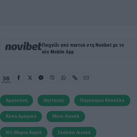
Παιχνίδι από παντού στη Novibet με το
νέο Mobile App
36
SHARES
Αργεντινή
Αήττητος
Παγκόσμιο Κύπελλο
Κόπα Αμέρικα
Μέσι Λιονέλ
Ντι Μαρία Άνχελ
Σκαλόνι Λιονέλ