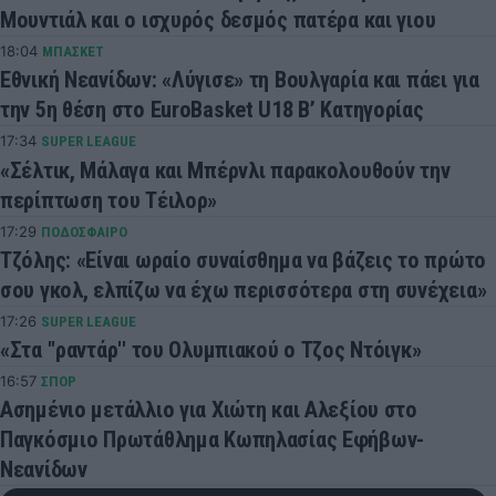
Μουντιάλ και ο ισχυρός δεσμός πατέρα και γιου
18:04
ΜΠΑΣΚΕΤ
Εθνική Νεανίδων: «Λύγισε» τη Βουλγαρία και πάει για
την 5η θέση στο EuroBasket U18 Β’ Κατηγορίας
17:34
SUPER LEAGUE
«Σέλτικ, Μάλαγα και Μπέρνλι παρακολουθούν την
περίπτωση του Τέιλορ»
17:29
ΠΟΔΟΣΦΑΙΡΟ
Τζόλης: «Είναι ωραίο συναίσθημα να βάζεις το πρώτο
σου γκολ, ελπίζω να έχω περισσότερα στη συνέχεια»
17:26
SUPER LEAGUE
«Στα ''ραντάρ'' του Ολυμπιακού ο Τζος Ντόιγκ»
16:57
ΣΠΟΡ
Ασημένιο μετάλλιο για Χιώτη και Αλεξίου στο
Παγκόσμιο Πρωτάθλημα Κωπηλασίας Εφήβων-
Νεανίδων