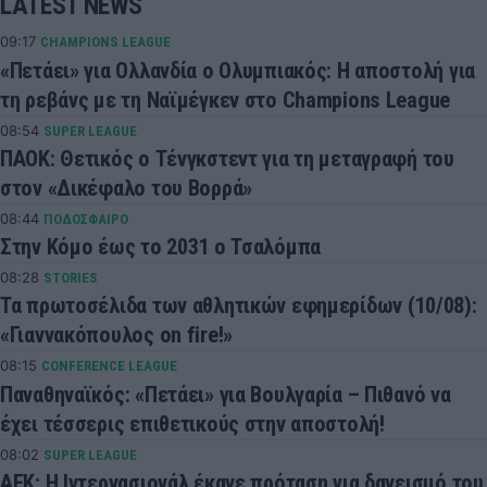
LATEST NEWS
09:17
CHAMPIONS LEAGUE
«Πετάει» για Ολλανδία ο Ολυμπιακός: Η αποστολή για
τη ρεβάνς με τη Ναϊμέγκεν στο Champions League
08:54
SUPER LEAGUE
ΠΑΟΚ: Θετικός ο Τένγκστεντ για τη μεταγραφή του
στον «Δικέφαλο του Βορρά»
08:44
ΠΟΔΟΣΦΑΙΡΟ
Στην Κόμο έως το 2031 ο Τσαλόμπα
08:28
STORIES
Τα πρωτοσέλιδα των αθλητικών εφημερίδων (10/08):
«Γιαννακόπουλος on fire!»
08:15
CONFERENCE LEAGUE
Παναθηναϊκός: «Πετάει» για Βουλγαρία – Πιθανό να
έχει τέσσερις επιθετικούς στην αποστολή!
08:02
SUPER LEAGUE
ΑΕΚ: Η Ιντερνασιονάλ έκανε πρόταση για δανεισμό του