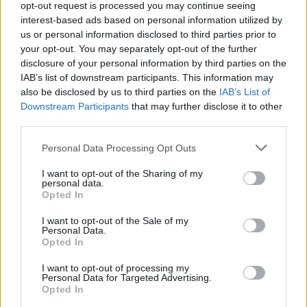
opt-out request is processed you may continue seeing
Πηγή:
dokari.gr
interest-based ads based on personal information utilized by
us or personal information disclosed to third parties prior to
your opt-out. You may separately opt-out of the further
disclosure of your personal information by third parties on the
Παιχνίδι από παντού στη Novibet με το
IAB’s list of downstream participants. This information may
νέο Mobile App
also be disclosed by us to third parties on the
IAB’s List of
Downstream Participants
that may further disclose it to other
third parties.
Personal Data Processing Opt Outs
I want to opt-out of the Sharing of my
personal data.
Αντωνίου Σωτήρης
Περάματος Ερμής
Opted In
I want to opt-out of the Sale of my
COMMENTS
Personal Data.
Opted In
I want to opt-out of processing my
Συνδεθείτε για να σχολιάσετε
Personal Data for Targeted Advertising.
Opted In