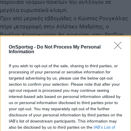
παρουσία νεαρών παικτών του συλλόγου σε
μεγάλα ευρωπαϊκά κλαμπ.
Πριν από μερικές εβδομάδες ο Κώστας Ρουγκάλας
πήρε μεταγραφή στην Ατλέτικο Μαδρίτης, ο
Βασίλης Καραγκούνης θα συνεχίσει στην Ρετζίνα,
ενώ ο Νίκος Ιωαννίδης αγωνίζεται με τη φανέλα
OnSportsg -
Do Not Process My Personal
της Τσβόλε.
Information
If you wish to opt-out of the sale, sharing to third parties, or
processing of your personal or sensitive information for
Παιχνίδι από παντού στη Novibet με το
targeted advertising by us, please use the below opt-out
νέο Mobile App
section to confirm your selection. Please note that after your
opt-out request is processed you may continue seeing
interest-based ads based on personal information utilized by
us or personal information disclosed to third parties prior to
your opt-out. You may separately opt-out of the further
disclosure of your personal information by third parties on the
IAB’s list of downstream participants. This information may
Ολυμπιακός Πειραιώς
Ιωαννίδης Νίκος
also be disclosed by us to third parties on the
IAB’s List of