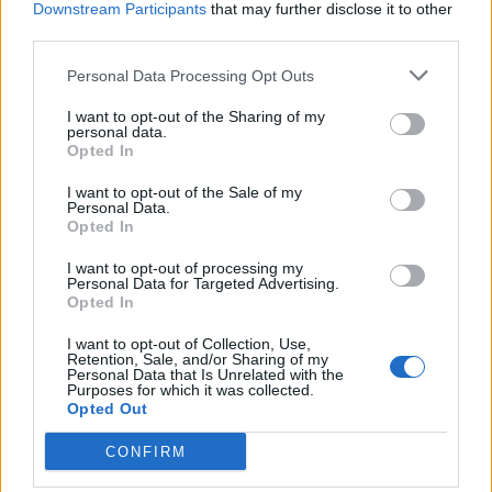
Downstream Participants
that may further disclose it to other
third parties.
Ρουγκάλας Κωσταντίνος
Καραγκούνης Βασίλης
Personal Data Processing Opt Outs
COMMENTS
I want to opt-out of the Sharing of my
personal data.
Opted In
Συνδεθείτε για να σχολιάσετε
I want to opt-out of the Sale of my
Personal Data.
Opted In
I want to opt-out of processing my
Personal Data for Targeted Advertising.
Opted In
LATEST NEWS
I want to opt-out of Collection, Use,
11:10
ΜΠΑΣΚΕΤ
Retention, Sale, and/or Sharing of my
Personal Data that Is Unrelated with the
«Πάει για το μπαμ με Μπολομπόι η Μάλαγα»
Purposes for which it was collected.
Opted Out
10:47
SUPER LEAGUE
Παρελθόν από την ΑΕΚ ο Αλέξης Δέδες
CONFIRM
10:42
ΠΟΔΟΣΦΑΙΡΟ