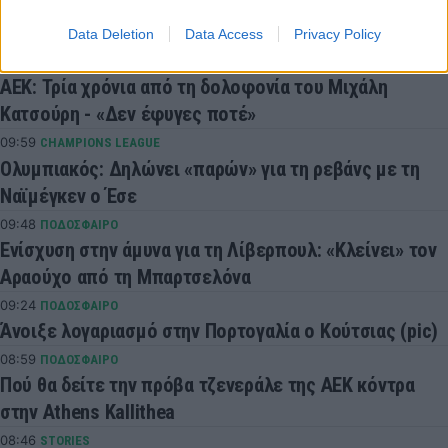
Ομάδα στο Περού έβγαλε φανέλα με... 1.000 χορηγούς!
(pic)
Data Deletion
Data Access
Privacy Policy
10:31
ΠΟΔΟΣΦΑΙΡΟ
ΑΕΚ: Τρία χρόνια από τη δολοφονία του Μιχάλη
Κατσούρη - «Δεν έφυγες ποτέ»
09:59
CHAMPIONS LEAGUE
Ολυμπιακός: Δηλώνει «παρών» για τη ρεβάνς με τη
Ναϊμέγκεν ο Έσε
09:48
ΠΟΔΟΣΦΑΙΡΟ
Ενίσχυση στην άμυνα για τη Λίβερπουλ: «Κλείνει» τον
Αραούχο από τη Μπαρτσελόνα
09:24
ΠΟΔΟΣΦΑΙΡΟ
Άνοιξε λογαριασμό στην Πορτογαλία ο Κούτσιας (pic)
08:59
ΠΟΔΟΣΦΑΙΡΟ
Πού θα δείτε την πρόβα τζενεράλε της ΑΕΚ κόντρα
στην Athens Kallithea
08:46
STORIES