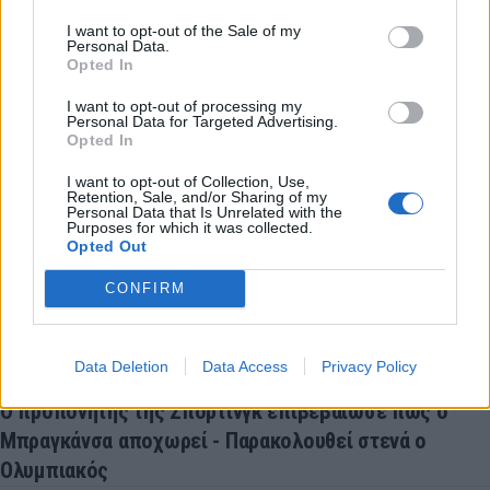
Ηλιόπουλος σε Πήλιο: «Είμαι αυτός που σε στήριξα
I want to opt-out of the Sale of my
Personal Data.
και σε πίστεψα από την πρώτη στιγμή» (vid)
Opted In
12:41
EUROLEAGUE
I want to opt-out of processing my
«Μπαμ» από το πουθενά: Στον Ερυθρό Αστέρα ο Νικ
Personal Data for Targeted Advertising.
Opted In
Βάιλερ-Μπαμπ
12:33
SUPER LEAGUE 2
I want to opt-out of Collection, Use,
Retention, Sale, and/or Sharing of my
Στην ΑΕΛ ο Άγγελος Τσιγγάρας
Personal Data that Is Unrelated with the
Purposes for which it was collected.
12:16
SUPER LEAGUE
Opted Out
ΑΕΚ: Ανανέωσε έως το 2030 ο Πήλιος
CONFIRM
12:10
ΠΟΔΟΣΦΑΙΡΟ
«Πόλεμος» στη FIFA: Προειδοποίηση για οργανωμένο
σχέδιο ανατροπής του Ινφαντίνο
Data Deletion
Data Access
Privacy Policy
12:00
SUPER LEAGUE
Ο προπονητής της Σπόρτινγκ επιβεβαίωσε πως ο
Μπραγκάνσα αποχωρεί - Παρακολουθεί στενά ο
Ολυμπιακός