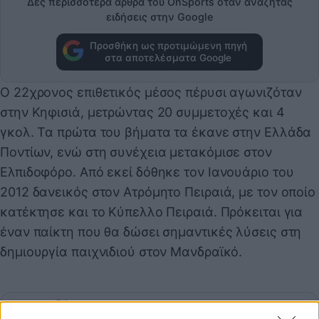
Δες περισσότερα άρθρα του OnSports όταν αναζητάς
ειδήσεις στην Google
Προσθήκη ως προτιμώμενη πηγή
στα αποτελέσματα Google
Ο 22χρονος επιθετικός μέσος πέρυσι αγωνιζόταν
στην Κηφισιά, μετρώντας 20 συμμετοχές και 4
γκολ. Τα πρώτα του βήματα τα έκανε στην Ελλάδα
Ποντίων, ενώ στη συνέχεια μετακόμισε στον
Ελπιδοφόρο. Από εκεί δόθηκε τον Ιανουάριο του
2012 δανεικός στον Ατρόμητο Πειραιά, με τον οποίο
κατέκτησε και το Κύπελλο Πειραιά. Πρόκειται για
έναν παίκτη που θα δώσει σημαντικές λύσεις στη
δημιουργία παιχνιδιού στον Μανδραϊκό.
Παιχνίδι από παντού στη Novibet με το