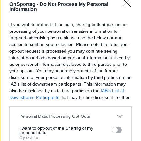
νέο Mobile App
OnSportsg -
Do Not Process My Personal
Information
If you wish to opt-out of the sale, sharing to third parties, or
processing of your personal or sensitive information for
targeted advertising by us, please use the below opt-out
section to confirm your selection. Please note that after your
Τριανταφυλλίδης Κυριάκος
Περάματος Ερμής
opt-out request is processed you may continue seeing
interest-based ads based on personal information utilized by
us or personal information disclosed to third parties prior to
COMMENTS
your opt-out. You may separately opt-out of the further
disclosure of your personal information by third parties on the
IAB’s list of downstream participants. This information may
also be disclosed by us to third parties on the
IAB’s List of
Συνδεθείτε για να σχολιάσετε
Downstream Participants
that may further disclose it to other
third parties.
Personal Data Processing Opt Outs
I want to opt-out of the Sharing of my
LATEST NEWS
personal data.
Opted In
12:51
SUPER LEAGUE