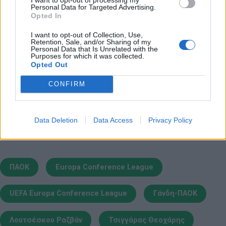
Personal Data for Targeted Advertising.
Μίντιλαντ είμαστε προετοιμασμένοι για όλα τα
Opted In
ενδεχόμενα».
I want to opt-out of Collection, Use,
Retention, Sale, and/or Sharing of my
Personal Data that Is Unrelated with the
Purposes for which it was collected.
Opted Out
Παιχνίδι από παντού στη Novibet με το
CONFIRM
νέο Mobile App
Data Deletion
Data Access
Privacy Policy
2
SHARES
ΠΑΟΚ
Europa Conference League
UEFA Europa Conference League
Γάνδη-ΠΑΟΚ
Λουτσέσκου Ραζβάν
Τσιγγάρας Θεοχάρης