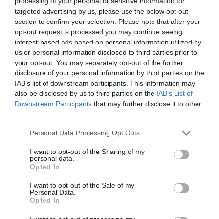
processing of your personal or sensitive information for
targeted advertising by us, please use the below opt-out
section to confirm your selection. Please note that after your
Αναλυτικά τα όσα είπε:
opt-out request is processed you may continue seeing
Για το αν περιμένει διαφορές σε σχέση με το ματς
interest-based ads based on personal information utilized by
της Τούμπας και αν σας είπε κάτι ιδιαίτερο ο
us or personal information disclosed to third parties prior to
your opt-out. You may separately opt-out of the further
προπονητής:
«Δεν υπάρχει κάτι διαφορετικό να
disclosure of your personal information by third parties on the
πούμε σε σχέση με το πρώτο παιχνίδι. Ο
IAB’s list of downstream participants. This information may
προπονητής δεν μας είπε κάτι καινούργιο, πιστεύω
also be disclosed by us to third parties on the
IAB’s List of
Downstream Participants
that may further disclose it to other
πως το αυριανό παιχνίδι δεν θα έχει πολλές
third parties.
διαφορές σε σχέση με το παιχνίδι της Τούμπας
Πάνω κάτω θα είναι το ίδιο παιχνίδι, δεν υπάρχει
Personal Data Processing Opt Outs
κάτι διαφορετικό. Ξέρουμε τη Γάνδη, και πάμε για
I want to opt-out of the Sharing of my
personal data.
να κερδίσουμε το παιχνίδι. Σίγουρα υπάρχουν
Opted In
απουσίες αλλά είμαστε έτοιμοι να διαχειριστούμε
I want to opt-out of the Sale of my
τις καταστάσεις που θα προκύψουν».
Personal Data.
Για το ενδεχόμενο να υπάρξει παράταση ή
Opted In
πέναλτι:
«Όπως δείξαμε στο παιχνίδι με την
I want to opt-out of processing my