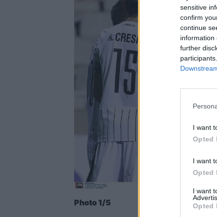
sensitive in
confirm you
continue se
information 
further disc
participants
Downstream 
Persona
I want t
Opted 
I want t
Opted 
I want 
Advertis
Photo 1/5
Opted 