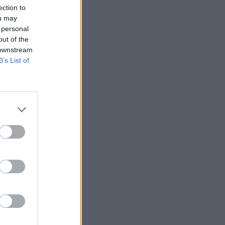
ection to
ou may
 personal
out of the
 downstream
B’s List of