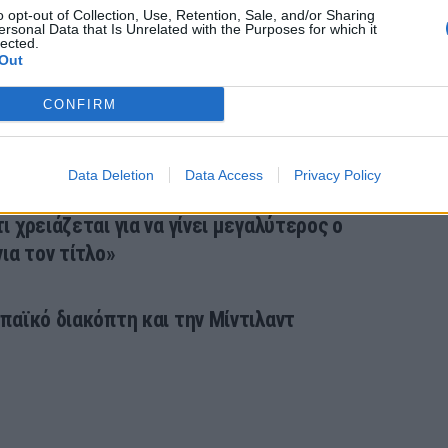
 Δανία (photos)
o opt-out of Collection, Use, Retention, Sale, and/or Sharing
ersonal Data that Is Unrelated with the Purposes for which it
lected.
Out
CONFIRM
 για τη δολοφονία του Άλκη – «Στυγνοί
η με τον ΠΑΟΚ»
Data Deletion
Data Access
Privacy Policy
 χρειάζεται για να γίνει μεγαλύτερος ο
ια τον τίτλο»
παϊκό διακόπτη και την Μίντιλαντ