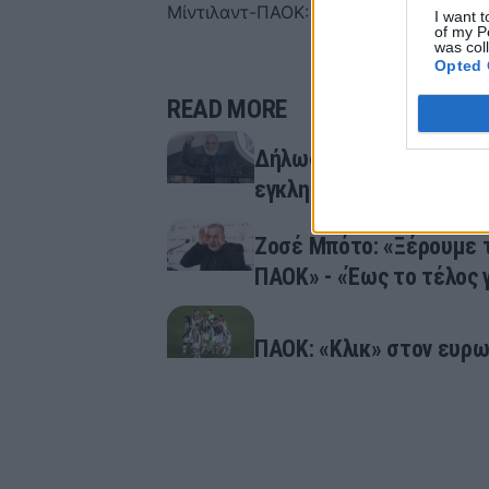
Μίντιλαντ-ΠΑΟΚ: Άγγλος διαιτητής στη
I want t
of my P
was col
Opted 
READ MORE
Δήλωση του Ιβάν Σαββίδη
εγκληματίες καμία σχέσ
Ζοσέ Μπότο: «Ξέρουμε τι
ΠΑΟΚ» - «Έως το τέλος γ
ΠΑΟΚ: «Κλικ» στον ευρω