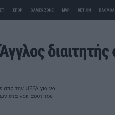
ΕΤ
ΣΠΟΡ
GAMES ΖΟΝΕ
MVP
BET ΟΝ
ΒΑΘΜΟΛ
Άγγλος διαιτητής 
 από την UEFA για να
δων στα νοκ άουτ του