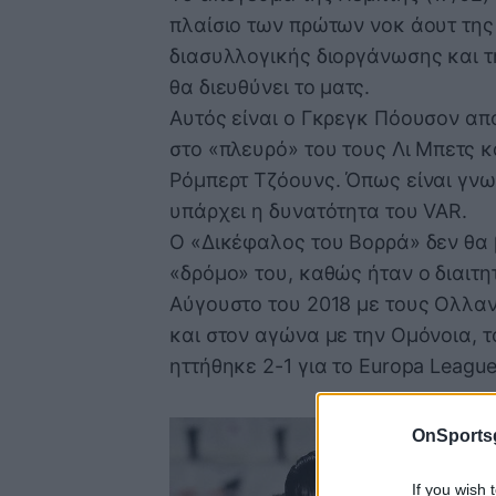
πλαίσιο των πρώτων νοκ άουτ της 
διασυλλογικής διοργάνωσης και τ
θα διευθύνει το ματς.
Αυτός είναι ο Γκρεγκ Πόουσον από
στο «πλευρό» του τους Λι Μπετς κα
Ρόμπερτ Τζόουνς. Όπως είναι γνω
υπάρχει η δυνατότητα του VAR.
Ο «Δικέφαλος του Βορρά» δεν θα 
«δρόμο» του, καθώς ήταν ο διαιτητ
Αύγουστο του 2018 με τους Ολλαν
και στον αγώνα με την Ομόνοια, 
ηττήθηκε 2-1 για το Europa League
OnSports
If you wish 