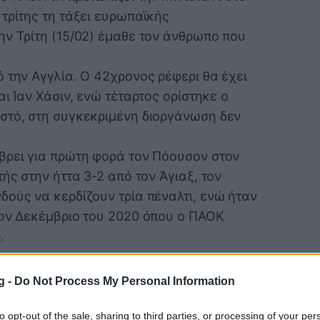
τρίτης τη τάξει ευρωπαϊκής
ην Τρίτη (15/02) έμαθε τον άνθρωπο που
 την Αγγλία. Ο 42χρονος ρέφερι θα έχει
ι Ίαν Χάσιν, ενώ τέταρτος ορίστηκε ο
στό, στη συγκεκριμένη διοργάνωση δεν
βρει για πρώτη φορά τον Πόουσον στον
ής στην ήττα 3-2 από τον Άγιαξ, τον
δούς να κερδίζουν τρία πέναλτι, ενώ ήταν
τον Δεκέμβριο του 2020 όπου ο ΠΑΟΚ
.
g -
Do Not Process My Personal Information
to opt-out of the sale, sharing to third parties, or processing of your per