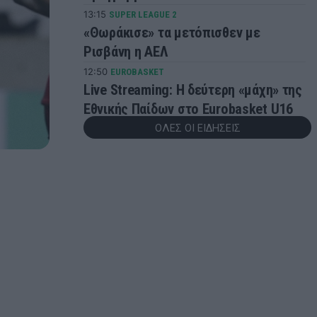
13:15
SUPER LEAGUE 2
«Θωράκισε» τα μετόπισθεν με
Ρισβάνη η ΑΕΛ
12:50
EUROBASKET
Live Streaming: Η δεύτερη «μάχη» της
Εθνικής Παίδων στο Eurobasket U16
κόντρα στο Ισραήλ
ΟΛΕΣ ΟΙ ΕΙΔΗΣΕΙΣ
12:33
ΠΟΔΟΣΦΑΙΡΟ
ΑΕΚ: Στη μνήμη των Μιχάλη Κατσούρη
και Κώστα Λιάκκα το φιλικό κόντρα
στην Athens Kallithea
12:29
NBA
ΝΒΑ: Ανακοινώθηκε η αιτία θανάτου
του Μπράντον Κλαρκ
12:02
ΠΟΔΟΣΦΑΙΡΟ
Το αμύθητο συμβόλαιο του Σαλάχ με