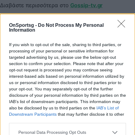
Διαβάστε περισσότερα στο
Gossip-tv.gr
OnSportsg -
Do Not Process My Personal
Παιχνίδι από παντού στη Novibet με το
Information
νέο Mobile App
If you wish to opt-out of the sale, sharing to third parties, or
processing of your personal or sensitive information for
targeted advertising by us, please use the below opt-out
section to confirm your selection. Please note that after your
opt-out request is processed you may continue seeing
interest-based ads based on personal information utilized by
Survivor
us or personal information disclosed to third parties prior to
your opt-out. You may separately opt-out of the further
disclosure of your personal information by third parties on the
COMMENTS
IAB’s list of downstream participants. This information may
also be disclosed by us to third parties on the
IAB’s List of
Downstream Participants
that may further disclose it to other
third parties.
Συνδεθείτε για να σχολιάσετε
Personal Data Processing Opt Outs