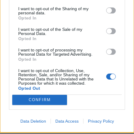
I want to opt-out of the Sharing of my
personal data.
Opted In
LATEST NEWS
I want to opt-out of the Sale of my
13:59
OPINION
Personal Data.
Opted In
Η ΑΕΚ δεν τα έχει λύσει όλα, αλλά είναι έτοιμη για τα
πρώτα μεγάλα παιχνίδια
I want to opt-out of processing my
Personal Data for Targeted Advertising.
13:31
CONFERENCE LEAGUE
Opted In
Παναθηναϊκός: Επέστρεψε στις προπονήσεις ο Τετέι -
I want to opt-out of Collection, Use,
«Τρέχει» για ΤΣΣΚΑ 1948
Retention, Sale, and/or Sharing of my
Personal Data that Is Unrelated with the
13:27
SUPER LEAGUE
Purposes for which it was collected.
Opted Out
«Έκλεισε» Ούρε η Σεβίλλη - Στρέφεται σε άλλες
λύσεις ο ΠΑΟΚ
CONFIRM
13:05
EUROLEAGUE
Επίσημο: Παίκτης της Μακάμπι Τελ Αβίβ ο Κίτον
Γουάλας
Data Deletion
Data Access
Privacy Policy
12:51
SUPER LEAGUE