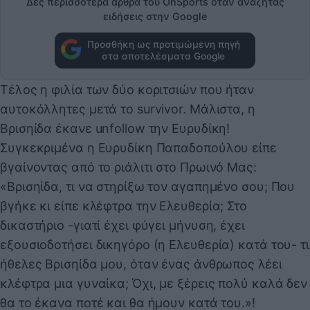
Δες περισσότερα άρθρα του OnSports όταν αναζητάς
ειδήσεις στην Google
Προσθήκη ως προτιμώμενη πηγή
στα αποτελέσματα Google
Τέλος η φιλία των δύο κοριτσιών που ήταν
αυτοκόλλητες μετά το survivor. Μάλιστα, η
Βρισηίδα έκανε unfollow την Ευρυδίκη!
Συγκεκριμένα η Ευρυδίκη Παπαδοπούλου είπε
βγαίνοντας από το ριάλιτι στο Πρωινό Μας:
«Βρισηίδα, τι να στηρίξω τον αγαπημένο σου; Που
βγήκε κι είπε κλέφτρα την Ελευθερία; Στο
δικαστήριο -γιατί έχει φύγει μήνυση, έχει
εξουσιοδοτήσει δικηγόρο (η Ελευθερία) κατά του- τι
ήθελες Βρισηίδα μου, όταν ένας άνθρωπος λέει
κλέφτρα μια γυναίκα; Όχι, με ξέρεις πολύ καλά δεν
θα το έκανα ποτέ και θα ήμουν κατά του.»!