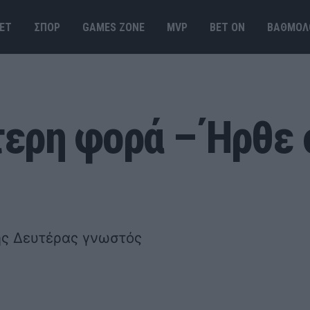
ΕΤ
ΣΠΟΡ
GAMES ΖΟΝΕ
MVP
BET ΟΝ
ΒΑΘΜΟΛ
ερη φορά – Ήρθε 
ης Δευτέρας γνωστός