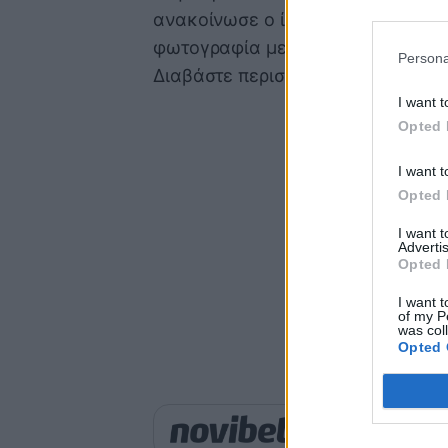
ανακοίνωσε ο ίδιος στα μέσα κοι
φωτογραφία με το χεράκι του νεο
Persona
Διαβάστε περισσότερα στο
Blogs.g
I want t
Opted 
I want t
Opted 
I want 
Advertis
Opted 
I want t
of my P
was col
Opted 
Παιχνίδι από παντού σ