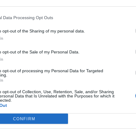
νωνικής δικτύωσης καθώς ανέβασε μια
γέννητου.
l Data Processing Opt Outs
ossip-tv.gr
o opt-out of the Sharing of my personal data.
In
o opt-out of the Sale of my Personal Data.
In
to opt-out of processing my Personal Data for Targeted
ing.
In
o opt-out of Collection, Use, Retention, Sale, and/or Sharing
ersonal Data that Is Unrelated with the Purposes for which it
lected.
Out
CONFIRM
τη Novibet με το νέο Mobile App