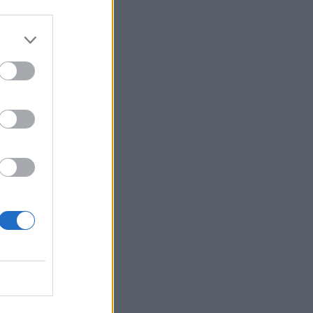
ΠΑΟΚ: Στη Θεσσαλονίκη και ο Μουρ -
«'Εμεινα για να διεκδικήσουμε
τίτλους»
13:05
ΜΠΑΣΚΕΤ
Μπλόκο στο ΣΕΦ από το Ελεγκτικό
Συνέδριο: Ακύρωσε τον διαγωνισμό
και όρισε νέο για τις 10 Σεπτέμβρη
12:51
MVP
Brock Lesnar: Now the Beast can
finally rest..
12:25
ΠΟΔΟΣΦΑΙΡΟ
Αλλάζει το στάτους του Φώτη
Ιωαννίδη στη Σπόρτινγκ - Ο καυγάς
που ανέτρεψε τα δεδομένα
12:05
ΠΟΔΟΣΦΑΙΡΟ
ΑΕΚ - ΟΦΗ: Ολοταχώς προς sold out ο
τελικός του Super Cup - Πόσα