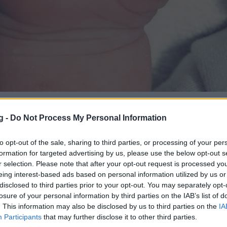
g -
Do Not Process My Personal Information
BOOKMARK
ΣΧΟΛΙΑΣΕ
to opt-out of the sale, sharing to third parties, or processing of your per
formation for targeted advertising by us, please use the below opt-out s
ports όταν αναζητάς ειδήσεις στην Google
r selection. Please note that after your opt-out request is processed y
eing interest-based ads based on personal information utilized by us or
 ως προτιμώμενη πηγή
ποτελέσματα Google
disclosed to third parties prior to your opt-out. You may separately opt-
losure of your personal information by third parties on the IAB’s list of
. This information may also be disclosed by us to third parties on the
IA
ωστος αθλητής, ο οποίος πλέον κρατάει
Participants
that may further disclose it to other third parties.
παιδάκι του. Το χαρμόσυνο γεγονός το