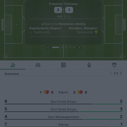
Ο Αγώνας Τελείωσε
:
2
1
ΗΜΙ
0
:
0
Μέτρ
Και
Διαιτητής
Panchishin, Dmitriy
Ουραζμπατίν, Ράφαελ
Πέκοβιτς, Μιλοράντ
Προπονητής
Προπονητής
1
/
4
Στατιστικά
1
0
3
0
Κάρτες
6
2
Σουτ Εντός Στόχου
5
3
Σουτ Εκτός Στόχου
4
2
Σουτ Μπλοκαρίστηκαν
7
1
Κόρνερ