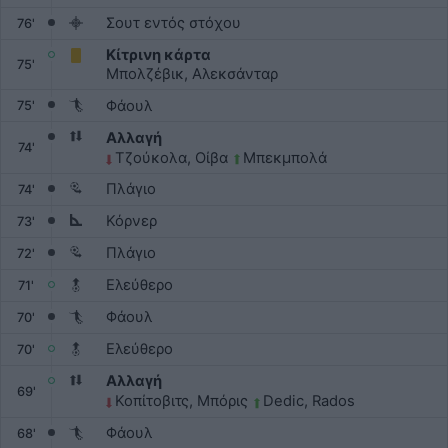
Σουτ εντός στόχου
76'
Κίτρινη κάρτα
75'
Μπολζέβικ, Αλεκσάνταρ
Φάουλ
75'
Αλλαγή
74'
Τζούκολα, Οίβα
Μπεκμπολά
Πλάγιο
74'
Κόρνερ
73'
Πλάγιο
72'
Ελεύθερο
71'
Φάουλ
70'
Ελεύθερο
70'
Αλλαγή
69'
Κοπίτοβιτς, Μπόρις
Dedic, Rados
Φάουλ
68'