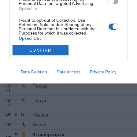
Personal Data for Targeted Advertising.
Πλάγιο
46'
Opted In
Αλλαγή
I want to opt-out of Collection, Use,
Κασαμπουλά, Ντάμιρ
46'
Retention, Sale, and/or Sharing of my
Personal Data that Is Unrelated with the
Τουγιακμπάεφ, Αζαμάτ
Purposes for which it was collected.
Opted Out
Αλλαγή
46'
Ταπάλοφ
Έντμιλσον
CONFIRM
Αλλαγή
Μαρτίνοβιτς, Αλεκσάντρ
46'
Σιρομπόκοφ, Αλεξάντρ
Data Deletion
Data Access
Privacy Policy
1ο ημίχρονο
‎0:0‎
Πλάγιο
45
'
+
1
Πλάγιο
45
'
+
1
Κόρνερ
45'
Φάουλ
44'
Κίτρινη κάρτα