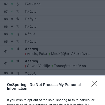
Ελεύθερο
67'
Πλάγιο
67'
Πλάγιο
66'
Πλάγιο
66'
Φάουλ
66'
Πλάγιο
65'
Αλλαγή
61'
Anicic, Petar
Μπολζέβικ, Αλεκσάνταρ
Αλλαγή
61'
Cavor, Vasilije
Τόσκοβιτς, Μπάλσα
Φάουλ
60'
Απόκρουση τερματοφύλακα
59'
OnSportsg -
Do Not Process My Personal
Σουτ εντός στόχου
Information
59'
Φάουλ
58'
If you wish to opt-out of the sale, sharing to third parties, or
Πλάγιο
57'
processing of your personal or sensitive information for