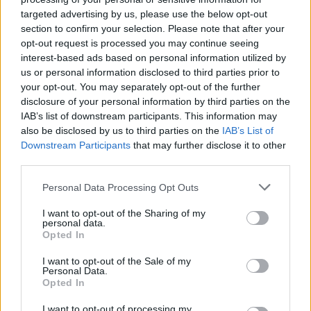
targeted advertising by us, please use the below opt-out
Πλάγιο
55'
section to confirm your selection. Please note that after your
Φάουλ
55'
opt-out request is processed you may continue seeing
interest-based ads based on personal information utilized by
Ελεύθερο
54'
us or personal information disclosed to third parties prior to
Σουτ εκτός στόχου
54'
your opt-out. You may separately opt-out of the further
disclosure of your personal information by third parties on the
Φάουλ
53'
IAB’s list of downstream participants. This information may
Φάουλ
52'
also be disclosed by us to third parties on the
IAB’s List of
Downstream Participants
that may further disclose it to other
Ελεύθερο
51'
third parties.
Σουτ εκτός στόχου
51'
Personal Data Processing Opt Outs
Κόρνερ
49'
I want to opt-out of the Sharing of my
Πλάγιο
49'
personal data.
Opted In
Πλάγιο
49'
Απόκρουση τερματοφύλακα
I want to opt-out of the Sale of my
47'
Personal Data.
Opted In
Σουτ εντός στόχου
47'
Πλάγιο
47'
I want to opt-out of processing my