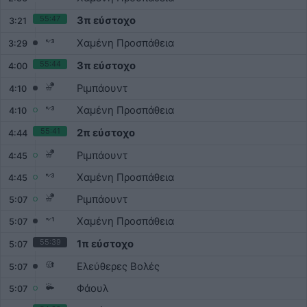
55:47
3π εύστοχο
3:21
Χαμένη Προσπάθεια
3:29
55:44
3π εύστοχο
4:00
Ριμπάουντ
4:10
Χαμένη Προσπάθεια
4:10
55:41
2π εύστοχο
4:44
Ριμπάουντ
4:45
Χαμένη Προσπάθεια
4:45
Ριμπάουντ
5:07
Χαμένη Προσπάθεια
5:07
55:39
1π εύστοχο
5:07
Ελεύθερες Βολές
5:07
Φάουλ
5:07