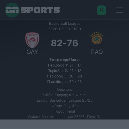
Basketball League
2026-06-03 21:00
82
-
76
ΟΛΥ
ΠΑΟ
Σκορ περιόδων:
Περίοδος 1: 21 - 17
Περίοδος 2: 21 - 13
Περίοδος 3: 20 - 28
Περίοδος 4: 20 - 18
Οριστικό
Στάδιο Ειρήνης και Φιλίας
Σεζόν: Basketball League 25/26
Φάση: Playoffs
Γύρος: Final
Όμιλοι: Basketball League 25/26, Playoffs