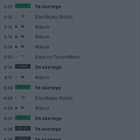
71:69
1π εύστοχο
5:12
Ελεύθερες Βολές
5:12
Φάουλ
5:12
Φάουλ
5:13
Φάουλ
5:14
Χαμένη Προσπάθεια
5:50
71:68
2π εύστοχο
6:14
Φάουλ
6:17
69:68
1π εύστοχο
6:29
Ελεύθερες Βολές
6:29
Φάουλ
6:29
69:67
2π εύστοχο
6:31
69:65
1π εύστοχο
6:36
68:65
1π εύστοχο
6:36