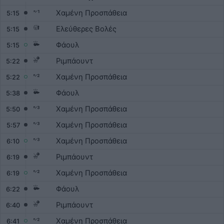
Χαμένη Προσπάθεια
5:15
Ελεύθερες Βολές
5:15
Φάουλ
5:15
Ριμπάουντ
5:22
Χαμένη Προσπάθεια
5:22
Φάουλ
5:38
Χαμένη Προσπάθεια
5:50
Χαμένη Προσπάθεια
5:57
Χαμένη Προσπάθεια
6:10
Ριμπάουντ
6:19
Χαμένη Προσπάθεια
6:19
Φάουλ
6:22
Ριμπάουντ
6:40
Χαμένη Προσπάθεια
6:41