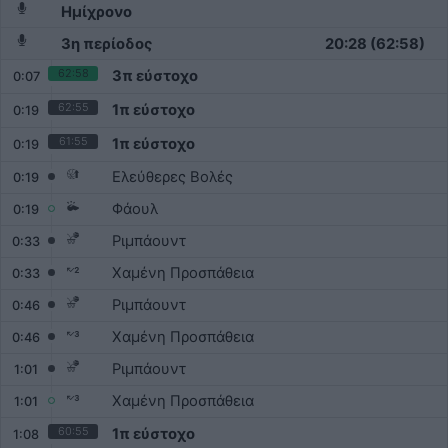
Ημίχρονο
3η περίοδος
‎20:28 (62:58)‎
62:58
3π εύστοχο
0:07
62:55
1π εύστοχο
0:19
61:55
1π εύστοχο
0:19
Ελεύθερες Βολές
0:19
Φάουλ
0:19
Ριμπάουντ
0:33
Χαμένη Προσπάθεια
0:33
Ριμπάουντ
0:46
Χαμένη Προσπάθεια
0:46
Ριμπάουντ
1:01
Χαμένη Προσπάθεια
1:01
60:55
1π εύστοχο
1:08