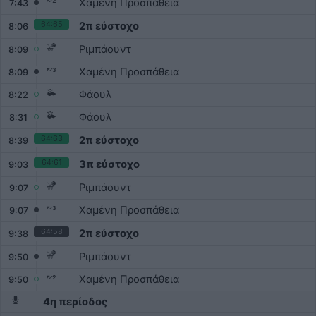
Χαμένη Προσπάθεια
7:43
64:65
2π εύστοχο
8:06
Ριμπάουντ
8:09
Χαμένη Προσπάθεια
8:09
Φάουλ
8:22
Φάουλ
8:31
64:63
2π εύστοχο
8:39
64:61
3π εύστοχο
9:03
Ριμπάουντ
9:07
Χαμένη Προσπάθεια
9:07
64:58
2π εύστοχο
9:38
Ριμπάουντ
9:50
Χαμένη Προσπάθεια
9:50
4η περίοδος