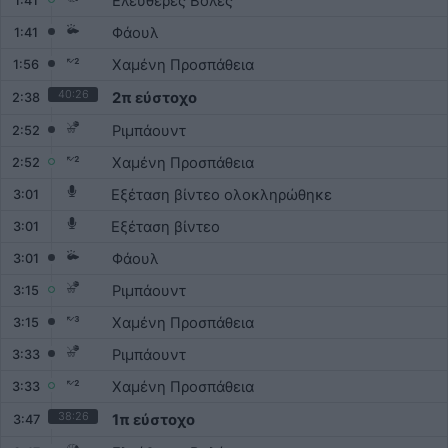
Ελεύθερες Βολές
1:41
Φάουλ
1:41
Χαμένη Προσπάθεια
1:56
40:26
2π εύστοχο
2:38
Ριμπάουντ
2:52
Χαμένη Προσπάθεια
2:52
Εξέταση βίντεο ολοκληρώθηκε
3:01
Εξέταση βίντεο
3:01
Φάουλ
3:01
Ριμπάουντ
3:15
Χαμένη Προσπάθεια
3:15
Ριμπάουντ
3:33
Χαμένη Προσπάθεια
3:33
38:26
1π εύστοχο
3:47