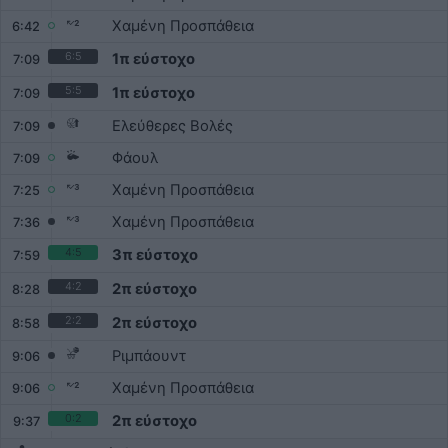
Χαμένη Προσπάθεια
6:42
6:5
1π εύστοχο
7:09
5:5
1π εύστοχο
7:09
Ελεύθερες Βολές
7:09
Φάουλ
7:09
Χαμένη Προσπάθεια
7:25
Χαμένη Προσπάθεια
7:36
4:5
3π εύστοχο
7:59
4:2
2π εύστοχο
8:28
2:2
2π εύστοχο
8:58
Ριμπάουντ
9:06
Χαμένη Προσπάθεια
9:06
0:2
2π εύστοχο
9:37