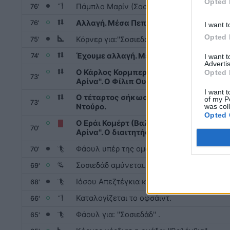
Opted 
Πάμπλο Μαρίν (Σοσιεδάδ) είναι σε θέση οφ
76'
Αλλαγή. Μέσα Πεπελού , έξω ο Ντιέγο Ν
76'
I want t
Opted 
Κόρνερ για:''Σοσιεδάδ''.
75'
Έχουμε αλλαγή. Μέσα ο Λάργκι Ραμαζάνι
74'
I want 
Advertis
Ο Κάρλος Κορμπεράν κάνει την δεύτερη α
Opted 
73'
Αρίνα''. Ο Φίλιπ Ουγκρινίκ αποχωρεί. Την
I want t
Ο τέταρτος σήκωσε το ταμπελάκι. Αλλαγ
of my P
73'
was col
Ντούρο.
Opted 
Ο Εράι Κομέρτ (Βαλένθια) επέδειξε αντι
70'
Αρίνα''. Ο διαιτητής δεν έχει άλλη επιλο
Φάουλ υπέρ της ομάδας: ''Σοσιεδάδ''.
70'
Σοσιεδάδ αμύνεται. Η ομάδα: ''Βαλένθια'' έ
69'
Ιόσου Απεζτέγκια καταλογίζει φάουλ υπέρ: 
68'
Καταλογίζεται το οφσάιντ.
66'
Φάουλ για: ''Σοσιεδάδ'' .
65'