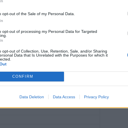
In
σάιντ.
ογκερόλ.
o opt-out of the Sale of my Personal Data.
In
, έξω ο Λούις Ριόχα.
to opt-out of processing my Personal Data for Targeted
ing.
λλάγη της ομάδας του στο στάδιο: ''Ριλ
In
 θέση του θα πάρει ο Τιέρι Κορέια.
o opt-out of Collection, Use, Retention, Sale, and/or Sharing
ή, μέσα ο Σαντικ Ομάρ, έξω ο Χούγκο
ersonal Data that Is Unrelated with the Purposes for which it
lected.
Out
αθλητική συμπεριφορά στο στάδιο: ''Ριλ
γή από το να του δείξει την κόκκινη κάρτα.
CONFIRM
χει κερδίσει το πλάγιο.
Data Deletion
Data Access
Privacy Policy
''Σοσιεδάδ''.