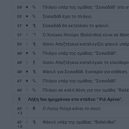
Πλάγιο υπέρ της ομάδας: ''Σοσιεδάδ'' στο στά
56'
Σοσιεδάδ έχει το πλάγιο.
55'
Σοσιεδάδ θα εκτελέσει το φάουλ.
51'
Ο Χούγκο Ντούρο (Βαλένθια) είναι σε θέσ
51'
Ιόσου Απεζτέγκια καταλογίζει φάουλ υπέρ: 
50'
Πλάγιο υπέρ της ομάδας: ''Σοσιεδάδ''.
49'
Ιόσου Απεζτέγκια καταλόγισε το ελεύθερο
49'
Φάουλ για Σοσιεδάδ. Ευκαιρία για επίθεση.
48'
Πλάγιο υπέρ της ομάδας: ''Σοσιεδάδ''.
47'
Πλάγιο σε καλή θέση για την ομάδα: ''Βαλέν
46'
Λήξη 1ου ημιχρόνου στο στάδιο: '' Ριλ Αρίνα''.
Ο Λούις Ριόχα κάνει το σουτ.
45
'
+
3
Φάουλ υπέρ της ομάδας: ''Βαλένθια''.
45
'
+
3