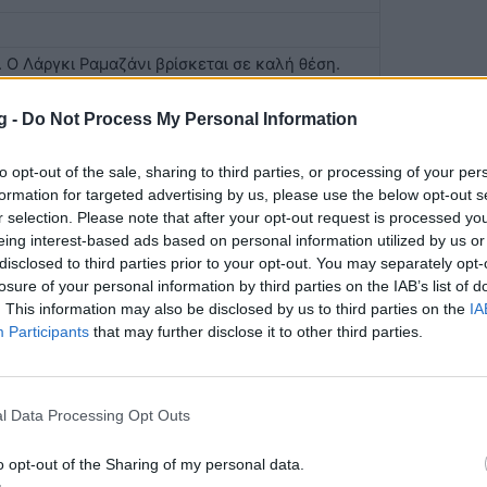
 Ο Λάργκι Ραμαζάνι βρίσκεται σε καλή θέση.
εγάλη περιοχή.
g -
Do Not Process My Personal Information
όντο, έξω:Αρίτζ Ελουστόντο.
to opt-out of the sale, sharing to third parties, or processing of your per
ζ, έξω:Ουνάι Νιούνιεζ.
formation for targeted advertising by us, please use the below opt-out s
r selection. Please note that after your opt-out request is processed y
eing interest-based ads based on personal information utilized by us or
disclosed to third parties prior to your opt-out. You may separately opt-
losure of your personal information by third parties on the IAB’s list of
. This information may also be disclosed by us to third parties on the
IA
Participants
that may further disclose it to other third parties.
θέση.
ο Ορί Όσκαρσον.
l Data Processing Opt Outs
o opt-out of the Sharing of my personal data.
 το κερδισμένο πλάγιο.