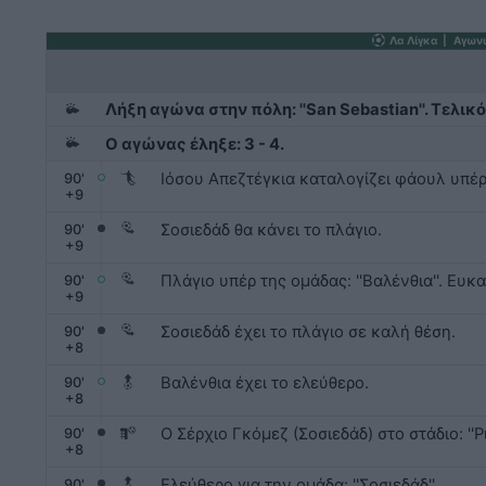
Λα Λίγκα
|
Αγωνι
Λήξη αγώνα στην πόλη: ''San Sebastian''. Τελικό
Ο αγώνας έληξε: 3 - 4.
Ιόσου Απεζτέγκια καταλογίζει φάουλ υπέρ: '
90
'
+
9
Σοσιεδάδ θα κάνει το πλάγιο.
90
'
+
9
Πλάγιο υπέρ της ομάδας: ''Βαλένθια''. Ευκα
90
'
+
9
Σοσιεδάδ έχει το πλάγιο σε καλή θέση.
90
'
+
8
Βαλένθια έχει το ελεύθερο.
90
'
+
8
Ο Σέρχιο Γκόμεζ (Σοσιεδάδ) στο στάδιο: ''Ρ
90
'
+
8
Ελεύθερο για την ομάδα: ''Σοσιεδάδ''.
90
'