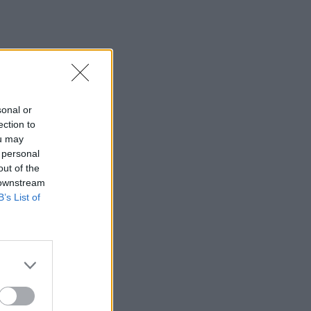
sonal or
ection to
ou may
 personal
out of the
 downstream
B’s List of