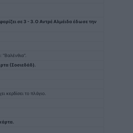
φαρίζει σε 3 - 3. Ο Αντρέ Αλμέιδα έδωσε την
''Βαλένθια''.
άρτα (Σοσιεδάδ).
χει κερδίσει το πλάγιο.
 κάρτα.