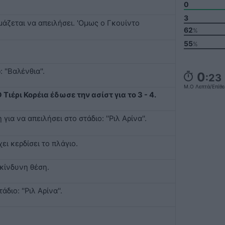
0
3
οιμάζεται να απειλήσει. 'Ομως ο Γκουίντο
62
%
55
%
''Βαλένθια''.
0
:23
Μ.ο Λεπτά/επίθ
Τιέρι Κορέια έδωσε την ασίστ για το 3 - 4.
ια να απειλήσει στο στάδιο: ''Ριλ Αρίνα''.
χει κερδίσει το πλάγιο.
ικίνδυνη θέση.
διο: ''Ριλ Αρίνα''.