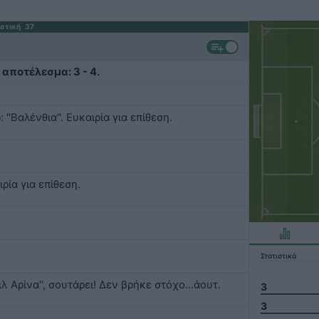
στική
37
 αποτέλεσμα: 3 - 4.
'Βαλένθια''. Ευκαιρία για επίθεση.
ιρία για επίθεση.
Στατιστικά
ιλ Αρίνα'', σουτάρει! Δεν βρήκε στόχο...άουτ.
3
3