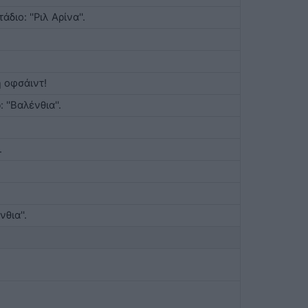
διο: ''Ριλ Αρίνα''.
η οφσάιντ!
''Βαλένθια''.
.
θια''.