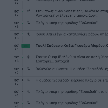
+
7
Στην πόλη: ''San Sebastian'', Βαλένθια ετ
90
'
+
7
Ροντρίγκεζ στέλνει την μπάλα άουτ.
Πλάγιο υπέρ της ομάδας: ''Βαλένθια''.
90
'
+
6
Ιόσου Απεζτέγκια καταλογίζει φάουλ υπέρ: 
90
'
+
6
Γκολ! Σκόρερ ο Χαβιέ Γκουέρα Μορένο. Ο 
90
'
3:4
+
4
Σαντικ Ομάρ (Βαλένθια) είναι σε καλή θέση γ
90
'
+
3
Σουτάρει... αστοχεί!
Βαλένθια αμύνεται. Η ομάδα: ''Σοσιεδάδ'' έ
90
'
+
2
H ομάδα: ''Σοσιεδάδ'' κέρδισε πλάγιο σε επ
90
'
+
2
Πλάγιο υπέρ της ομάδας: ''Σοσιεδάδ'' στο στά
90
'
+
1
Πλάγιο υπέρ της ομάδας: ''Βαλένθια''.
90
'
+
1