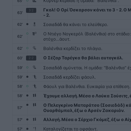
Kόρνερ κέρδισε η ομάδα: ''Βαλένθια''.
65'
Γκολ! Ο Ορί Όσκαρσον κάνει το 3 - 2. Ο
3:2
63'
- 2.
Σοσιεδάδ θα κάνει το ελεύθερο.
62'
Ο Ντιέγο Νογκερόλ (Βαλένθια) στο στάδιο: '
62'
στόχο...άουτ.
Βαλένθια κερδίζει το πλάγιο.
62'
Ο Σέζαρ Ταρέγκα θα βάλει αυτογκόλ.
60'
2:2
Σοσιεδάδ αμύνεται. Η ομάδα: ''Βαλένθια'' έ
59'
Σοσιεδάδ κερδίζει φάουλ.
59'
Φάουλ για Βαλένθια. Ευκαιρία για επίθεση.
58'
Έχουμε αλλαγή. Μέσα ο Λούκα Σούσιτς, 
58'
Ο Πελεγκρίνο Ματαράτσο (Σοσιεδάδ) κά
57'
Ουαρθάμπαλ, έξω ο Αρσέν Ζακαριάν.
Αλλαγή. Μέσα ο Σέρχιο Γκόμεζ, έξω ο Αί
57'
Καταλογίζεται το οφσάιντ.
57'