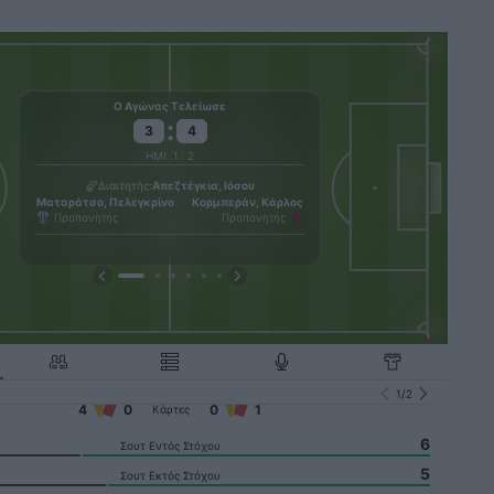
Γ
Ο Αγώνας Τελείωσε
:
3
4
ΗΜΙ
1
:
2
Μέτριες
Ριλ
Καιρός
Σαν Σ
Διαιτητής
Απεζτέγκια, Ιόσου
Ματαράτσο, Πελεγκρίνο
Κορμπεράν, Κάρλος
32000
Προπονητής
Προπονητής
Χωρητικότητα
1
/
2
4
0
0
1
Κάρτες
6
Σουτ Εντός Στόχου
5
Σουτ Εκτός Στόχου