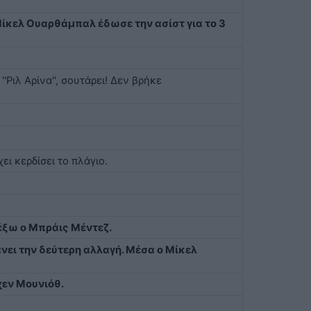
 Μίκελ Ουαρθάμπαλ έδωσε την ασίστ για το 3
'Ριλ Αρίνα'', σουτάρει! Δεν βρήκε
χει κερδίσει το πλάγιο.
έξω ο Μπράις Μέντεζ.
νει την δεύτερη αλλαγή. Μέσα ο Μίκελ
χεν Μουνιόθ.