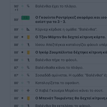
Βαλένθια έχει το πλάγιο.
90
'
+
1
Ο Γκουίντο Ροντρίγκεζ σκοράρει και ισο
3:3
89'
ασίστ για το 3 - 3.
Kόρνερ κέρδισε η ομάδα: ''Βαλένθια''.
89'
Ο Τζον Μάρτιν θα δεχτεί κίτρινη κάρτα.
88'
Ιόσου Απεζτέγκια καταλογίζει φάουλ υπέρ: 
88'
Ο Ιγκόρ Ζουμπέλντια δέχτηκε κίτρινη κ
88'
Βαλένθια πήρε το φάουλ.
88'
Βαλένθιαθα κάνει το πλάγιο.
87'
Σοσιεδάδ αμύνεται. Η ομάδα: ''Βαλένθια'' έ
87'
Καταλογίζεται το οφσάιντ.
86'
Ο Χαβιέ Γκουέρα Μορένο κάνει το σουτ.
86'
Ο Μπενάτ Τουριέντες θα δεχτεί κίτρινη
86'
Βαλένθια θα εκτελέσει το φάουλ.
86'