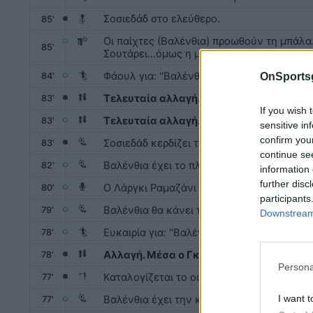
Σοσιεδάδ στο ελεύθερο.
85'
Οι παίχτες (Βαλένθια) προωθούν τη μπάλα.
85'
Σουτάρει...όμως η μπάλα καταλήγει άουτ.
Φάουλ για: ''Βαλένθια'' λίγο έξω από τη μ
OnSports
84'
Τελευταία αλλαγή. Μέσα ο Αρίτζ Ελουστ
83'
If you wish 
Τελευταία αλλαγή. Μέσα ο Ουνάι Νιούνιε
83'
sensitive in
confirm you
Σοσιεδάδ κερδίζει το πλάγιο.
83'
continue se
Βαλένθια έχει το πλάγιο σε καλή θέση.
82'
information 
further disc
Ο Λάργκι Ραμαζάνι κάνει το σουτ.
80'
participants
Βαλένθια θα κάνει το πλάγιο.
79'
Downstream 
Ευκαιρία για: ''Βαλένθια''. Φάουλ σε καλή 
78'
Αλλαγή. Μέσα ο Γκονσάλο Γκεδές, έξω 
78'
Persona
Καταλογίζεται το οφσάιντ.
77'
I want t
Βαλένθια έχει την κατοχή μπάλας με αυτό
77'