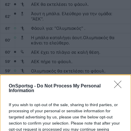
ΑΕΚ θα εκτελέσει το φάουλ.
62'
Άουτ η μπάλα. Ελεύθερο για την ομάδα:
62'
''ΑΕΚ''.
Φάουλ για: ''Ολυμπιακός'' .
61'
Η μπάλα καταλήγει άουτ.Ολυμπιακός θα
60'
κάνει το ελεύθερο.
ΑΕΚ έχει το πλάγιο σε καλή θέση.
60'
ΑΕΚ πήρε το φάουλ.
59'
Ολυμπιακός θα εκτελέσει το φάουλ.
59'
ΑΕΚ θα εκτελέσει το φάουλ.
58'
OnSportsg -
Do Not Process My Personal
Ολυμπιακός θα κάνει το πλάγιο.
58'
Information
Πλάγιο υπέρ της ομάδας: ''Ολυμπιακός'' στο
57'
στάδιο: ''OPAP Arena''.
If you wish to opt-out of the sale, sharing to third parties, or
processing of your personal or sensitive information for
Έχουμε αλλαγή. Μέσα ο Σαντιάγκο Έσε,
56'
targeted advertising by us, please use the below opt-out
έξω ο Ντάνι Γκαρσία.
section to confirm your selection. Please note that after your
Αλλαγή. Μέσα ο Ζέλσον Μαρτίνς, έξω ο
opt-out request is processed you may continue seeing
56'