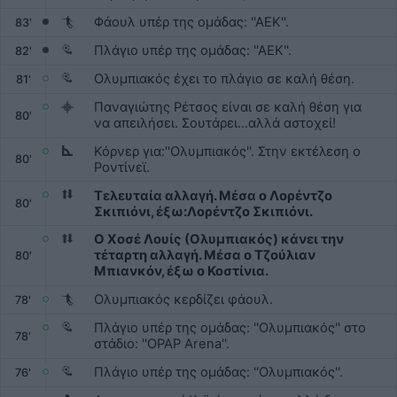
Φάουλ υπέρ της ομάδας: ''ΑΕΚ''.
83'
Πλάγιο υπέρ της ομάδας: ''ΑΕΚ''.
82'
Ολυμπιακός έχει το πλάγιο σε καλή θέση.
81'
Παναγιώτης Ρέτσος είναι σε καλή θέση για
80'
να απειλήσει. Σουτάρει...αλλά αστοχεί!
Κόρνερ για:''Ολυμπιακός''. Στην εκτέλεση ο
80'
Ροντίνεϊ.
Τελευταία αλλαγή. Μέσα ο Λορέντζο
80'
Σκιπιόνι, έξω:Λορέντζο Σκιπιόνι.
Ο Χοσέ Λουίς (Ολυμπιακός) κάνει την
τέταρτη αλλαγή. Μέσα ο Τζούλιαν
80'
Μπιανκόν, έξω ο Κοστίνια.
Ολυμπιακός κερδίζει φάουλ.
78'
Πλάγιο υπέρ της ομάδας: ''Ολυμπιακός'' στο
78'
στάδιο: ''OPAP Arena''.
Πλάγιο υπέρ της ομάδας: ''Ολυμπιακός''.
76'