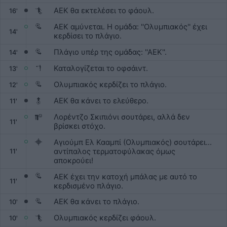
ΑΕΚ θα εκτελέσει το φάουλ.
16'
ΑΕΚ αμύνεται. Η ομάδα: ''Ολυμπιακός'' έχει
14'
κερδίσει το πλάγιο.
Πλάγιο υπέρ της ομάδας: ''ΑΕΚ''.
14'
Καταλογίζεται το οφσάιντ.
13'
Ολυμπιακός κερδίζει το πλάγιο.
12'
ΑΕΚ θα κάνει το ελεύθερο.
11'
Λορέντζο Σκιπιόνι σουτάρει, αλλά δεν
11'
βρίσκει στόχο.
Αγιούμπ Ελ Κααμπί (Ολυμπιακός) σουτάρει...
αντίπαλος τερματοφύλακας όμως
11'
αποκρούει!
ΑΕΚ έχει την κατοχή μπάλας με αυτό το
11'
κερδισμένο πλάγιο.
ΑΕΚ θα κάνει το πλάγιο.
10'
Ολυμπιακός κερδίζει φάουλ.
10'