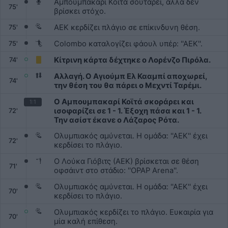
Αμπουμπακαρί Κοϊτά σουτάρει, αλλά δεν
75'
βρίσκει στόχο.
ΑΕΚ κερδίζει πλάγιο σε επίκινδυνη θέση.
75'
Colombo καταλογίζει φάουλ υπέρ: ''ΑΕΚ''.
75'
Κίτρινη κάρτα δέχτηκε ο Λορένζο Πιρόλα.
74'
Αλλαγή. Ο Αγιούμπ Ελ Κααμπί αποχωρεί,
74'
την θέση του θα πάρει ο Μεχντί Ταρέμι.
Ο Αμπουμπακαρί Κοϊτά σκοράρει και
1:1
ισοφαρίζει σε 1 - 1. Έξοχη πάσα και 1 - 1.
72'
Την ασίστ έκανε ο Λάζαρος Ρότα.
Ολυμπιακός αμύνεται. Η ομάδα: ''ΑΕΚ'' έχει
72'
κερδίσει το πλάγιο.
Ο Λούκα Γιόβιτς (ΑΕΚ) βρίσκεται σε θέση
71'
οφσάιντ στο στάδιο: ''OPAP Arena''.
Ολυμπιακός αμύνεται. Η ομάδα: ''ΑΕΚ'' έχει
70'
κερδίσει το πλάγιο.
Ολυμπιακός κερδίζει το πλάγιο. Ευκαιρία για
70'
μία καλή επίθεση.