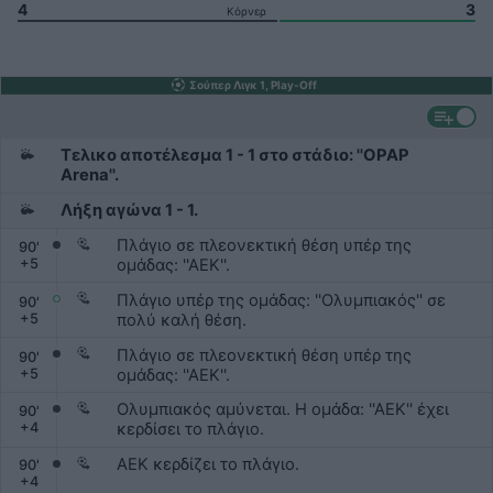
4
3
Κόρνερ
Σούπερ Λιγκ 1, Play-Off
Τελικο αποτέλεσμα 1 - 1 στο στάδιο: ''OPAP
Arena''.
Λήξη αγώνα 1 - 1.
Πλάγιο σε πλεονεκτική θέση υπέρ της
90
'
+
5
ομάδας: ''ΑΕΚ''.
Πλάγιο υπέρ της ομάδας: ''Ολυμπιακός'' σε
90
'
+
5
πολύ καλή θέση.
Πλάγιο σε πλεονεκτική θέση υπέρ της
90
'
+
5
ομάδας: ''ΑΕΚ''.
Ολυμπιακός αμύνεται. Η ομάδα: ''ΑΕΚ'' έχει
90
'
+
4
κερδίσει το πλάγιο.
ΑΕΚ κερδίζει το πλάγιο.
90
'
+
4