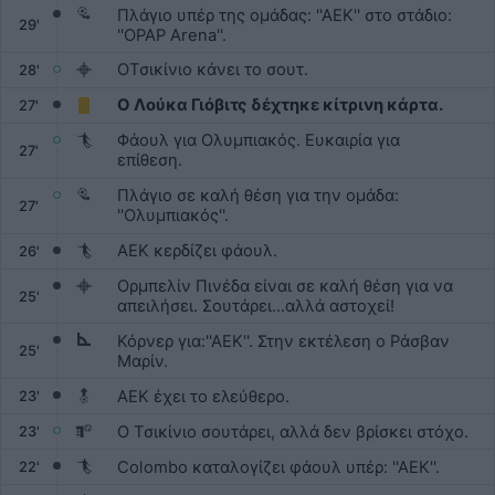
Πλάγιο υπέρ της ομάδας: ''ΑΕΚ'' στο στάδιο:
29'
''OPAP Arena''.
ΟΤσικίνιο κάνει το σουτ.
28'
Ο Λούκα Γιόβιτς δέχτηκε κίτρινη κάρτα.
27'
Φάουλ για Ολυμπιακός. Ευκαιρία για
27'
επίθεση.
Πλάγιο σε καλή θέση για την ομάδα:
27'
''Ολυμπιακός''.
ΑΕΚ κερδίζει φάουλ.
26'
Ορμπελίν Πινέδα είναι σε καλή θέση για να
25'
απειλήσει. Σουτάρει...αλλά αστοχεί!
Κόρνερ για:''ΑΕΚ''. Στην εκτέλεση ο Ράσβαν
25'
Μαρίν.
ΑΕΚ έχει το ελεύθερο.
23'
Ο Τσικίνιο σουτάρει, αλλά δεν βρίσκει στόχο.
23'
Colombo καταλογίζει φάουλ υπέρ: ''ΑΕΚ''.
22'