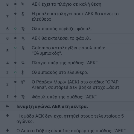
ΑΕΚ έχει το πλάγιο σε καλή θέση.
8'
Η μπάλα καταλήγει άουτ.ΑΕΚ θα κάνει το
7'
ελεύθερο.
Ολυμπιακός κερδίζει φάουλ.
6'
ΑΕΚ θα εκτελέσει το φάουλ.
6'
Colombo καταλογίζει φάουλ υπέρ:
5'
''Ολυμπιακός''.
Πλάγιο υπέρ της ομάδας: ''ΑΕΚ''.
4'
Ολυμπιακός στο ελεύθερο.
2'
Ο Ράσβαν Μαρίν (ΑΕΚ) στο στάδιο: ''OPAP
2'
Arena'', σουτάρει! Δεν βρήκε στόχο...άουτ.
Φάουλ υπέρ της ομάδας: ''ΑΕΚ''.
1'
Έναρξη αγώνα. ΑΕΚ στη σέντρα.
Η ομάδα ΑΕΚ δεν έχει ηττηθεί στους τελευταίους 5
αγώνες.
Ο Λούκα Γιόβιτς είναι 1ος σκόρερ της ομάδας: ''ΑΕΚ''