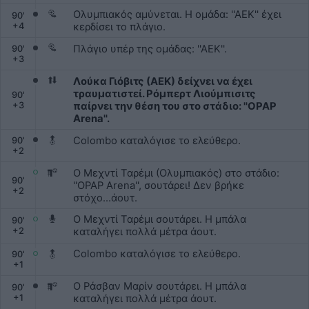
Ολυμπιακός αμύνεται. Η ομάδα: ''ΑΕΚ'' έχει
90
'
+
4
κερδίσει το πλάγιο.
Πλάγιο υπέρ της ομάδας: ''ΑΕΚ''.
90
'
+
3
Λούκα Γιόβιτς (ΑΕΚ) δείχνει να έχει
τραυματιστεί. Ρόμπερτ Λιούμπισιτς
90
'
+
3
παίρνει την θέση του στο στάδιο: ''OPAP
Arena''.
Colombo καταλόγισε το ελεύθερο.
90
'
+
2
Ο Μεχντί Ταρέμι (Ολυμπιακός) στο στάδιο:
90
'
''OPAP Arena'', σουτάρει! Δεν βρήκε
+
2
στόχο...άουτ.
Ο Μεχντί Ταρέμι σουτάρει. Η μπάλα
90
'
+
2
καταλήγει πολλά μέτρα άουτ.
Colombo καταλόγισε το ελεύθερο.
90
'
+
1
Ο Ράσβαν Μαρίν σουτάρει. Η μπάλα
90
'
+
1
καταλήγει πολλά μέτρα άουτ.