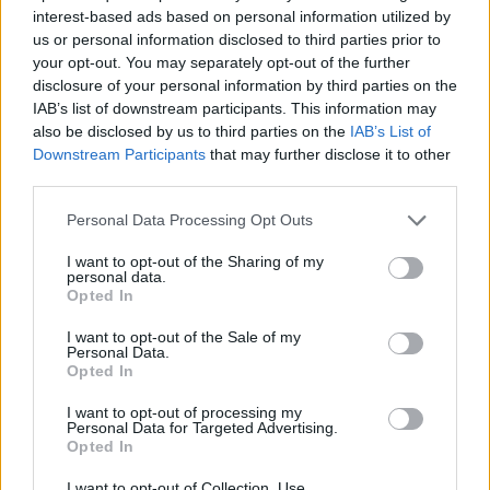
Ντανιέλ Ποντένσε.
interest-based ads based on personal information utilized by
us or personal information disclosed to third parties prior to
ΑΕΚ κερδίζει το πλάγιο.
55'
your opt-out. You may separately opt-out of the further
Ολυμπιακός έχει το πλάγιο.
54'
disclosure of your personal information by third parties on the
IAB’s list of downstream participants. This information may
Ολυμπιακός έχει το ελεύθερο.
53'
also be disclosed by us to third parties on the
IAB’s List of
Οι παίχτες (ΑΕΚ) προωθούν τη μπάλα. Ο
Downstream Participants
that may further disclose it to other
Βαρνάμπας Βάργκα βρίσκεται σε καλή θέση.
53'
third parties.
Σουτάρει...όμως η μπάλα καταλήγει άουτ.
Personal Data Processing Opt Outs
ΑΕΚθα κάνει το πλάγιο.
53'
Ελεύθερο για την ομάδα: ''ΑΕΚ''.
52'
I want to opt-out of the Sharing of my
personal data.
Αλλαγή. Μέσα Βαρνάμπας Βάργκα , έξω ο
Opted In
51'
Ρομπέρτο Περέιρα.
I want to opt-out of the Sale of my
Πλάγιο υπέρ της ομάδας: ''ΑΕΚ''.
50'
Personal Data.
Opted In
ΑΕΚ θα κάνει το πλάγιο.
49'
I want to opt-out of processing my
Ολυμπιακός έχει την κατοχή μπάλας με
Personal Data for Targeted Advertising.
49'
αυτό το κερδισμένο πλάγιο.
Opted In
Πλάγιο υπέρ της ομάδας: ''Ολυμπιακός''.
48'
I want to opt-out of Collection, Use,