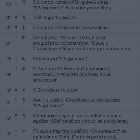
Colombo καταλογίζει φάουλ υπέρ:
21'
''Ολυμπιακός''. Ευκαιρία για επίθεση.
ΑΕΚ πήρε το φάουλ.
20'
Colombo καταλόγισε το ελεύθερο.
20'
Στην πόλη: ''Athens'', Ολυμπιακός
ετοιμάζεται να απειλήσει. 'Ομως ο
20'
Παναγιώτης Ρέτσος στέλνει την μπάλα άουτ.
Κόρνερ για:''Ολυμπιακός''.
19'
Ο Αγιούμπ Ελ Κααμπί (Ολυμπιακός)
σουτάρει...ο τερματοφύλακας όμως
19'
αποκρούει!
Ο Ζίνι κάνει το σουτ.
18'
Άουτ η μπάλα. Ελεύθερο για την ομάδα:
17'
''Ολυμπιακός''.
Ολυμπιακός πρέπει αν αμυνθεί μια και η
16'
ομάδα: ''ΑΕΚ'' κέρδισε φάουλ σε καλή θέση.
Πλάγιο υπέρ της ομάδας: ''Ολυμπιακός'' σε
16'
επικίνδυνη θέση. Θα το εκμεταλευτεί;.