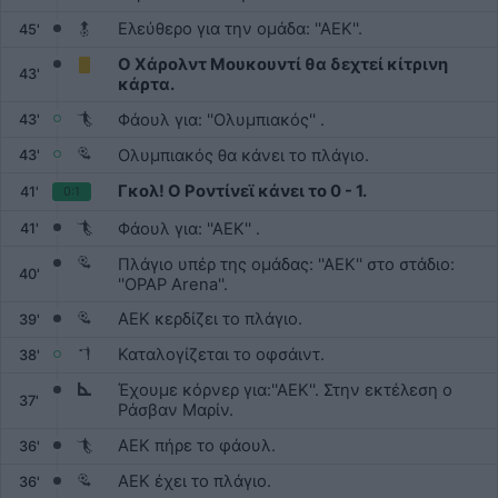
Ελεύθερο για την ομάδα: ''ΑΕΚ''.
45'
Ο Χάρολντ Μουκουντί θα δεχτεί κίτρινη
43'
κάρτα.
Φάουλ για: ''Ολυμπιακός'' .
43'
Ολυμπιακός θα κάνει το πλάγιο.
43'
Γκολ! Ο Ροντίνεϊ κάνει το 0 - 1.
41'
0:1
Φάουλ για: ''ΑΕΚ'' .
41'
Πλάγιο υπέρ της ομάδας: ''ΑΕΚ'' στο στάδιο:
40'
''OPAP Arena''.
ΑΕΚ κερδίζει το πλάγιο.
39'
Καταλογίζεται το οφσάιντ.
38'
Έχουμε κόρνερ για:''ΑΕΚ''. Στην εκτέλεση ο
37'
Ράσβαν Μαρίν.
ΑΕΚ πήρε το φάουλ.
36'
ΑΕΚ έχει το πλάγιο.
36'