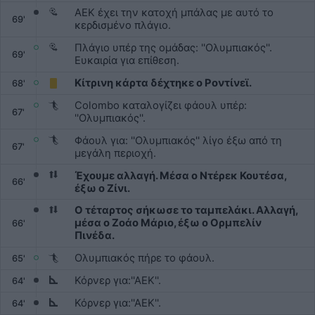
ΑΕΚ έχει την κατοχή μπάλας με αυτό το
69'
κερδισμένο πλάγιο.
Πλάγιο υπέρ της ομάδας: ''Ολυμπιακός''.
69'
Ευκαιρία για επίθεση.
Κίτρινη κάρτα δέχτηκε ο Ροντίνεϊ.
68'
Colombo καταλογίζει φάουλ υπέρ:
67'
''Ολυμπιακός''.
Φάουλ για: ''Ολυμπιακός'' λίγο έξω από τη
67'
μεγάλη περιοχή.
Έχουμε αλλαγή. Μέσα ο Ντέρεκ Κουτέσα,
66'
έξω ο Ζίνι.
Ο τέταρτος σήκωσε το ταμπελάκι. Αλλαγή,
μέσα ο Ζοάο Μάριο, έξω ο Ορμπελίν
66'
Πινέδα.
Ολυμπιακός πήρε το φάουλ.
65'
Κόρνερ για:''ΑΕΚ''.
64'
Κόρνερ για:''ΑΕΚ''.
64'