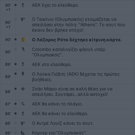
ΑΕΚ έχει το ελεύθερο.
90
'
+
1
Ο Τσικίνιο (Ολυμπιακός) ετοιμάζεται να
90
'
απειλήσει στην πόλη: ''Athens''. Το σουτ που
+
1
έκανε δεν βρήκε στόχο!
Ο Λάζαρος Ρότα δέχτηκε κίτρινη κάρτα.
90'
Colombo καταλογίζει φάουλ υπέρ:
90'
''Ολυμπιακός''.
ΑΕΚ στο ελεύθερο.
89'
Ο Λούκα Γιόβιτς (ΑΕΚ) δέχεται τις πρώτες
89'
βοήθειες.
Ζοάο Μάριο είναι σε καλή θέση για να
88'
απειλήσει. Σουτάρει...αλλά αστοχεί!
ΑΕΚ θα κάνει το πλάγιο.
87'
ΑΕΚ θα κάνει το ελεύθερο.
86'
Ο Αντρέ Λουίζ κάνει το σουτ.
86'
Κόρνερ για:''Ολυμπιακός''.
86'