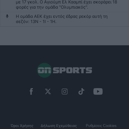
με 17 γκολ. Ο Αγιούμπ Ελ Κααμπί έχει σκοράρει 18
φορές για την ομάδα ''Ολυμπιακός''.
Η ομάδα ΑΕΚ έχει εντός έδρας ρεκόρ αυτή τη
σεζόν: 13N - 1I - 1Η.
Όροι Χρήσης
Δήλωση Εχεμύθειας
Ρυθμίσεις Cookies